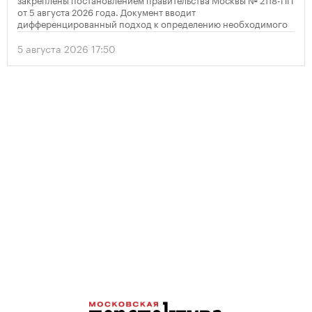
от 5 августа 2026 года. Документ вводит
дифференцированный подход к определению необходимого
количества парковок в зависимости от площади квартир и
устанавливает переходный период для уже согласованных
5 августа 2026 17:50
проектов.