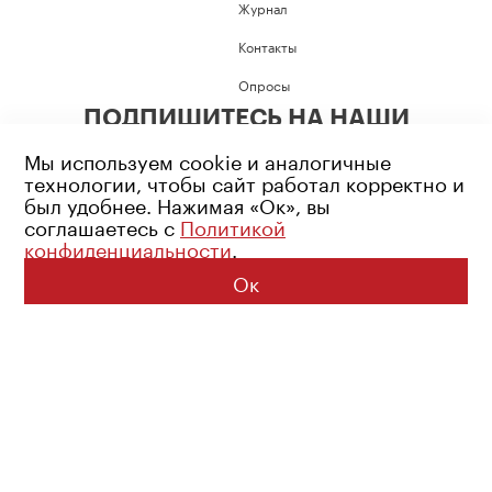
Журнал
Контакты
Опросы
ПОДПИШИТЕСЬ НА НАШИ
СОЦИАЛЬНЫЕ СЕТИ
Мы используем cookie и аналогичные
технологии, чтобы сайт работал корректно и
был удобнее. Нажимая «Ок», вы
соглашаетесь с
Политикой
конфиденциальности
.
Возрастное ограничение: 16+
Политика конфиденциальности
Ок
© 2026 Все права защищены