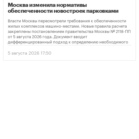
Москва изменила нормативы
обеспеченности новостроек парковками
Власти Москвы пересмотрели требования к обеспеченности
жилых комплексов машино-местами. Новые правила расчета
закреплены постановлением правительства Москвы № 2118-ПП
от 5 августа 2026 года. Документ вводит
дифференцированный подход к определению необходимого
количества парковок в зависимости от площади квартир и
устанавливает переходный период для уже согласованных
5 августа 2026 17:50
проектов.