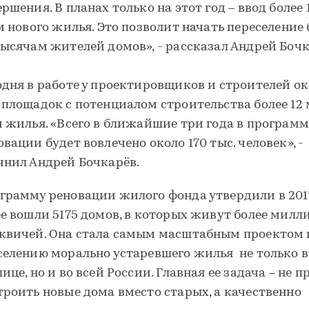
ершения. В планах только на этот год – ввод более 
 м нового жилья. Это позволит начать переселение 
тысячам жителей домов», - рассказал Андрей Бочк
одня в работе у проектировщиков и строителей о
 площадок с потенциалом строительства более 12
м жилья. «Всего в ближайшие три года в программ
овации будет вовлечено около 170 тыс. человек», -
чнил Андрей Бочкарёв.
грамму реновации жилого фонда утвердили в 2017
ее вошли 5175 домов, в которых живут более милл
квичей. Она стала самым масштабным проектом 
селению морально устаревшего жилья не только в
ице, но и во всей России. Главная ее задача – не п
троить новые дома вместо старых, а качественно