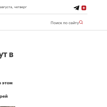
 августа, четверг
Поиск по сайту
т в
в этом
дрей
Не менее 1,5 млн кв. м реновационного жилья введут в Москве в 2024 году