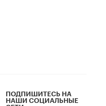
«ЕРЗ-тре
 и
руководи
девелопе
ии
ПОДПИШИТЕСЬ НА
НАШИ СОЦИАЛЬНЫЕ