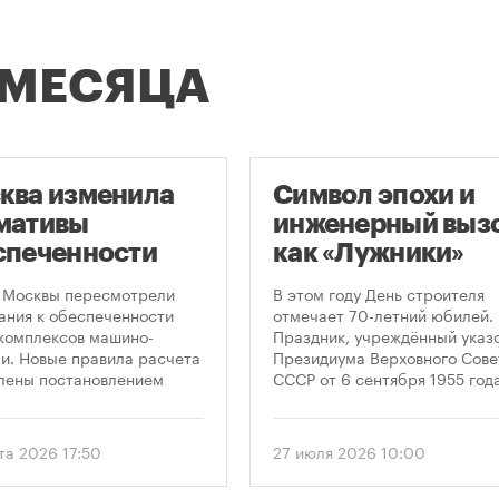
 МЕСЯЦА
ква изменила
Символ эпохи и
мативы
инженерный вызо
спеченности
как «Лужники»
остроек
стали символом
 Москвы пересмотрели
В этом году День строителя
ковками
Дня строителя
ания к обеспеченности
отмечает 70-летний юбилей.
комплексов машино-
Праздник, учреждённый указ
и. Новые правила расчета
Президиума Верховного Сове
лены постановлением
СССР от 6 сентября 1955 года
ельства Москвы № 2118-ПП
впервые отметили 12 августа
густа 2026 года. Документ
1956 года. И главным подарк
 дифференцированный
городу к первому Дню строит
та 2026 17:50
27 июля 2026 10:00
 к определению
стало открытие Большой
димого количества
спортивной арены «Лужники»