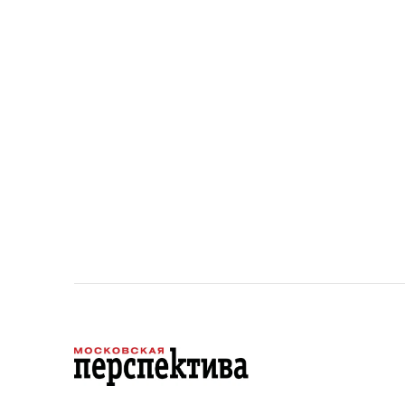
парков
торые
площад
ту
устана
период
проект