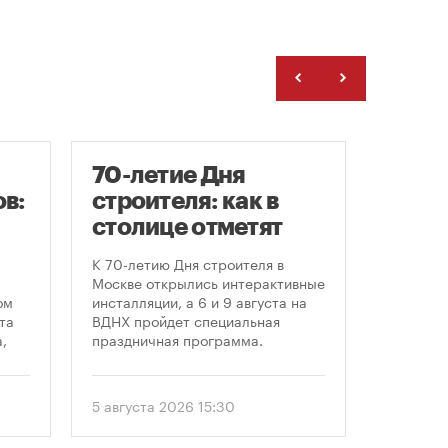
70-летие Дня
Заст
в:
строителя: как в
нача
столице отметят
расп
круглую дату
земе
К 70-летию Дня строителя в
В июле к
профессионального
Москве открылись интерактивные
заключе
ом
инсталляции, а 6 и 9 августа на
договора
праздника
та
ВДНХ пройдет специальная
более че
,
праздничная программа.
сравнен
периодом
ом
50 до 18
еля
статисти
5 августа 2026 15:30
30 июля 
последни
. С
статисти