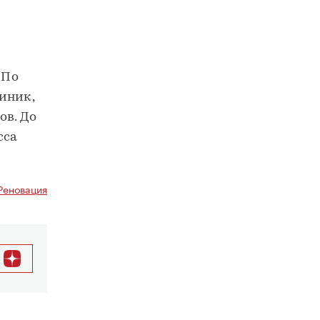
 По
иник,
ов. До
сса
Реновация