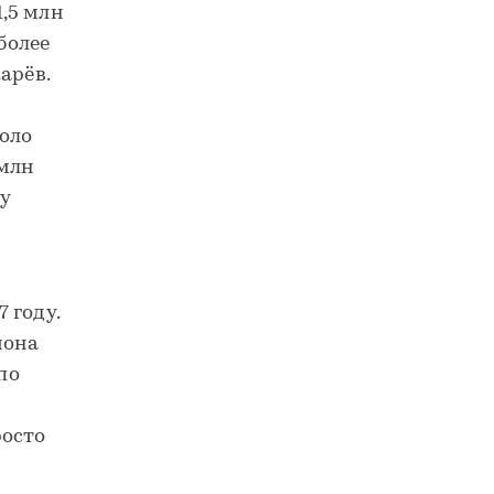
1,5 млн
более
арёв.
коло
 млн
у
 году.
иона
по
росто