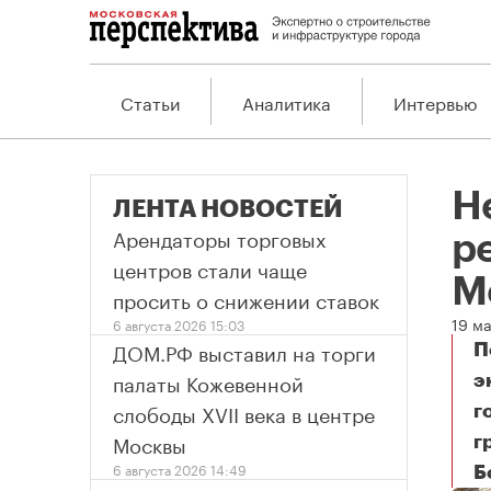
Статьи
Аналитика
Интервью
Не
ЛЕНТА НОВОСТЕЙ
Арендаторы торговых
р
центров стали чаще
М
просить о снижении ставок
19 м
6 августа 2026 15:03
ДОМ.РФ выставил на торги
П
палаты Кожевенной
э
слободы XVII века в центре
г
Москвы
г
6 августа 2026 14:49
Б