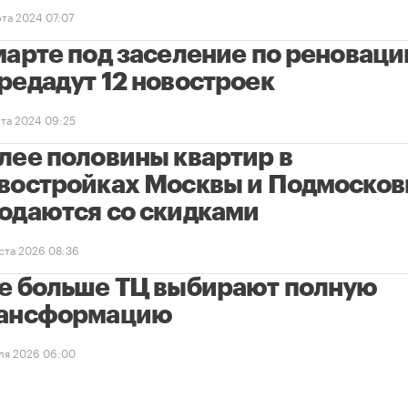
рта 2024 07:07
марте под заселение по реноваци
редадут 12 новостроек
рта 2024 09:25
лее половины квартир в
востройках Москвы и Подмосков
одаются со скидками
уста 2026 08:36
е больше ТЦ выбирают полную
ансформацию
ля 2026 06:00