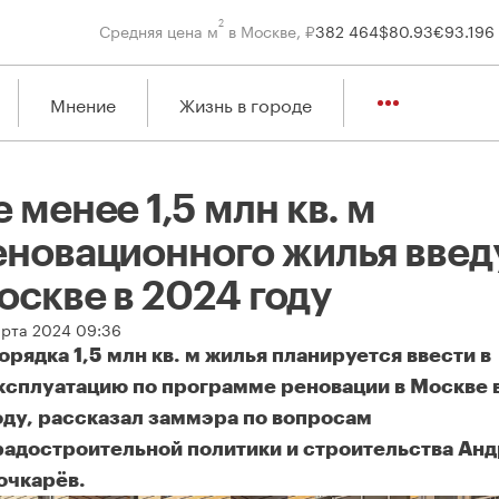
2
Средняя цена м
в Москве, ₽
382 464
$
80.93
€
93.19
6
Мнение
Жизнь в городе
 менее 1,5 млн кв. м
еновационного жилья введу
оскве в 2024 году
арта 2024 09:36
орядка 1,5 млн кв. м жилья планируется ввести в
ксплуатацию по программе реновации в Москве 
оду, рассказал заммэра по вопросам
радостроительной политики и строительства Ан
очкарёв.