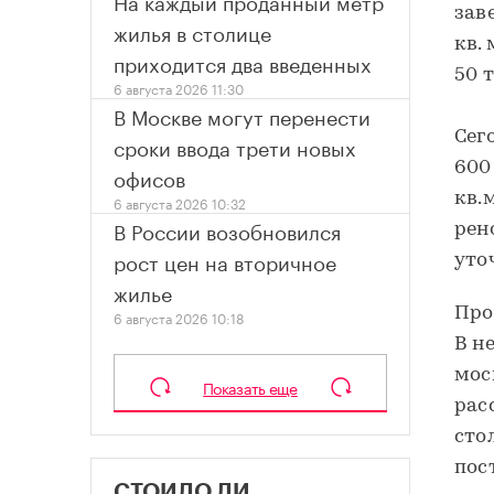
На каждый проданный метр
зав
жилья в столице
кв.
приходится два введенных
50 
6 августа 2026 11:30
В Москве могут перенести
Сег
сроки ввода трети новых
600
офисов
кв.
6 августа 2026 10:32
В России возобновился
рен
рост цен на вторичное
уто
жилье
Про
6 августа 2026 10:18
В н
мос
Показать еще
рас
стол
пос
СТОИЛО ЛИ