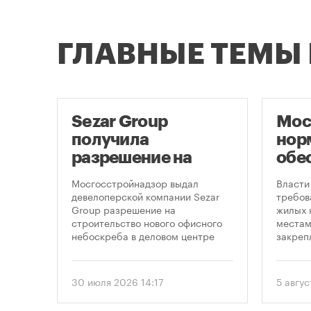
ГЛАВНЫЕ ТЕМЫ
ло
Sezar Group
Мос
ало
получила
нор
разрешение на
обе
строительство
нов
Мосгосстройнадзор выдал
Власти
небоскреба в
пар
пенно
девелоперской компании Sezar
требов
лемных
Group разрешение на
жилых 
«Москва-Сити»
 раз
строительство нового офисного
местам
в
небоскреба в деловом центре
закреп
1
«Москва-Сити». Проект
правит
предусматривает возведение 52-
от 5 ав
строя,
этажного здания высотой 250
вводит
30 июля 2026 14:17
5 авгус
метров.
подход
необхо