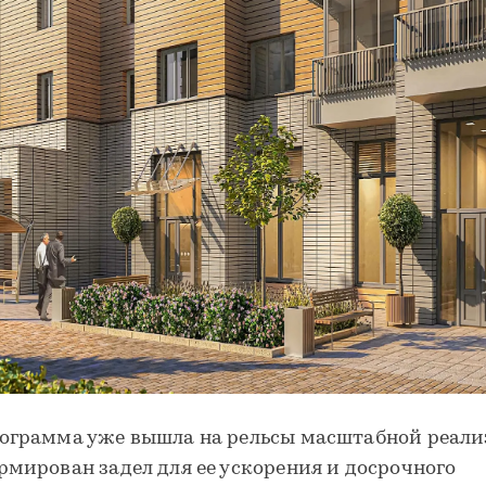
ограмма уже вышла на рельсы масштабной реали
рмирован задел для ее ускорения и досрочного