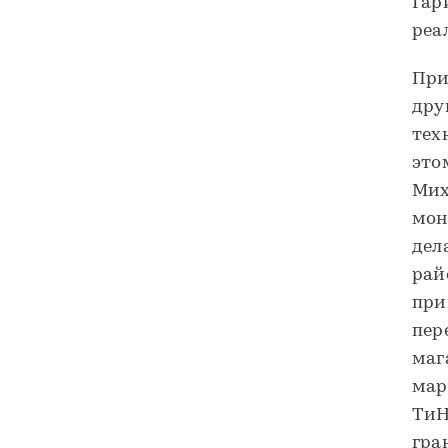
Гар
реа
При
дру
тех
это
Мих
мон
дел
рай
при
пер
маг
мар
ТиН
гра