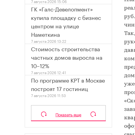
7 августа 2026 15:06
ГК «Галс-Девелопмент»
реа
купила площадку с бизнес
руб
центром на улице
чин
Наметкина
Так
7 августа 2026 13:22
рук
Стоимость строительства
дав
частных домов выросла на
ком
10–12%
пре
7 августа 2026 12:41
дом
По программе КРТ в Москве
уже
построят 17 гостиниц
про
7 августа 2026 11:53
«Ск
зав
Показать еще
ква
офо
свы