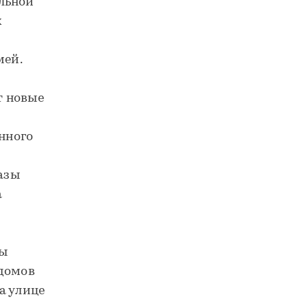
льной
х
мей.
о
т новые
онного
азы
а
вы
 домов
а улице