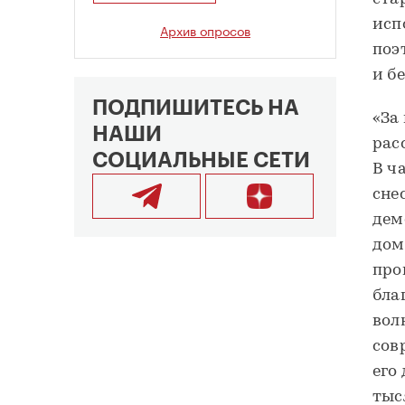
исп
Архив опросов
поэ
и б
ПОДПИШИТЕСЬ НА
«За
НАШИ
рас
СОЦИАЛЬНЫЕ СЕТИ
В ч
снес
дем
дом
про
бла
вол
сов
его
тыс