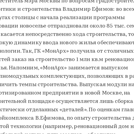
еститель мэра Москвы по вопросам градостроите
итики и строительства Владимир Ефимов: во все
угах столицы с начала реализации программы
овации новоселье отпраздновали около 85 тыс. се
 касается непосредственно хода строительства, т
окую динамику ввода нового жилья обеспечиваю
нологии. Так, ГК «МонАрх» получила от столичных
стей заказ на строительство 1 млн кв.м реноваци
ья. Напомним, «МонАрх» занимается выпуском
пномодульных комплектующих, позволяющих в р
личить темпы строительства. Выпуская модули н
отизированном предприятии в новой Москве, на
оительной площадке осуществляется лишь сборка
ктически отделанных «деталей». По оценкам гла
ойкомплекса В.Ефимова, по опыту строительства
этой технологии (например, реновационный дом н