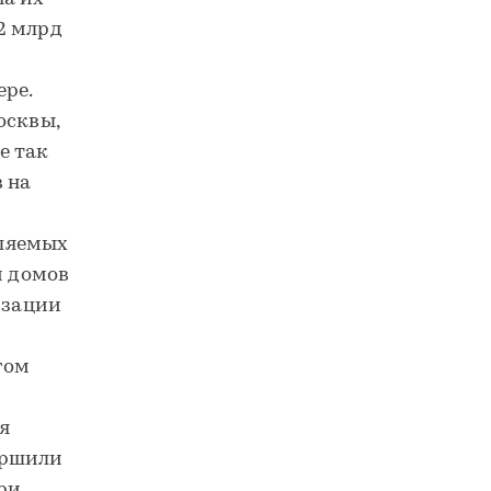
2 млрд
ере.
осквы,
е так
 на
еляемых
и домов
изации
гом
я
ершили
три