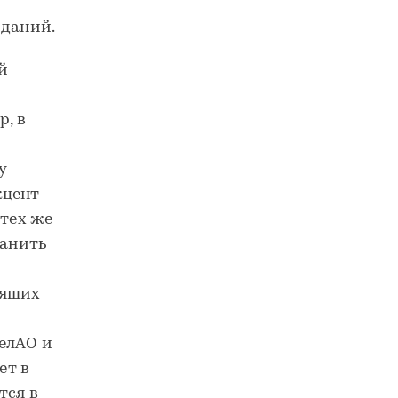
зданий.
й
р, в
у
кцент
 тех же
ранить
дящих
елАО и
ет в
тся в