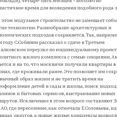
ибальди), четыре-пять месяцев – абсолютно
листичное время для возведения подобного рода 
 этом модульное строительство не замещает собо
гие технологии. Разнообразие архитектурных и
нологических подходов сохраняется. Так, наприме
м году С.Собянин рассказал о сдаче в Третьем
алковском переулке по индивидуальному проект
олитного жилого комплекса с семью секциями. А
ается и на то, что москвичи получили квартиры в
онах, где проживали ранее. Это позволяет им сох
вычный образ жизни и не тратить время на
еоформление детей в сады и школы, поиск подхо
азинов и бытовых сервисов, выстраивание новых
шрутов. Исключение в этом вопросе составляют З
АО, где переселение, как отмечала Е.Соловьева, ид
ницах округов, а новые жилые комплексы возводя