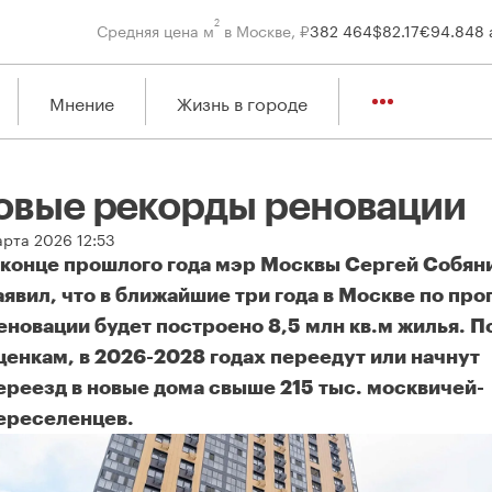
2
Средняя цена м
в Москве, ₽
382 464
$
82.17
€
94.84
8 
Мнение
Жизнь в городе
овые рекорды реновации
арта 2026 12:53
 конце прошлого года мэр Москвы Сергей Собян
аявил, что в ближайшие три года в Москве по пр
еновации будет построено 8,5 млн кв.м жилья. П
ценкам, в 2026-2028 годах переедут или начнут
ереезд в новые дома свыше 215 тыс. москвичей-
ереселенцев.
овые рекорды реновации