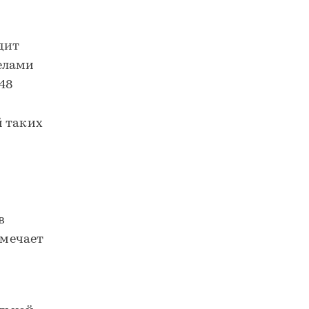
дит
елами
148
й таких
в
тмечает