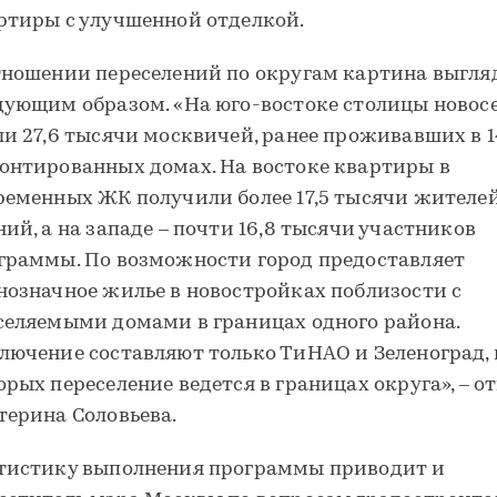
ртиры с улучшенной отделкой.
тношении переселений по округам картина выгля
дующим образом. «На юго-востоке столицы новос
ли 27,6 тысячи москвичей, ранее проживавших в 
онтированных домах. На востоке квартиры в
ременных ЖК получили более 17,5 тысячи жителе
ний, а на западе – почти 16,8 тысячи участников
граммы. По возможности город предоставляет
нозначное жилье в новостройках поблизости с
селяемыми домами в границах одного района.
лючение составляют только ТиНАО и Зеленоград, 
орых переселение ведется в границах округа», – о
терина Соловьева.
тистику выполнения программы приводит и