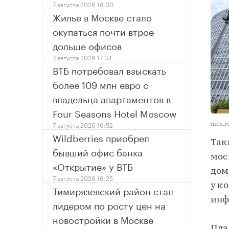
7 августа 2026 18:00
Жилье в Москве стало
окупаться почти втрое
дольше офисов
7 августа 2026 17:34
ВТБ потребовал взыскать
более 109 млн евро с
владельца апартаментов в
Four Seasons Hotel Moscow
7 августа 2026 16:52
mos.r
Wildberries приобрел
Так
бывший офис банка
мос
«Открытие» у ВТБ
дом
7 августа 2026 16:25
у к
Тимирязевский район стал
инф
лидером по росту цен на
новостройки в Москве
Пла