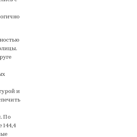
логично
лностью
олицы.
руге
ых
турой и
спечить
. По
 144,4
вые