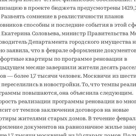
лизацию в проекте бюджета предусмотрены 1429,
. Развеять сомнение в реалистичности планов
овников способны и последние события в этой сф
, Екатерина Соловьева, министр Правительства М
оводитель Департамента городского имущества н
но заявила, что в феврале оформление документов
фортные квартиры по программе реновации в
дыдущем месяце завершили жители десять расс
ов — более 1,7 тысячи человек. Москвичи из шест
 переселились в новостройки. То, что темпы реал
граммы повышаются, она объяснила следующим.
орость реализации программы реновации во мно
исит от темпов заключения договоров на новые
ртиры жителями старых домов. В течение феврал
рмление документов на равнозначное жилье зав
ше 1,7 тысячи москвичей из 10 старых домов. По 