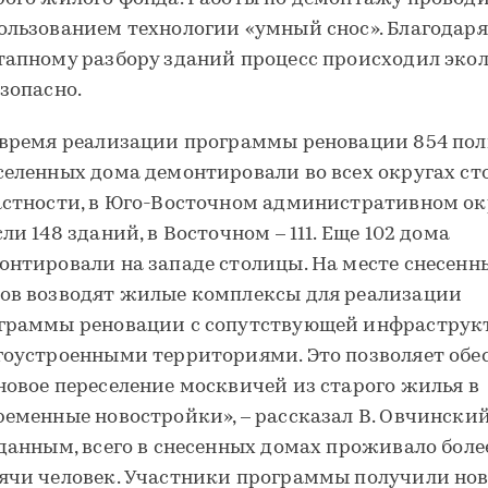
ользованием технологии «умный снос». Благодаря
тапному разбору зданий процесс происходил эко
езопасно.
 время реализации программы реновации 854 по
селенных дома демонтировали во всех округах ст
астности, в Юго-Восточном административном ок
ли 148 зданий, в Восточном – 111. Еще 102 дома
онтировали на западе столицы. На месте снесенн
ов возводят жилые комплексы для реализации
граммы реновации с сопутствующей инфраструк
гоустроенными территориями. Это позволяет обе
новое переселение москвичей из старого жилья в
ременные новостройки», – рассказал В. Овчинский
 данным, всего в снесенных домах проживало более
ячи человек. Участники программы получили но