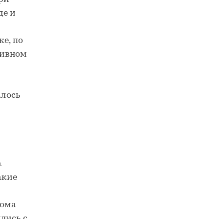
де и
е, по
тивном
лось
а
акие
дома
лись с