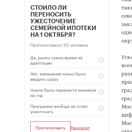
СТОИЛО ЛИ
так
ПЕРЕНОСИТЬ
сев
УЖЕСТОЧЕНИЕ
зак
СЕМЕЙНОЙ ИПОТЕКИ
одн
НА 1 ОКТЯБРЯ?
окр
Проголосовало: 93 человека
Да, рынку нужно время на
Уск
адаптацию
все
Нет, изменения нужно было
раз
вводить сразу
пра
Нужно было перенести минимум
гра
на год
гра
Программу вообще не стоит
Мос
ужесточать
циф
Мос
Проголосовать
Результат
ста