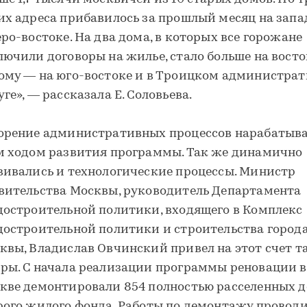
их адреса прибавилось за прошлый месяц на запа
еро-востоке. На два дома, в которых все горожане
лючили договоры на жилье, стало больше на восток
ому — на юго-востоке и в Троицком администра
уге», — рассказала Е. Соловьева.
орение административных процессов нарабатыва
м ходом развития программы. Так же динамично
вивались и технологические процессы. Министр
вительства Москвы, руководитель Департамента
достроительной политики, входящего в Комплекс
достроительной политики и строительства город
квы, Владислав Овчинский привел на этот счет т
ры. С начала реализации программы реновации в
кве демонтировали 854 полностью расселенных 
рого жилого фонда. Работы по демонтажу проводи