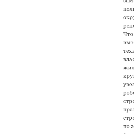
зам
пол
окр
рен
Что
выс
тех
вла
жил
кру
уве
роб
стр
пра
стр
по 