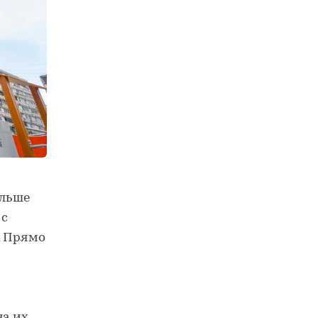
ольше
 с
. Прямо
на их