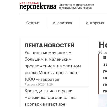
Статьи
Аналитика
Интервью
Н
ЛЕНТА НОВОСТЕЙ
Разница между самым
26 м
большим и маленьким
В
предложением на элитном
з
рынке Москвы превышает
р
1000 «квадратов»
о
7 августа 2026 18:29
п
Крокодил, лиса и удав:
п
Н
москвичка организовала
зоопарк в квартире