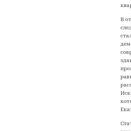
ква
В о
сле
ста
дем
сов
зда
про
рав
рас
Иск
кот
Ека
Ста