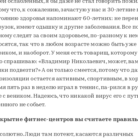
ей ослабленных, я бы даже не стал говорить пожи
ому что, к сожалению, зачастую у нас и 30-летние 
тоянию здоровья напоминают 60-летних: не пере
рузок, имеют одышку и другие заболевания. Все п
ному следят за своим здоровьем, по-разному к не
осятся, так что в любом возрасте можно быть уже
риком, и наоборот. У меня есть товарищ, которому 
го спрашиваю: «Владимир Николаевич, может, ва
чки подвезти?» А он только смеется, потому что д
оизоляции остается активным, спортивным, в хо
мя пять раз в неделю играл в теннис, па-рился в р
е с веником. Надеюсь, что никакой вирус его с пут
инного не собьет.
акрытие фитнес-центров вы считаете правил
бсолютно. Люди там потеют, касаются различных