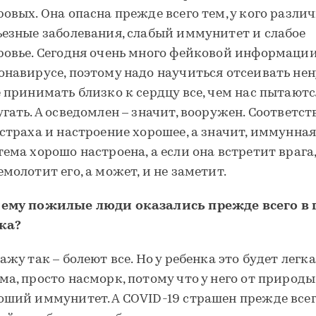
ровых. Она опасна прежде всего тем, у кого разли
ьезные заболевания, слабый иммунитет и слабое
ровье. Сегодня очень много фейковой информации
онавирусе, поэтому надо научиться отсеивать не
е принимать близко к сердцу все, чем нас пытаютс
угать. А осведомлен – значит, вооружен. Соответст
 страха и настроение хорошее, а значит, иммунна
тема хорошо настроена, а если она встретит врага,
емолотит его, а может, и не заметит.
ему пожилые люди оказались прежде всего в 
ка?
ажу так – болеют все. Но у ребенка это будет легк
ма, просто насморк, потому что у него от природы
оший иммунитет. А COVID-19 страшен прежде всег