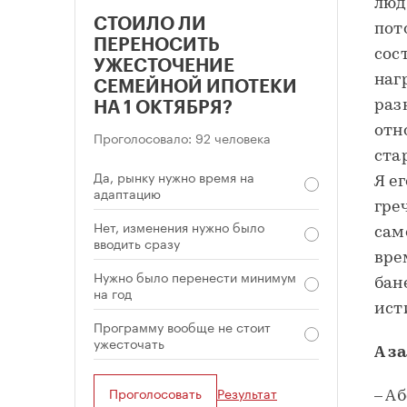
люд
СТОИЛО ЛИ
пот
ПЕРЕНОСИТЬ
сос
УЖЕСТОЧЕНИЕ
наг
СЕМЕЙНОЙ ИПОТЕКИ
раз
НА 1 ОКТЯБРЯ?
отн
Проголосовало: 92 человека
ста
Да, рынку нужно время на
Я е
адаптацию
гре
Нет, изменения нужно было
сам
вводить сразу
вре
Нужно было перенести минимум
бан
на год
ист
Программу вообще не стоит
ужесточать
А з
Проголосовать
Результат
– А