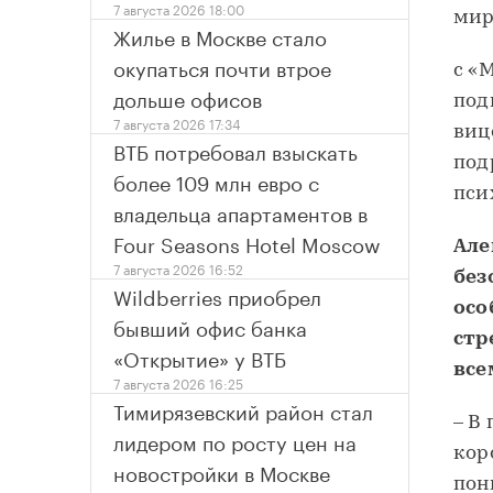
7 августа 2026 18:00
мир
Жилье в Москве стало
окупаться почти втрое
с «
дольше офисов
под
7 августа 2026 17:34
виц
ВТБ потребовал взыскать
под
более 109 млн евро с
пси
владельца апартаментов в
Four Seasons Hotel Moscow
Але
7 августа 2026 16:52
без
Wildberries приобрел
осо
бывший офис банка
стр
«Открытие» у ВТБ
все
7 августа 2026 16:25
Тимирязевский район стал
– В
лидером по росту цен на
кор
новостройки в Москве
пон