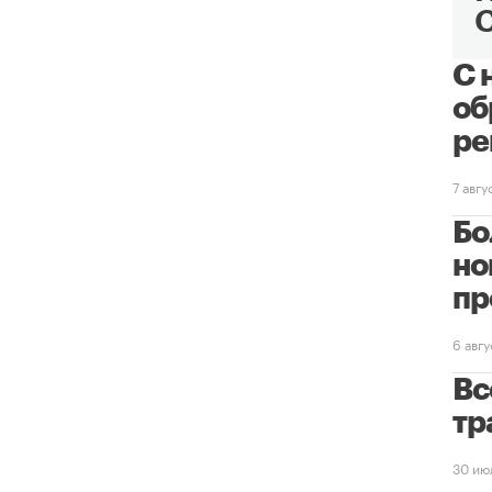
С 
об
ре
7 авг
Бо
но
пр
6 авг
Вс
тр
30 ию