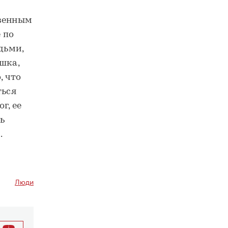
твенным
 по
дьми,
шка,
, что
ться
г, ее
ь
.
Люди