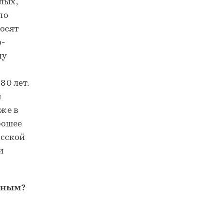
лых,
по
носят
о-
му
80 лет.
м
аже в
рошее
усской
и
ьным?