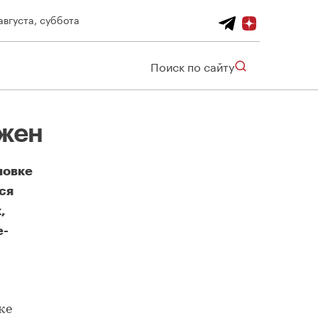
августа, суббота
Поиск по сайту
ужен
новке
ся
,
е-
ке