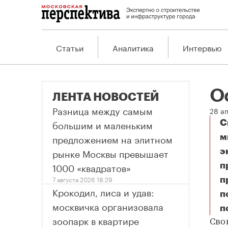
Статьи
Аналитика
Интервью
О
ЛЕНТА НОВОСТЕЙ
Разница между самым
28 ап
большим и маленьким
С
предложением на элитном
м
рынке Москвы превышает
э
1000 «квадратов»
п
7 августа 2026 18:29
п
Крокодил, лиса и удав:
п
москвичка организовала
п
Ос
зоопарк в квартире
Сво