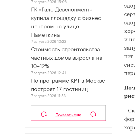
7 августа 2026 15:06
здо
ГК «Галс-Девелопмент»
сер
купила площадку с бизнес
здо
центром на улице
кор
Наметкина
и н
7 августа 2026 13:22
Стоимость строительства
зап
частных домов выросла на
нет
10–12%
сис
7 августа 2026 12:41
пер
По программе КРТ в Москве
построят 17 гостиниц
Поч
7 августа 2026 11:53
рис
– Ск
Показать еще
фор
хор