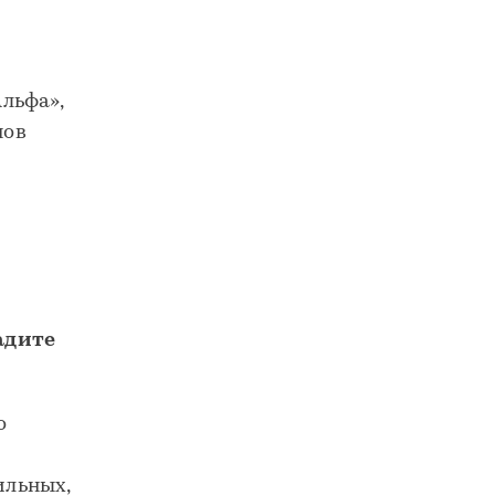
льфа»,
нов
адите
о
ильных,