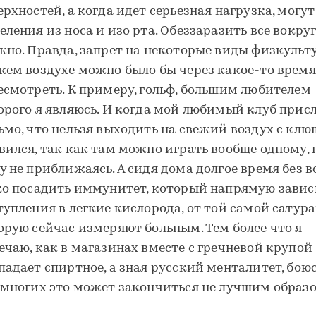
ерхностей, а когда идет серьезная нагрузка, могут
еления из носа и изо рта. Обеззаразить все вокруг
жно. Правда, запрет на некоторые виды физкульт
жем воздухе можно было бы через какое-то время
есмотреть. К примеру, гольф, большим любителем
орого я являюсь. И когда мой любимый клуб прис
ьмо, что нельзя выходить на свежий воздух с клю
вился, так как там можно играть вообще одному, 
у не приближаясь. А сидя дома долгое время без в
ко посадить иммунитет, который напрямую завис
тупления в легкие кислорода, от той самой сатура
орую сейчас измеряют больным. Тем более что я
ечаю, как в магазинах вместе с гречневой крупой
падает спиртное, а зная русский менталитет, боюс
 многих это может закончиться не лучшим образо