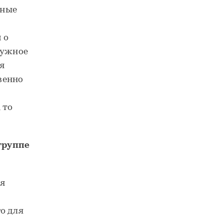
чные
 о
нужное
я
венно
я
 то
группе
ая
о для