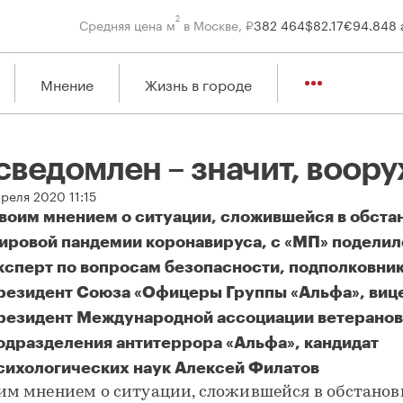
2
Средняя цена м
в Москве, ₽
382 464
$
82.17
€
94.84
8 
Мнение
Жизнь в городе
сведомлен – значит, воор
реля 2020 11:15
воим мнением о ситуации, сложившейся в обста
ировой пандемии коронавируса, с «МП» поделил
ксперт по вопросам безопасности, подполковник
резидент Союза «Офицеры Группы «Альфа», виц
резидент Международной ассоциации ветеранов
одразделения антитеррора «Альфа», кандидат
сихологических наук Алексей Филатов
ведомлен – значит, вооружен
им мнением о ситуации, сложившейся в обстанов