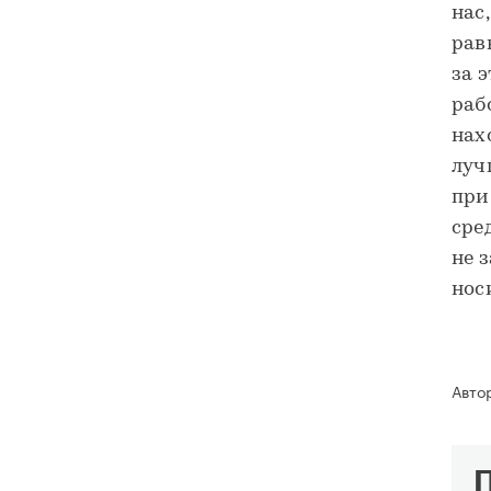
нас
рав
за 
раб
нах
луч
при
сре
не 
нос
Авто