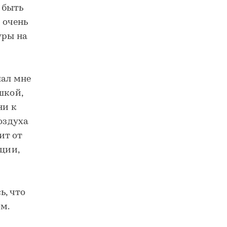
 быть
 очень
уры на
лал мне
шкой,
ни к
оздуха
ит от
ции,
ь, что
м.