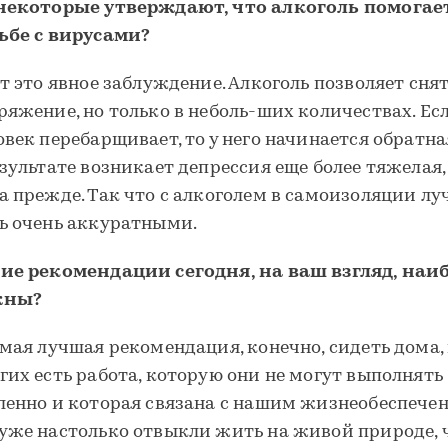
некоторые утверждают, что алкоголь помогае
ьбе с вирусами?
от это явное заблуждение. Алкоголь позволяет сня
ряжение, но только в неболь-ших количествах. Ес
овек перебарщивает, то у него начинается обратна
езультате возникает депрессия еще более тяжелая,
а прежде. Так что с алкоголем в самоизоляции лу
ь очень аккуратными.
ие рекомендации сегодня, на ваш взгляд, наи
жны?
амая лучшая рекомендация, конечно, сидеть дома, 
гих есть работа, которую они не могут выполнять
ленно и которая связана с нашим жизнеобеспече
уже настолько отвыкли жить на живой природе, 