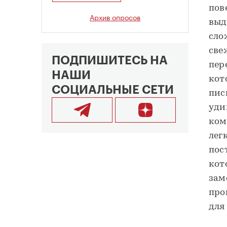
пов
Архив опросов
выд
сло
све
ПОДПИШИТЕСЬ НА
пер
НАШИ
кот
СОЦИАЛЬНЫЕ СЕТИ
пис
уди
ком
лег
пос
кот
зам
про
для