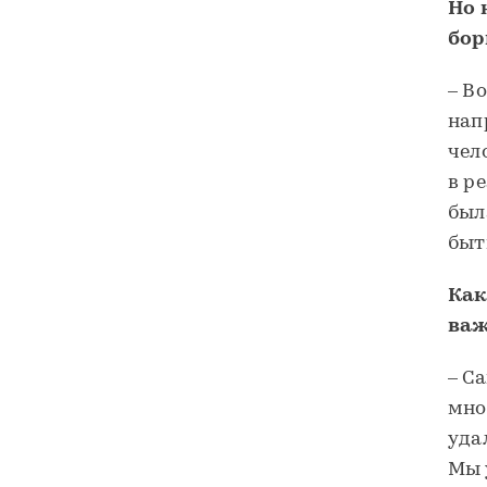
Но 
бор
– В
нап
чел
в р
был
быт
Как
ва
– С
мно
уда
Мы 