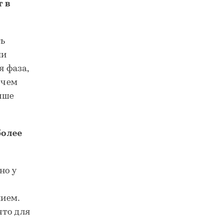
т в
ть
ли
я фаза,
 чем
чше
более
но у
нием.
что для