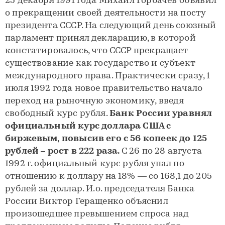
25 декабря 1991 года Михаил Горбачев объявил
о прекращении своей деятельности на посту
президента СССР. На следующий день союзный
парламент принял декларацию, в которой
констатировалось, что СССР прекращает
существование как государство и субъект
международного права. Практически сразу, 1
июля 1992 года новое правительство начало
переход на рыночную экономику, введя
свободный курс рубля.
Банк России уравнял
официальный курс доллара США с
биржевым, повысив его с 56 копеек до 125
рублей – рост в 222 раза.
С 26 по 28 августа
1992 г. официальный курс рубля упал по
отношению к доллару на 18% — со 168,1 до 205
рублей за доллар. И.о. председателя Банка
России Виктор Геращенко объяснил
произошедшее превышением спроса над