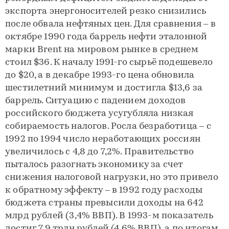
экспорта энергоносителей резко снизились
после обвала нефтяных цен. Для сравнения – в
октябре 1990 года баррель нефти эталонной
марки Brent на мировом рынке в среднем
стоил $36. К началу 1991-го сырьё подешевело
до $20, а в декабре 1993-го цена обновила
шестилетний минимум и достигла $13,6 за
баррель. Ситуацию с падением доходов
российского бюджета усугубляла низкая
собираемость налогов. Росла безработица – с
1992 по 1994 число неработающих россиян
увеличилось с 4,8 до 7,2%. Правительство
пыталось разогнать экономику за счет
снижения налоговой нагрузки, но это привело
к обратному эффекту – в 1992 году расходы
бюджета страны превысили доходы на 642
млрд рублей (3,4% ВВП). В 1993-м показатель
достиг 7,9 трлн рублей (4,6% ВВП), а по итогам