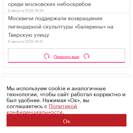
среди московских небоскребов
6 августа 2026 18:56
Москвичи поддержали возвращение
легендарной скульптуры «балерины» на
Тверскую улицу
6 августа 2026 18:31
Показать еще
СТОИЛО ЛИ ПЕРЕНОСИТЬ УЖЕСТОЧЕНИЕ
Мы используем cookie и аналогичные
СЕМЕЙНОЙ ИПОТЕКИ НА 1 ОКТЯБРЯ?
технологии, чтобы сайт работал корректно и
Проголосовало: 92 человека
был удобнее. Нажимая «Ок», вы
соглашаетесь с
Политикой
Да, рынку нужно время на адаптацию
конфиденциальности
.
Нет, изменения нужно было вводить сразу
Ок
Нужно было перенести минимум на год