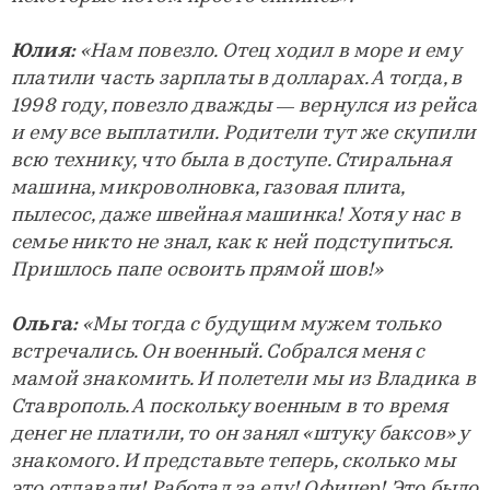
Юлия:
«Нам повезло. Отец ходил в море и ему
платили часть зарплаты в долларах. А тогда, в
1998 году, повезло дважды — вернулся из рейса
и ему все выплатили. Родители тут же скупили
всю технику, что была в доступе. Стиральная
машина, микроволновка, газовая плита,
пылесос, даже швейная машинка! Хотя у нас в
семье никто не знал, как к ней подступиться.
Пришлось папе освоить прямой шов!»
Ольга:
«Мы тогда с будущим мужем только
встречались. Он военный. Собрался меня с
мамой знакомить. И полетели мы из Владика в
Ставрополь. А поскольку военным в то время
денег не платили, то он занял «штуку баксов» у
знакомого. И представьте теперь, сколько мы
это отдавали! Работал за еду! Офицер! Это было