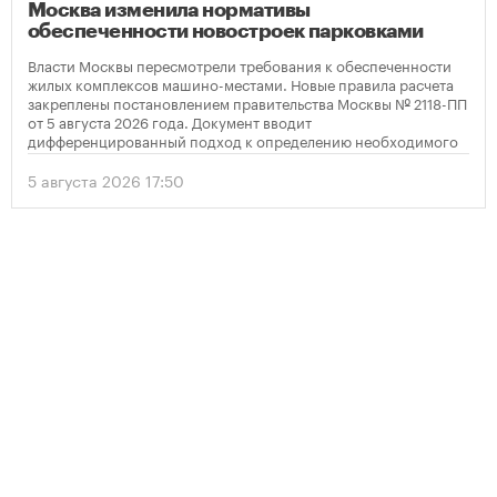
Москва изменила нормативы
обеспеченности новостроек парковками
Власти Москвы пересмотрели требования к обеспеченности
жилых комплексов машино-местами. Новые правила расчета
закреплены постановлением правительства Москвы № 2118-ПП
от 5 августа 2026 года. Документ вводит
дифференцированный подход к определению необходимого
количества парковок в зависимости от площади квартир и
устанавливает переходный период для уже согласованных
5 августа 2026 17:50
проектов.