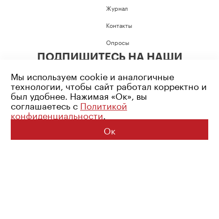
Журнал
Контакты
Опросы
ПОДПИШИТЕСЬ НА НАШИ
СОЦИАЛЬНЫЕ СЕТИ
Мы используем cookie и аналогичные
технологии, чтобы сайт работал корректно и
был удобнее. Нажимая «Ок», вы
соглашаетесь с
Политикой
конфиденциальности
.
Возрастное ограничение: 16+
Политика конфиденциальности
Ок
© 2026 Все права защищены