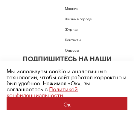
Мнение
Жизнь в городе
Журнал
Контакты
Опросы
ПОДПИШИТЕСЬ НА НАШИ
СОЦИАЛЬНЫЕ СЕТИ
Мы используем cookie и аналогичные
технологии, чтобы сайт работал корректно и
был удобнее. Нажимая «Ок», вы
соглашаетесь с
Политикой
конфиденциальности
.
Возрастное ограничение: 16+
Политика конфиденциальности
Ок
© 2026 Все права защищены