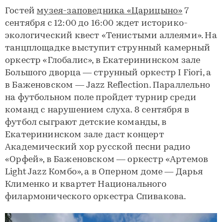
Гостей
музея-заповедника «Царицыно»
7
сентября с 12:00 до 16:00 ждет историко-
экологический квест «Тенистыми аллеями». На
танцплощадке выступит струнный камерный
оркестр «Глобалис», в Екатерининском зале
Большого дворца — струнный оркестр I Fiori, а
в Баженовском — Jazz Reflection. Параллельно
на футбольном поле пройдет турнир среди
команд с нарушением слуха. 8 сентября в
футбол сыграют детские команды, в
Екатерининском зале даст концерт
Академический хор русской песни радио
«Орфей», в Баженовском — оркестр «Артемов
Light Jazz Комбо», а в Оперном доме — Дарья
Клименко и квартет Национального
филармонического оркестра Спивакова.