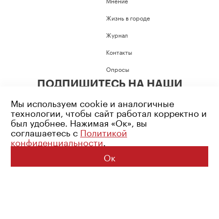
Мнение
Жизнь в городе
Журнал
Контакты
Опросы
ПОДПИШИТЕСЬ НА НАШИ
СОЦИАЛЬНЫЕ СЕТИ
Мы используем cookie и аналогичные
технологии, чтобы сайт работал корректно и
был удобнее. Нажимая «Ок», вы
соглашаетесь с
Политикой
конфиденциальности
.
Возрастное ограничение: 16+
Политика конфиденциальности
Ок
© 2026 Все права защищены