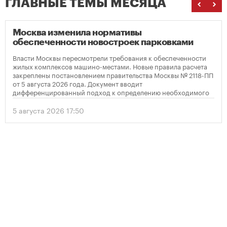
ГЛАВНЫЕ ТЕМЫ МЕСЯЦА
Москва изменила нормативы
обеспеченности новостроек парковками
Власти Москвы пересмотрели требования к обеспеченности
жилых комплексов машино-местами. Новые правила расчета
закреплены постановлением правительства Москвы № 2118-ПП
от 5 августа 2026 года. Документ вводит
дифференцированный подход к определению необходимого
количества парковок в зависимости от площади квартир и
устанавливает переходный период для уже согласованных
5 августа 2026 17:50
проектов.