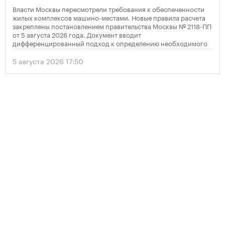
Власти Москвы пересмотрели требования к обеспеченности
жилых комплексов машино-местами. Новые правила расчета
закреплены постановлением правительства Москвы № 2118-ПП
от 5 августа 2026 года. Документ вводит
дифференцированный подход к определению необходимого
количества парковок в зависимости от площади квартир и
устанавливает переходный период для уже согласованных
5 августа 2026 17:50
проектов.