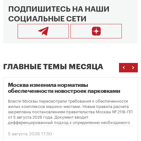
ПОДПИШИТЕСЬ НА НАШИ
СОЦИАЛЬНЫЕ СЕТИ
ГЛАВНЫЕ ТЕМЫ МЕСЯЦА
Москва изменила нормативы
обеспеченности новостроек парковками
Власти Москвы пересмотрели требования к обеспеченности
жилых комплексов машино-местами. Новые правила расчета
закреплены постановлением правительства Москвы № 2118-ПП
от 5 августа 2026 года. Документ вводит
дифференцированный подход к определению необходимого
количества парковок в зависимости от площади квартир и
устанавливает переходный период для уже согласованных
5 августа 2026 17:50
проектов.