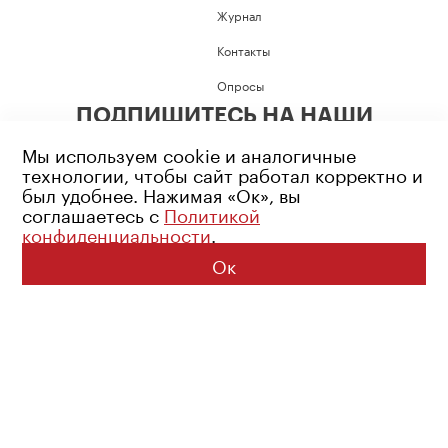
Журнал
Контакты
Опросы
ПОДПИШИТЕСЬ НА НАШИ
СОЦИАЛЬНЫЕ СЕТИ
Мы используем cookie и аналогичные
технологии, чтобы сайт работал корректно и
был удобнее. Нажимая «Ок», вы
соглашаетесь с
Политикой
конфиденциальности
.
Возрастное ограничение: 16+
Политика конфиденциальности
Ок
© 2026 Все права защищены