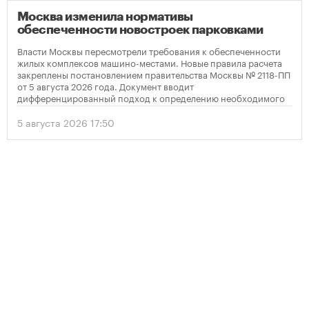
Москва изменила нормативы
обеспеченности новостроек парковками
Власти Москвы пересмотрели требования к обеспеченности
жилых комплексов машино-местами. Новые правила расчета
закреплены постановлением правительства Москвы № 2118-ПП
от 5 августа 2026 года. Документ вводит
дифференцированный подход к определению необходимого
количества парковок в зависимости от площади квартир и
устанавливает переходный период для уже согласованных
5 августа 2026 17:50
проектов.