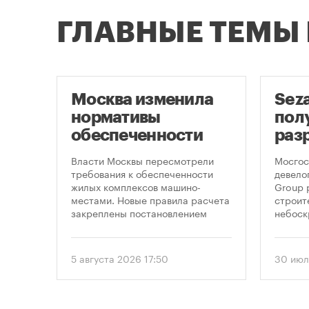
ГЛАВНЫЕ ТЕМЫ
Москва изменила
Sez
нормативы
пол
оют
обеспеченности
раз
новостроек
стр
це
Власти Москвы пересмотрели
Мосгос
парковками
неб
утах
требования к обеспеченности
девело
.
жилых комплексов машино-
Group 
«Мо
местами. Новые правила расчета
строит
закреплены постановлением
небоск
правительства Москвы № 2118-ПП
«Москв
от 5 августа 2026 года. Документ
предус
вводит дифференцированный
этажно
5 августа 2026 17:50
30 июл
подход к определению
метров
необходимого количества
парковок в зависимости от
площади квартир и