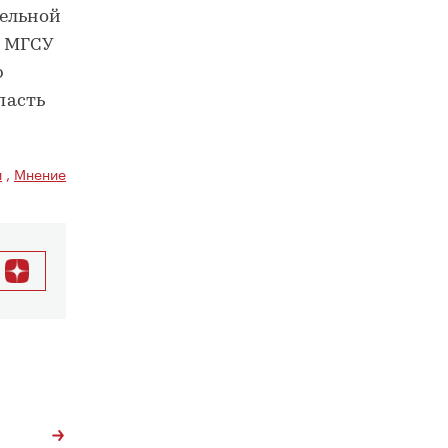
тельной
в МГСУ
р
пасть
и
,
Мнение