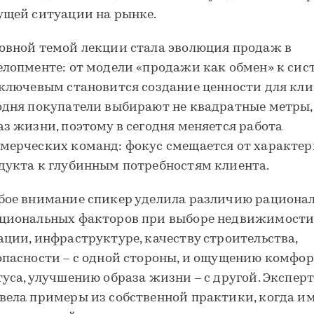
ущей ситуации на рынке.
овной темой лекции стала эволюция продаж в
елопменте: от модели «продажи как обмен» к сис
 ключевым становится создание ценности для кли
одня покупатели выбирают не квадратные метры,
аз жизни, поэтому в сегодня меняется работа
мерческих команд: фокус смещается от характе
дукта к глубинным потребностям клиента.
бое внимание спикер уделила различию рациона
циональных факторов при выборе недвижимости
ации, инфраструктуре, качеству строительства,
опасности – с одной стороны, и ощущению комфор
туса, улучшению образа жизни – с другой. Экспер
вела примеры из собственной практики, когда и