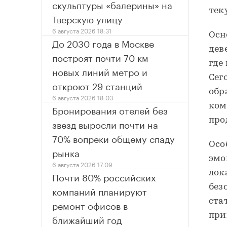
скульптуры «балерины» на
тек
Тверскую улицу
6 августа 2026 18:31
Осн
До 2030 года в Москве
дев
построят почти 70 км
где
новых линий метро и
Сег
откроют 29 станций
обр
6 августа 2026 18:03
ком
Бронирования отелей без
про
звезд выросли почти на
70% вопреки общему спаду
Осо
рынка
эмо
6 августа 2026 17:09
лок
Почти 80% российских
без
компаний планируют
ста
ремонт офисов в
при
ближайший год