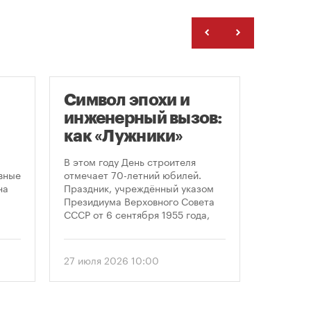
Символ эпохи и
Гайд
инженерный вызов:
«Арх
как «Лужники»
С 23 по 
стали символом
Никола-
В этом году День строителя
области 
ого
Дня строителя
вные
отмечает 70-летний юбилей.
современ
на
Праздник, учреждённый указом
архитект
Президиума Верховного Совета
этом год
СССР от 6 сентября 1955 года,
«Маршру
впервые отметили 12 августа
Организ
1956 года. И главным подарком
гостям о
городу к первому Дню строителя
27 июля 2026 10:00
24 июля 
маршруто
стало открытие Большой
как боль
спортивной арены «Лужники». С
простран
тех пор эти две даты —
перформ
профессиональный праздник и