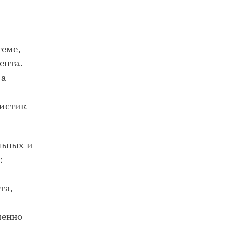
теме,
ента.
 а
ристик
льных и
:
та,
т
менно