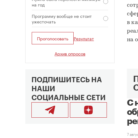
на год
сот
сфе
Программу вообще не стоит
ужесточать
в к
реа
Проголосовать
Результат
на 
Архив опросов
ПОДПИШИТЕСЬ НА
НАШИ
СОЦИАЛЬНЫЕ СЕТИ
С 
об
ре
7 авг