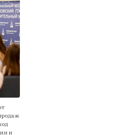
рт
 продаж
ход
ии и