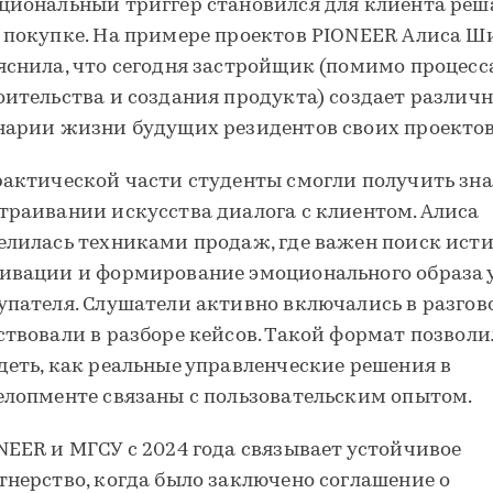
циональный триггер становился для клиента р
 покупке. На примере проектов PIONEER Алиса 
яснила, что сегодня застройщик (помимо процесс
оительства и создания продукта) создает различ
нарии жизни будущих резидентов своих проектов
рактической части студенты смогли получить зна
траивании искусства диалога с клиентом. Алиса
елилась техниками продаж, где важен поиск ист
ивации и формирование эмоционального образа 
упателя. Слушатели активно включались в разгов
ствовали в разборе кейсов. Такой формат позвол
деть, как реальные управленческие решения в
елопменте связаны с пользовательским опытом.
NEER и МГСУ с 2024 года связывает устойчивое
тнерство, когда было заключено соглашение о