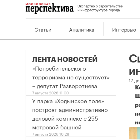
Статьи
Аналитика
Интервью
С
ЛЕНТА НОВОСТЕЙ
«Потребительского
и
терроризма не существует»
17 д
– депутат Разворотнева
К
7 августа 2026 11:00
Ш
У парка «Ходынское поле»
р
построят административно
н
деловой комплекс с 255
н
С
метровой башней
7 августа 2026 10:28