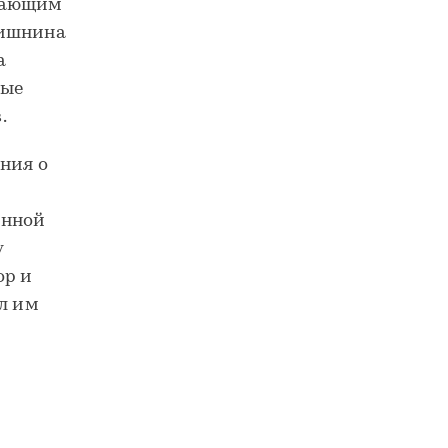
ешающим
Шишнина
а
ные
.
ния о
инной
у
ор и
ил им