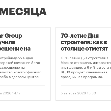
 МЕСЯЦА
ar Group
70-летие Дня
учила
строителя: как в
решение на
столице отметят
оительство
круглую дату
стройнадзор выдал
К 70-летию Дня строителя в
оскреба в
профессиональн
перской компании Sezar
Москве открылись интеракти
разрешение на
инсталляции, а 6 и 9 августа 
сква-Сити»
праздника
ельство нового офисного
ВДНХ пройдет специальная
реба в деловом центре
праздничная программа.
а-Сити». Проект
матривает возведение 52-
го здания высотой 250
я 2026 14:17
5 августа 2026 15:30
.