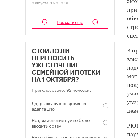
эмо
6 августа 2026 16:01
при
объ
Показать еще
стр
сце
В п
СТОИЛО ЛИ
ПЕРЕНОСИТЬ
выс
УЖЕСТОЧЕНИЕ
под
СЕМЕЙНОЙ ИПОТЕКИ
мот
НА 1 ОКТЯБРЯ?
пок
Проголосовало: 92 человека
уча
Да, рынку нужно время на
уви
адаптацию
дев
Нет, изменения нужно было
вводить сразу
PIO
пар
Нужно было перенести минимум