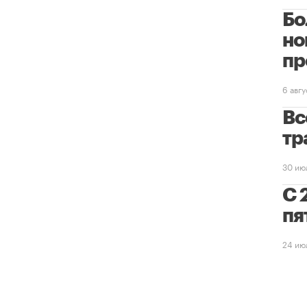
Бо
но
пр
6 авг
Вс
тр
30 ию
С 
пя
24 ию