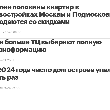
лее половины квартир в
востройках Москвы и Подмосков
одаются со скидками
уста 2026 08:36
е больше ТЦ выбирают полную
ансформацию
ля 2026 06:00
2024 года число долгостроев упал
ть раз
ля 2026 06:00