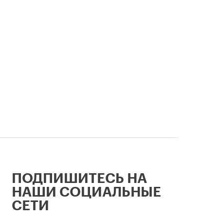
объекты 
легендарный стадион —
единого 
неразрывно связаны в истории
главные 
столицы.
ПОДПИШИТЕСЬ НА
НАШИ СОЦИАЛЬНЫЕ
СЕТИ