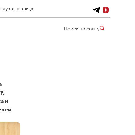
августа, пятница
Поиск по сайту
а
У,
а и
елей