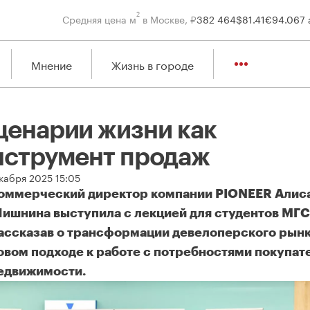
2
Средняя цена м
в Москве, ₽
382 464
$
81.41
€
94.06
7 
Мнение
Жизнь в городе
ценарии жизни как
нструмент продаж
екабря 2025 15:05
оммерческий директор компании PIONEER Алис
ишнина выступила с лекцией для студентов МГС
ассказав о трансформации девелоперского рынк
овом подходе к работе с потребностями покупат
едвижимости.
ценарии жизни как инструмент продаж