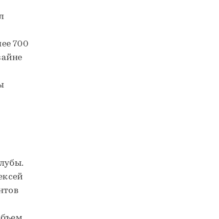
л
ее 700
зайне
ы
лубы.
ексей
нтов
объем