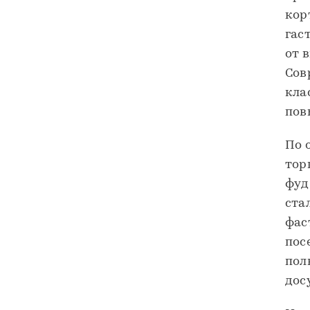
кор
гас
от 
Сов
кла
пов
По 
тор
фуд
ста
фас
пос
пол
дос