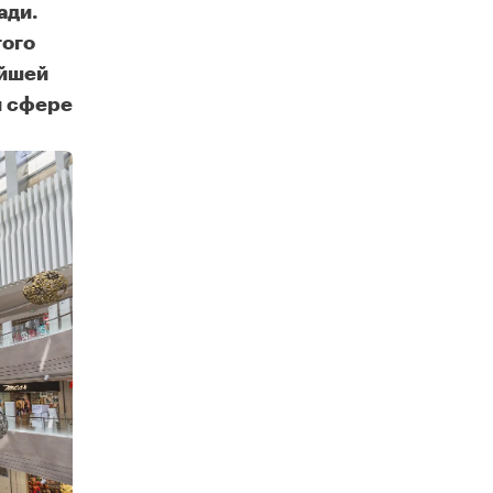
ади.
того
ейшей
й сфере