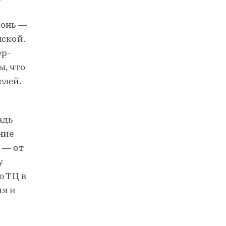
хонь —
нской.
ер-
ы, что
елей.
в
адь
ние
 — от
у
ю ТЦ в
ия и