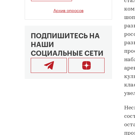
ста
ком
Архив опросов
шоп
раз
рос
ПОДПИШИТЕСЬ НА
раз
НАШИ
про
СОЦИАЛЬНЫЕ СЕТИ
наб
аре
кул
кла
уве
Нес
сос
ост
про