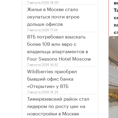
7 августа 2026 18:00
в
Жилье в Москве стало
Т
окупаться почти втрое
с
дольше офисов
п
7 августа 2026 17:34
с
Тр
ВТБ потребовал взыскать
более 109 млн евро с
владельца апартаментов в
Four Seasons Hotel Moscow
7 августа 2026 16:52
Wildberries приобрел
бывший офис банка
«Открытие» у ВТБ
7 августа 2026 16:25
Тимирязевский район стал
лидером по росту цен на
новостройки в Москве