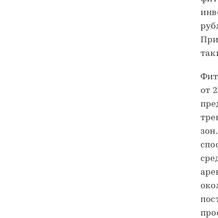
инв
руб
При
так
Фит
от 
пре
тре
зон
спо
сре
аре
око
пос
про