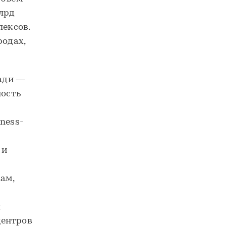
лрд
лексов.
родах,
ади —
ность
ness-
 и
ам,
и
центров