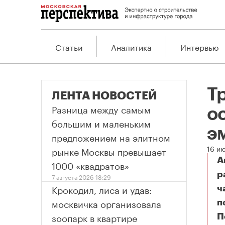
Статьи
Аналитика
Интервью
Т
ЛЕНТА НОВОСТЕЙ
Разница между самым
о
большим и маленьким
э
предложением на элитном
16 и
рынке Москвы превышает
А
1000 «квадратов»
р
7 августа 2026 18:29
Крокодил, лиса и удав:
ч
москвичка организовала
п
зоопарк в квартире
П