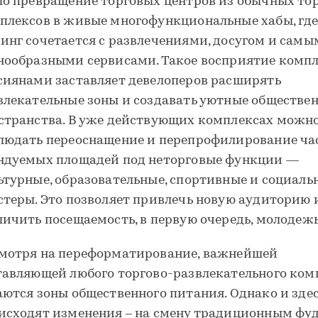
ло превращение торговых центров из обычных то
плексов в живые многофункциональные хабы, гд
инг сочетается с развлечениями, досугом и сам
нообразными сервисами. Такое восприятие комп
сиянами заставляет девелоперов расширять
влекательные зоны и создавать уютные обществе
странства. В уже действующих комплексах можн
людать переоснащение и перепрофилирование ча
ндуемых площадей под неторговые функции —
ьтурные, образовательные, спортивные и социаль
стеры. Это позволяет привлечь новую аудиторию 
личить посещаемость, в первую очередь, молодеж
мотря на переформатирование, важнейшей
тавляющей любого торгово-развлекательного ком
аются зоны общественного питания. Однако и зде
исходят изменения – на смену традиционным фу