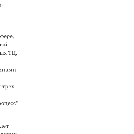
л-
фере,
дый
ых ТЦ,
зинами
 трех
оцесс",
 лет