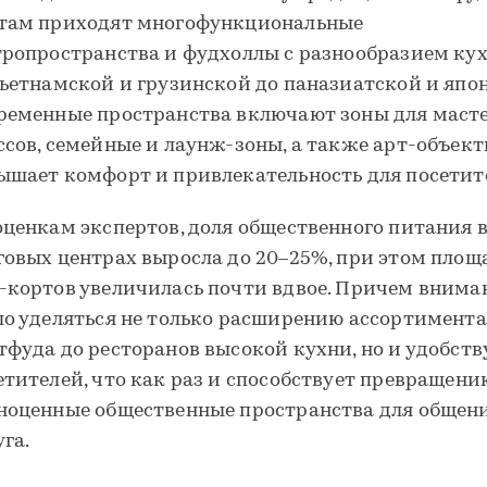
там приходят многофункциональные
тропространства и фудхоллы с разнообразием ку
вьетнамской и грузинской до паназиатской и япо
ременные пространства включают зоны для маст
ссов, семейные и лаунж-зоны, а также арт-объект
ышает комфорт и привлекательность для посетит
оценкам экспертов, доля общественного питания 
говых центрах выросла до 20–25%, при этом площ
-кортов увеличилась почти вдвое. Причем внима
ло уделяться не только расширению ассортимента
тфуда до ресторанов высокой кухни, но и удобств
етителей, что как раз и способствует превращени
ноценные общественные пространства для общен
уга.