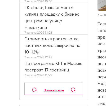
7 августа 2026 15:06
ГК «Галс-Девелопмент»
купила площадку с бизнес
freepi
центром на улице
Тол
Наметкина
сниз
7 августа 2026 13:22
Стоимость строительства
при
частных домов выросла на
чек
10–12%
тра
7 августа 2026 12:41
нео
По программе КРТ в Москве
роз
построят 17 гостиниц
пов
7 августа 2026 11:53
пер
мод
Показать еще
нов
инт
смо