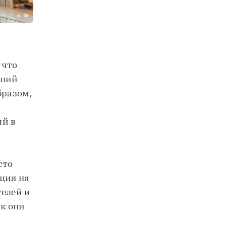
 что
дний
бразом,
ий в
сто
ция на
телей и
к они