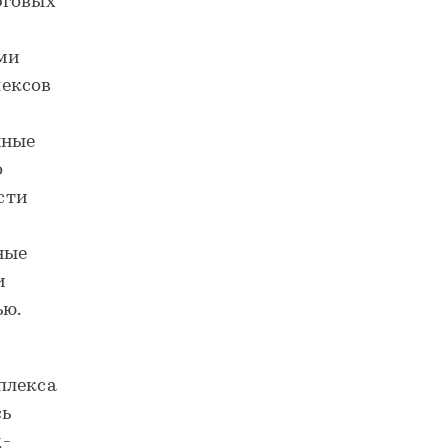
рговых
е
ыми
лексов
нные
о
сти
ные
и
ью.
плекса
сь
д-