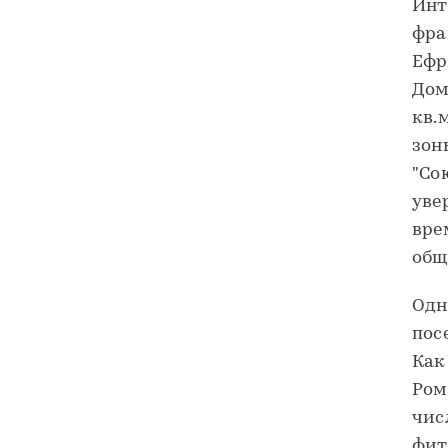
Инт
фра
Ефр
Дом
кв.
зон
"Со
уве
вре
общ
Одн
пос
Как
Ром
чис
фит