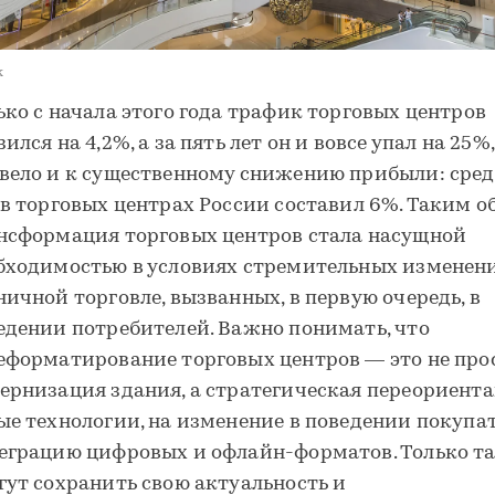
k
ько с начала этого года трафик торговых центров
ился на 4,2%, а за пять лет он и вовсе упал на 25%,
вело и к существенному снижению прибыли: сре
 в торговых центрах России составил 6%. Таким о
нсформация торговых центров стала насущной
бходимостью в условиях стремительных изменен
ничной торговле, вызванных, в первую очередь, в
едении потребителей. Важно понимать, что
еформатирование торговых центров — это не про
ернизация здания, а стратегическая переориента
ые технологии, на изменение в поведении покупа
еграцию цифровых и офлайн-форматов. Только та
гут сохранить свою актуальность и