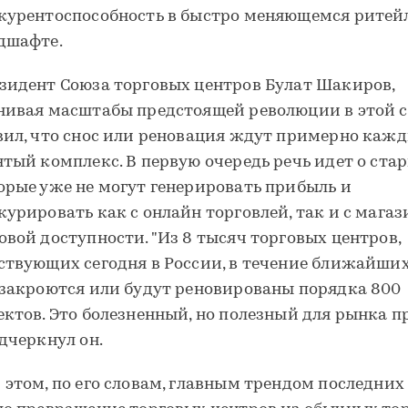
курентоспособность в быстро меняющемся ритей
дшафте.
зидент Союза торговых центров Булат Шакиров,
нивая масштабы предстоящей революции в этой с
вил, что снос или реновация ждут примерно каж
ятый комплекс. В первую очередь речь идет о стар
орые уже не могут генерировать прибыль и
курировать как с онлайн торговлей, так и с мага
овой доступности. "Из 8 тысяч торговых центров,
ствующих сегодня в России, в течение ближайших
 закроются или будут реновированы порядка 800
ектов. Это болезненный, но полезный для рынка пр
одчеркнул он.
 этом, по его словам, главным трендом последних