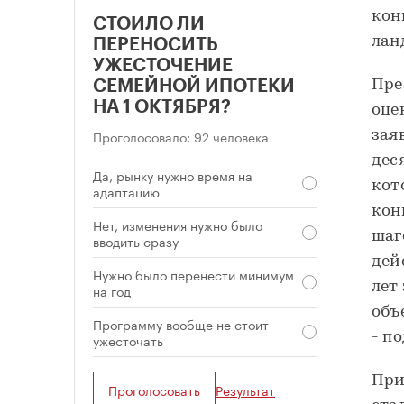
кон
СТОИЛО ЛИ
лан
ПЕРЕНОСИТЬ
УЖЕСТОЧЕНИЕ
Пре
СЕМЕЙНОЙ ИПОТЕКИ
НА 1 ОКТЯБРЯ?
оце
Проголосовало: 92 человека
зая
дес
Да, рынку нужно время на
кот
адаптацию
кон
Нет, изменения нужно было
шаг
вводить сразу
дей
Нужно было перенести минимум
лет
на год
объ
Программу вообще не стоит
- п
ужесточать
При
Проголосовать
Результат