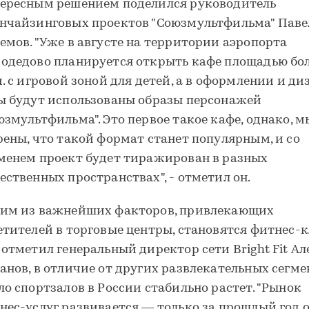
ересным решением поделился руководитель
нчайзинговых проектов "Союзмультфильма" Паве
емов. "Уже в августе на территории аэропорта
одедово планируется открыть кафе площадью бол
м. с игровой зоной для детей, а в оформлении и ди
ы будут использованы образы персонажей
юзмультфильма". Это первое такое кафе, однако, м
рены, что такой формат станет популярным, и со
менем проект будет тиражирован в разных
ественных пространствах", - отметил он.
им из важнейших факторов, привлекающих
етителей в торговые центры, становятся фитнес-к
 отметил генеральный директор сети Bright Fit Ал
анов, в отличие от других развлекательных сегме
ло спортзалов в России стабильно растет. "Рынок
нес-услуг развивается — только за прошлый год 