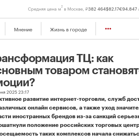
2
Средняя цена м
в Москве, ₽
382 464
$
82.17
€
94.84
7 
Мнение
Жизнь в городе
рансформация ТЦ: как
сновным товаром становят
моции?
юня 2025 23:17
ктивное развитие интернет-торговли, служб дост
азличных онлайн сервисов, а также уход значит
асти иностранных брендов из-за санкций серьез
ошатнули положение российских торговых центр
осещаемость таких комплексов начала снижатьс