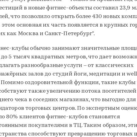
естиций в новые фитнес-объекты составил 23,9 м
лей, что позволило открыть более 430 новых комп
 этом основная их часть появляется в крупных го
их как Москва и Санкт-Петербург".
нес-клубы обычно занимают значительные площ
2 до 5 тысяч квадратных метров, что дает возмож
длагать разнообразные услуги – от классических
нажёрных залов до студий йоги, медитации и well
. Помимо оздоровительной функции, такие клубы
собствуют также увеличению потока посетителей
днего чека в соседних магазинах, что выгодно для
ндаторов торговых центров. По экспертным оценк
ло 80% клиентов фитнес-клубов становятся
тоянными покупателями в ТЦ. Таким образом, эт
странства способствуют превращению торговых 