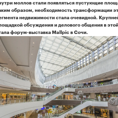
нутри моллов стали появляться пустующие площ
аким образом, необходимость трансформации э
егмента недвижимости стала очевидной. Крупн
лощадкой обсуждения и делового общения в это
тала форум-выставка Mallpic в Сочи.
ансформация ТЦ: как основным товаром становятся эмоции?