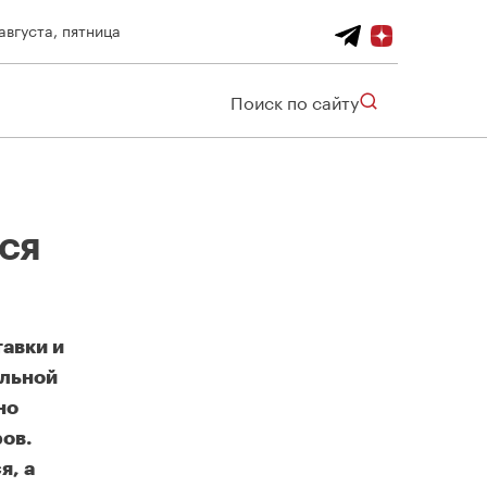
августа, пятница
Поиск по сайту
ся
авки и
ельной
но
ов.
я, а