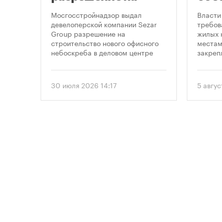
строительство
нов
Мосгосстройнадзор выдал
Власти
небоскреба в
пар
пенно
девелоперской компании Sezar
требов
лемных
Group разрешение на
жилых 
«Москва-Сити»
 раз
строительство нового офисного
местам
в
небоскреба в деловом центре
закреп
1
«Москва-Сити». Проект
правит
предусматривает возведение 52-
от 5 ав
строя,
этажного здания высотой 250
вводит
30 июля 2026 14:17
5 авгус
метров.
подход
необхо
парков
торые
площад
ту
устана
период
проект