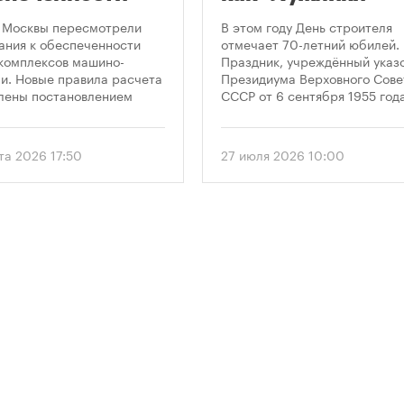
остроек
стали символом
 Москвы пересмотрели
В этом году День строителя
ковками
Дня строителя
ания к обеспеченности
отмечает 70-летний юбилей.
комплексов машино-
Праздник, учреждённый указ
и. Новые правила расчета
Президиума Верховного Сове
лены постановлением
СССР от 6 сентября 1955 года
ельства Москвы № 2118-ПП
впервые отметили 12 августа
густа 2026 года. Документ
1956 года. И главным подарк
 дифференцированный
городу к первому Дню строит
та 2026 17:50
27 июля 2026 10:00
 к определению
стало открытие Большой
димого количества
спортивной арены «Лужники»
ок в зависимости от
тех пор эти две даты —
и квартир и
профессиональный праздник
вливает переходный
легендарный стадион —
 для уже согласованных
неразрывно связаны в истор
ов.
столицы.