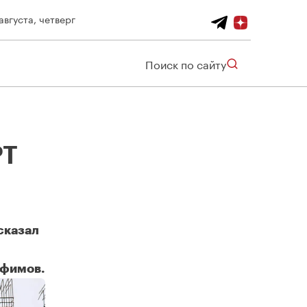
августа, четверг
Поиск по сайту
РТ
сказал
Ефимов.