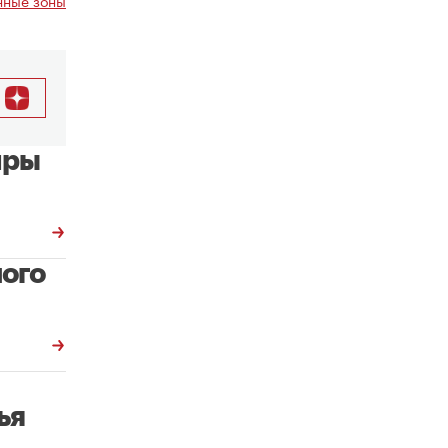
ные зоны
иры
ного
ья