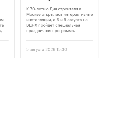
круглую дату
земе
К 70-летию Дня строителя в
В июле к
профессионального
Москве открылись интерактивные
заключе
ом
инсталляции, а 6 и 9 августа на
договора
праздника
та
ВДНХ пройдет специальная
более че
,
праздничная программа.
сравнен
периодом
ом
50 до 18
еля
статисти
5 августа 2026 15:30
30 июля 
последни
. С
статисти
«ЕРЗ-тре
 и
руководи
девелопе
ии