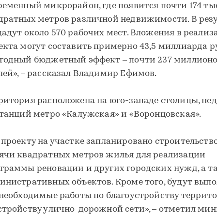
ременный микрорайон, где появится почти 174 т
дратных метров различной недвижимости. В рез
дадут около 570 рабочих мест. Вложения в реали
екта могут составить примерно 43,5 миллиарда ру
годный бюджетный эффект – почти 237 миллион
лей», – рассказал Владимир Ефимов.
ритория расположена на юго-западе столицы, не
станций метро «Калужская» и «Воронцовская».
 проекту на участке запланировано строительство
ячи квадратных метров жилья для реализации
граммы реновации и других городских нужд, а т
инистративных объектов. Кроме того, будут вып
 необходимые работы по благоустройству террит
стройству улично-дорожной сети», – отметил ми