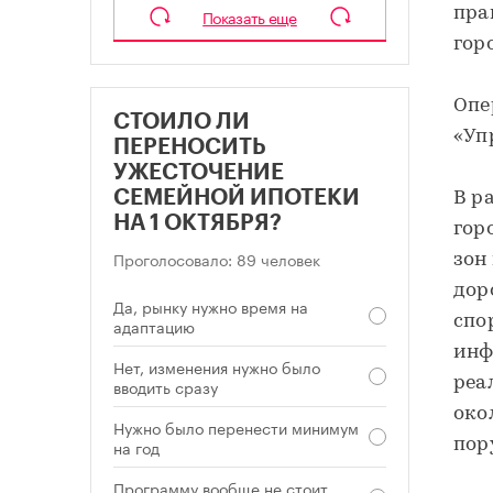
пра
Показать еще
гор
Опе
СТОИЛО ЛИ
«Уп
ПЕРЕНОСИТЬ
УЖЕСТОЧЕНИЕ
СЕМЕЙНОЙ ИПОТЕКИ
В р
НА 1 ОКТЯБРЯ?
гор
Проголосовало: 89 человек
зон
дор
Да, рынку нужно время на
спо
адаптацию
инф
Нет, изменения нужно было
реа
вводить сразу
око
Нужно было перенести минимум
на год
пор
Программу вообще не стоит