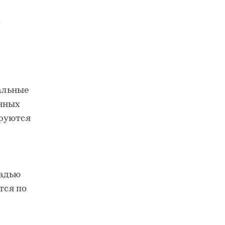
.
альные
енных
ируются
щадью
тся по