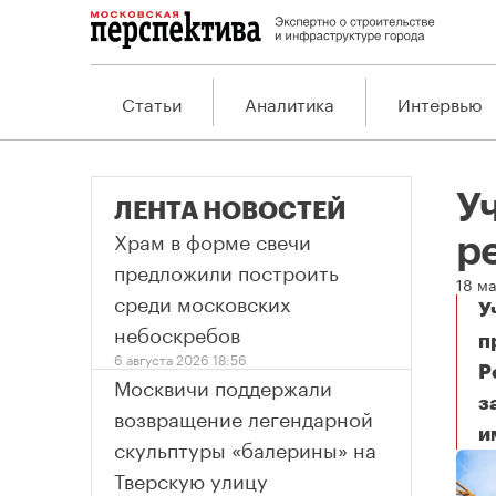
Статьи
Аналитика
Интервью
У
ЛЕНТА НОВОСТЕЙ
Храм в форме свечи
р
предложили построить
18 м
среди московских
У
небоскребов
п
6 августа 2026 18:56
Р
Москвичи поддержали
з
возвращение легендарной
и
Уч
скульптуры «балерины» на
Тверскую улицу