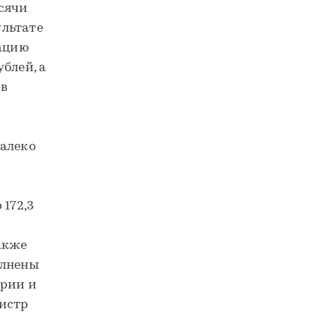
ысячи
ультате
зацию
блей, а
ов
далеко
 172,3
акже
олнены
ории и
нистр