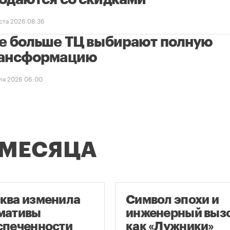
уста 2026 08:36
е больше ТЦ выбирают полную
ансформацию
ля 2026 06:00
 МЕСЯЦА
ква изменила
Символ эпохи и
мативы
инженерный вызо
спеченности
как «Лужники»