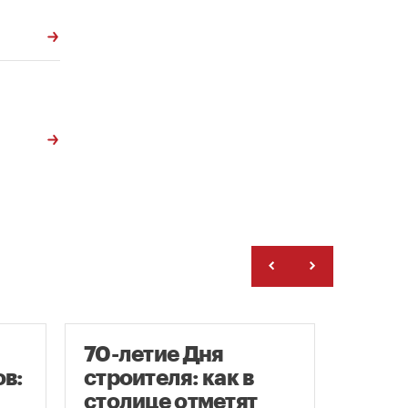
70-летие Дня
Заст
в:
строителя: как в
нача
столице отметят
расп