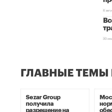
6 авг
Вс
тр
30 ию
ГЛАВНЫЕ ТЕМЫ
ло
Sezar Group
Мос
ало
получила
нор
разрешение на
обе