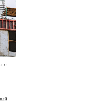
ято
нный