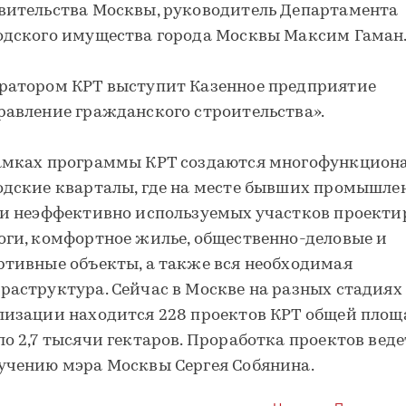
вительства Москвы, руководитель Департамента
одского имущества города Москвы Максим Гаман
ратором КРТ выступит Казенное предприятие
равление гражданского строительства».
амках программы КРТ создаются многофункцион
одские кварталы, где на месте бывших промышл
 и неэффективно используемых участков проект
оги, комфортное жилье, общественно-деловые и
ртивные объекты, а также вся необходимая
раструктура. Сейчас в Москве на разных стадиях
лизации находится 228 проектов КРТ общей пло
ло 2,7 тысячи гектаров. Проработка проектов веде
учению мэра Москвы Сергея Собянина.