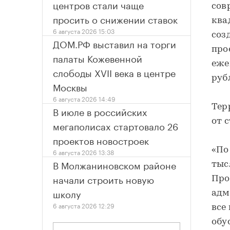
центров стали чаще
сов
просить о снижении ставок
ква
6 августа 2026 15:03
соз
ДОМ.РФ выставил на торги
про
палаты Кожевенной
еже
слободы XVII века в центре
руб
Москвы
6 августа 2026 14:49
Тер
В июле в российских
от 
мегаполисах стартовало 26
проектов новостроек
«По
6 августа 2026 13:38
В Молжаниновском районе
тыс
начали строить новую
Про
школу
адм
6 августа 2026 12:29
все
обу