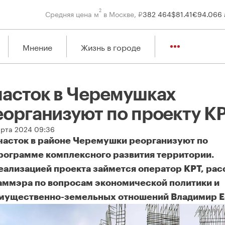
2
Средняя цена м
в Москве, ₽
382 464
$
81.41
€
94.06
6 
Мнение
Жизнь в городе
часток в Черемушках
еорганизуют по проекту К
арта 2024 09:36
часток в районе Черемушки реорганизуют по
рограмме комплексного развития территории.
еализацией проекта займется оператор КРТ, рас
аммэра по вопросам экономической политики и
мущественно-земельных отношений Владимир 
асток в Черемушках реорганизуют по проекту КРТ