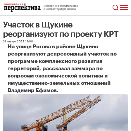
Участок в Щукине
реорганизуют по проекту КРТ
31 января 2023 14:00
На улице Рогова в районе Щукино
реорганизуют депрессивный участок по
программе комплексного развития
территорий, рассказал заммэра по
вопросам экономической политики и
имущественно-земельных отношений
Участок в Щукине реорганизуют по проекту КРТ
Владимир Ефимов.