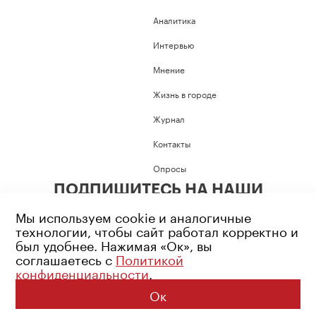
Аналитика
Интервью
Мнение
Жизнь в городе
Журнал
Контакты
Опросы
ПОДПИШИТЕСЬ НА НАШИ
СОЦИАЛЬНЫЕ СЕТИ
Мы используем cookie и аналогичные
технологии, чтобы сайт работал корректно и
был удобнее. Нажимая «Ок», вы
соглашаетесь с
Политикой
конфиденциальности
.
Возрастное ограничение: 16+
Политика конфиденциальности
Ок
© 2026 Все права защищены