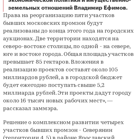
экономической политики и имущественно-
В этом году Москва проведет еще пять аукционов по комплексному развитию территорий
земельных отношений Владимир Ефимов.
Права на реорганизацию пяти участков
бывших московских промзон будут
реализованы до конца этого года на городских
аукционах. Две территории находятся на
северо-востоке столицы, по одной - на севере,
юге и востоке города. Общая площадь участков
превышает 85 гектаров. Вложения в
реализацию проектов составят около 105
миллиардов рублей, а в городской бюджет
будет ежегодно поступать свыше 5,2
миллиарда рублей. Эти проекты дадут городу
около 16 тысяч новых рабочих мест», —
рассказал заммэра.
Решение о комплексном развитии четырех
участков бывших промзон - Северянин
(территории 4, 5) в районе Ярославский,