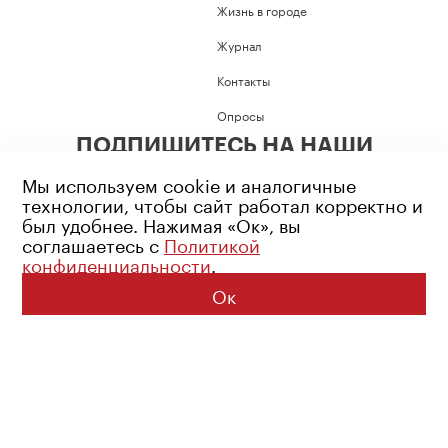
Жизнь в городе
Журнал
Контакты
Опросы
ПОДПИШИТЕСЬ НА НАШИ
СОЦИАЛЬНЫЕ СЕТИ
Мы используем cookie и аналогичные
технологии, чтобы сайт работал корректно и
был удобнее. Нажимая «Ок», вы
соглашаетесь с
Политикой
конфиденциальности
.
Возрастное ограничение: 16+
Политика конфиденциальности
Ок
© 2026 Все права защищены