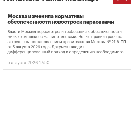
Москва изменила нормативы
обеспеченности новостроек парковками
Власти Москвы пересмотрели требования к обеспеченности
жилых комплексов машино-местами. Новые правила расчета
закреплены постановлением правительства Москвы № 2118-ПП
от 5 августа 2026 года. Документ вводит
дифференцированный подход к определению необходимого
количества парковок в зависимости от площади квартир и
устанавливает переходный период для уже согласованных
5 августа 2026 17:50
проектов.