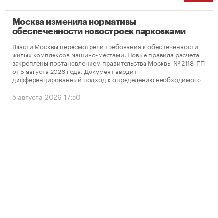
Москва изменила нормативы
обеспеченности новостроек парковками
Власти Москвы пересмотрели требования к обеспеченности
жилых комплексов машино-местами. Новые правила расчета
закреплены постановлением правительства Москвы № 2118-ПП
от 5 августа 2026 года. Документ вводит
дифференцированный подход к определению необходимого
количества парковок в зависимости от площади квартир и
устанавливает переходный период для уже согласованных
5 августа 2026 17:50
проектов.