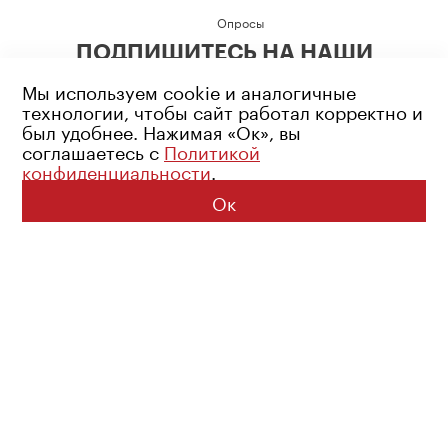
Опросы
ПОДПИШИТЕСЬ НА НАШИ
СОЦИАЛЬНЫЕ СЕТИ
Мы используем cookie и аналогичные
технологии, чтобы сайт работал корректно и
был удобнее. Нажимая «Ок», вы
соглашаетесь с
Политикой
конфиденциальности
.
Возрастное ограничение: 16+
Политика конфиденциальности
Ок
© 2026 Все права защищены