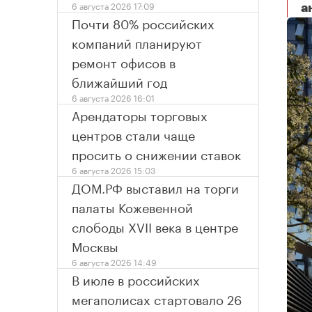
6 августа 2026 17:09
а
В
Почти 80% российских
компаний планируют
ремонт офисов в
ближайший год
6 августа 2026 16:01
Арендаторы торговых
центров стали чаще
просить о снижении ставок
6 августа 2026 15:03
ДОМ.РФ выставил на торги
палаты Кожевенной
слободы XVII века в центре
Москвы
6 августа 2026 14:49
В июле в российских
мегаполисах стартовало 26