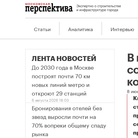
Статьи
Аналитика
Интервью
В
ЛЕНТА НОВОСТЕЙ
До 2030 года в Москве
с
построят почти 70 км
к
новых линий метро и
8 ию
откроют 29 станций
К
6 августа 2026 18:03
Бронирования отелей без
с
звезд выросли почти на
п
70% вопреки общему спаду
с
рынка
п