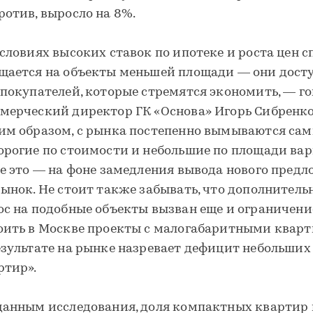
ротив, выросло на 8%.
условиях высоких ставок по ипотеке и роста цен с
щается на объекты меньшей площади — они дост
 покупателей, которые стремятся экономить, — г
мерческий директор ГК «Основа» Игорь Сибренко
им образом, с рынка постепенно вымываются са
орогие по стоимости и небольшие по площади ва
се это — на фоне замедления вывода нового пред
рынок. Не стоит также забывать, что дополнител
ос на подобные объекты вызван еще и ограничен
оить в Москве проекты с малогабаритными квар
езультате на рынке назревает дефицит небольших
ртир».
данным исследования, доля компактных квартир 