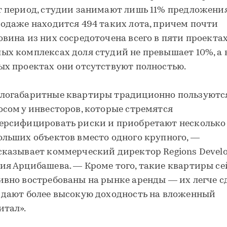
т период, студии занимают лишь 11% предложения
родаже находится 494 таких лота, причем почти
овина из них сосредоточена всего в пяти проектах.
ых комплексах доля студий не превышает 10%, а 
ых проектах они отсутствуют полностью.
логабаритные квартиры традиционно пользуютс
осом у инвесторов, которые стремятся
ерсифицировать риски и приобретают несколько
ольших объектов вместо одного крупного, —
сказывает коммерческий директор Regions Devel
ия Арцибашева. — Кроме того, такие квартиры се
ивно востребованы на рынке аренды — их легче сд
 дают более высокую доходность на вложенный
итал».