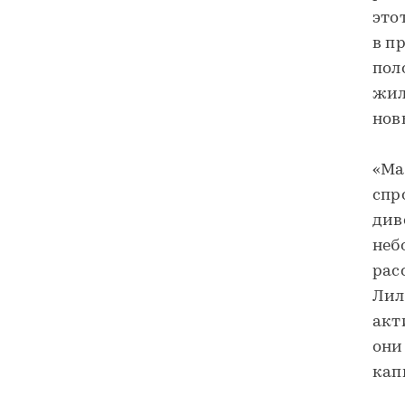
это
в п
пол
жил
нов
«Ма
спр
див
неб
рас
Лил
акт
они
кап