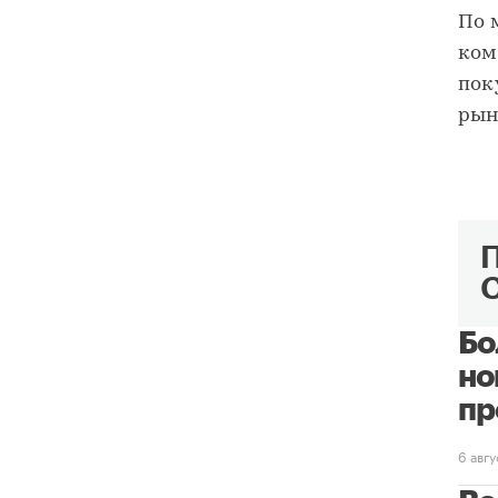
По 
ком
пок
рын
Бо
но
пр
6 авг