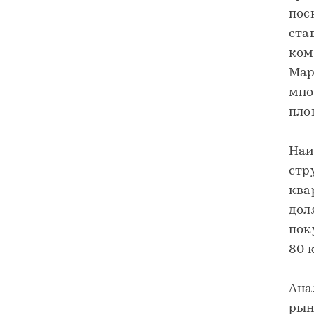
пос
ста
ком
Мар
мно
пло
Наи
стр
ква
дол
пок
80 к
Ана
рын