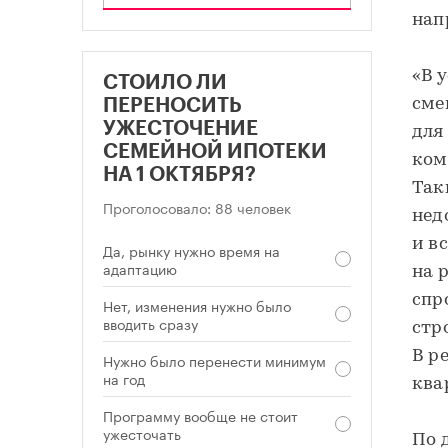
нап
«В 
СТОИЛО ЛИ
сме
ПЕРЕНОСИТЬ
УЖЕСТОЧЕНИЕ
для
СЕМЕЙНОЙ ИПОТЕКИ
ком
НА 1 ОКТЯБРЯ?
Так
Проголосовало: 88 человек
нед
и в
Да, рынку нужно время на
адаптацию
на 
спр
Нет, изменения нужно было
вводить сразу
стр
В р
Нужно было перенести минимум
на год
ква
Программу вообще не стоит
ужесточать
По 