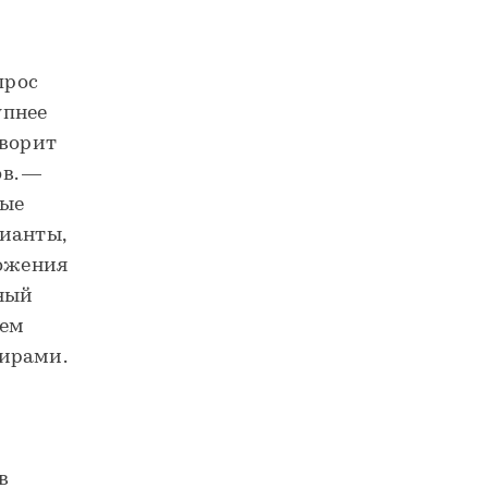
прос
упнее
оворит
в. —
мые
рианты,
ложения
ьный
ием
тирами.
в