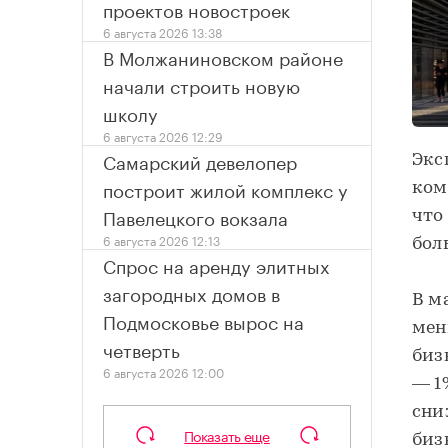
проектов новостроек
6 августа 2026 13:38
В Молжаниновском районе
начали строить новую
школу
6 августа 2026 12:29
Самарский девелопер
Экс
построит жилой комплекс у
ком
Павелецкого вокзала
что
6 августа 2026 12:13
бол
Спрос на аренду элитных
загородных домов в
В м
Подмосковье вырос на
мен
четверть
биз
6 августа 2026 12:00
— 1
сни
Показать еще
биз