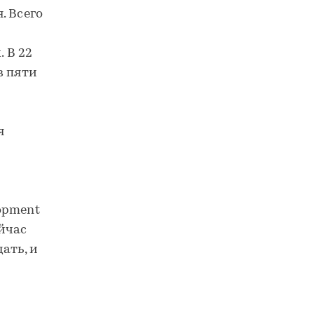
. Всего
 В 22
в пяти
я
opment
йчас
ать, и