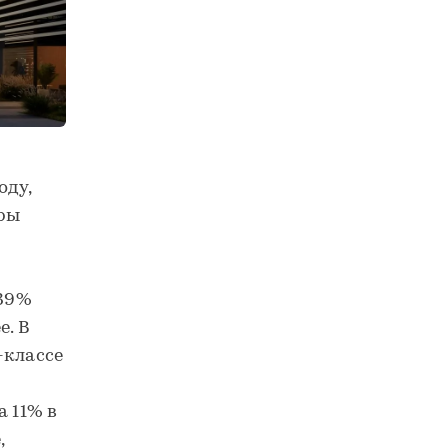
оду,
иры
 39%
е. В
-классе
а 11% в
,