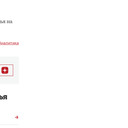
ья на
Аналитика
ья