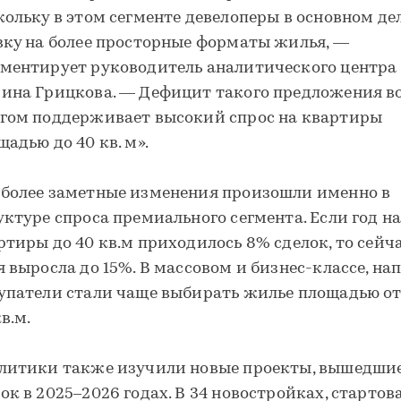
кольку в этом сегменте девелоперы в основном д
вку на более просторные форматы жилья, —
ментирует руководитель аналитического центра
ина Грицкова. — Дефицит такого предложения в
гом поддерживает высокий спрос на квартиры
щадью до 40 кв. м».
более заметные изменения произошли именно в
уктуре спроса премиального сегмента. Если год на
ртиры до 40 кв.м приходилось 8% сделок, то сейч
я выросла до 15%. В массовом и бизнес-классе, на
упатели стали чаще выбирать жилье площадью от
в.м.
литики также изучили новые проекты, вышедшие
ок в 2025–2026 годах. В 34 новостройках, стартов