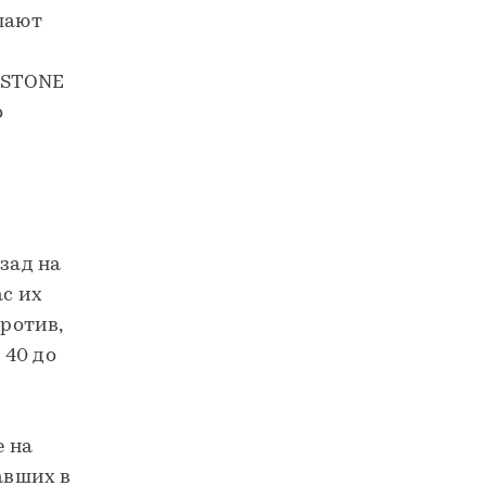
елают
 STONE
о
зад на
ас их
против,
 40 до
 на
авших в