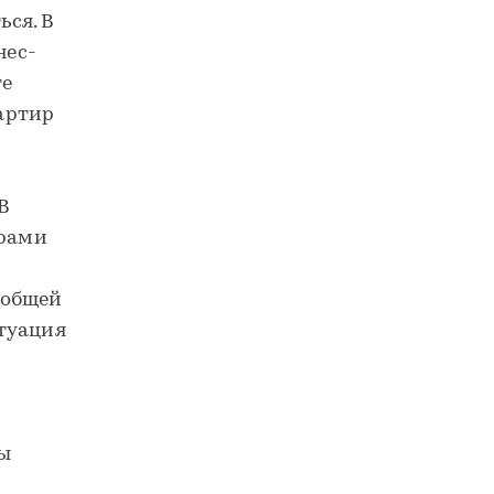
ся. В
нес-
те
артир
В
ирами
т общей
туация
ты