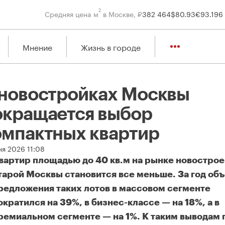
2
Средняя цена м
в Москве, ₽
382 464
$
80.93
€
93.19
6
Мнение
Жизнь в городе
 новостройках Москвы
окращается выбор
омпактных квартир
ня 2026 11:08
вартир площадью до 40 кв.м на рынке новострое
тарой Москвы становится все меньше. За год об
редложения таких лотов в массовом сегменте
ократился на 39%, в бизнес-классе — на 18%, а в
ремиальном сегменте — на 1%. К таким выводам