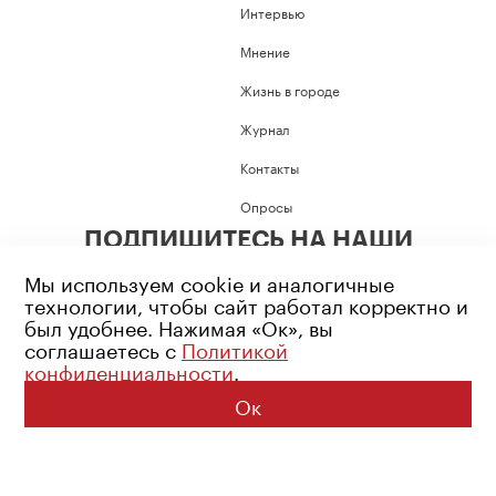
Интервью
Мнение
Жизнь в городе
Журнал
Контакты
Опросы
ПОДПИШИТЕСЬ НА НАШИ
СОЦИАЛЬНЫЕ СЕТИ
Мы используем cookie и аналогичные
технологии, чтобы сайт работал корректно и
был удобнее. Нажимая «Ок», вы
соглашаетесь с
Политикой
конфиденциальности
.
Возрастное ограничение: 16+
Политика конфиденциальности
Ок
© 2026 Все права защищены