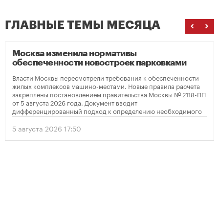
ГЛАВНЫЕ ТЕМЫ МЕСЯЦА
Москва изменила нормативы
обеспеченности новостроек парковками
Власти Москвы пересмотрели требования к обеспеченности
жилых комплексов машино-местами. Новые правила расчета
закреплены постановлением правительства Москвы № 2118-ПП
от 5 августа 2026 года. Документ вводит
дифференцированный подход к определению необходимого
количества парковок в зависимости от площади квартир и
устанавливает переходный период для уже согласованных
5 августа 2026 17:50
проектов.