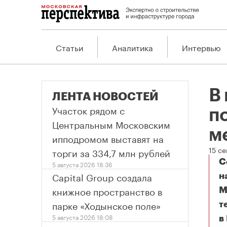
Статьи
Аналитика
Интервью
В
ЛЕНТА НОВОСТЕЙ
Участок рядом с
п
Центральным Московским
м
ипподромом выставят на
15 се
торги за 334,7 млн рублей
С
5 августа 2026 18:36
Capital Group создала
н
книжное пространство в
М
парке «Ходынское поле»
т
5 августа 2026 18:08
в