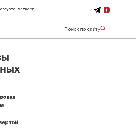
 августа, четверг
Поиск по сайту
вы
тных
вская
ом
твертой