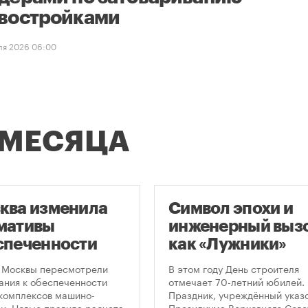
востройками
ля 2026 06:00
 МЕСЯЦА
ква изменила
Символ эпохи и
мативы
инженерный вызо
спеченности
как «Лужники»
остроек
стали символом
 Москвы пересмотрели
В этом году День строителя
ковками
Дня строителя
ания к обеспеченности
отмечает 70-летний юбилей.
комплексов машино-
Праздник, учреждённый указ
и. Новые правила расчета
Президиума Верховного Сове