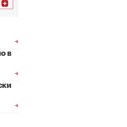
о в
ски