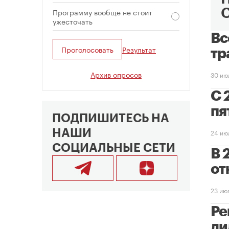
Программу вообще не стоит
ужесточать
Вс
Проголосовать
Результат
тр
Архив опросов
30 ию
С 
пя
ПОДПИШИТЕСЬ НА
НАШИ
24 ию
СОЦИАЛЬНЫЕ СЕТИ
В 
от
23 ию
Ре
ли