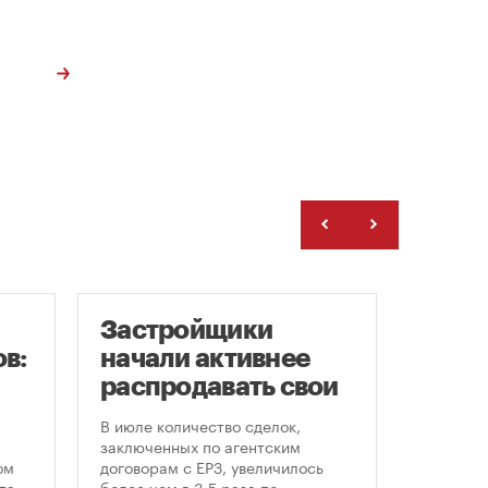
Застройщики
Рейт
в:
начали активнее
Моск
распродавать свои
цен 
земельные участки
ново
В июле количество сделок,
Самая б
«све
заключенных по агентским
стоимос
ом
договорам с ЕРЗ, увеличилось
и втори
та
более чем в 3,5 раза по
наблюда