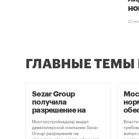
но
22 ию
ГЛАВНЫЕ ТЕМЫ
е
Sezar Group
Мос
получила
нор
разрешение на
обе
ти
строительство
нов
 на
Мосгосстройнадзор выдал
Власти
небоскреба в
пар
рядом
девелоперской компании Sezar
требов
-
Group разрешение на
жилых 
«Москва-Сити»
строительство нового офисного
местам