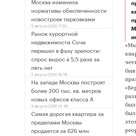
Москва изменила
п
нормативы обеспеченности
к
новостроек парковками
п
5 августа 2026 17:50
М
Рынок курортной
и
недвижимости Сочи
«Мы
перешел в фазу зрелости:
ква
спрос вырос в 5,5 раза за
чет
пять лет
быв
5 августа 2026 16:19
пра
На западе Москвы построят
«Бе
более 200 тыс. кв. метров
раз
новых офисов класса А
был
5 августа 2026 14:48
Самая дорогая квартира за
был
пределами Москвы
это
продается за 626 млн
рео