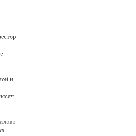
вестор
 с
ной и
тысяч
илово
ов