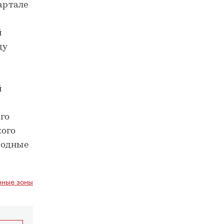
артале
й
ду
й
го
кого
родные
ные зоны