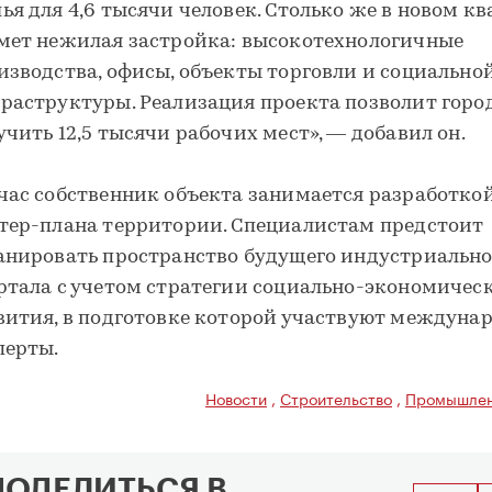
ья для 4,6 тысячи человек. Столько же в новом кв
мет нежилая застройка: высокотехнологичные
изводства, офисы, объекты торговли и социально
раструктуры. Реализация проекта позволит горо
учить 12,5 тысячи рабочих мест», — добавил он.
час собственник объекта занимается разработко
тер-плана территории. Специалистам предстоит
анировать пространство будущего индустриально
ртала с учетом стратегии социально-экономичес
вития, в подготовке которой участвуют междуна
перты.
Новости
,
Строительство
,
Промышлен
ПОДЕЛИТЬСЯ В