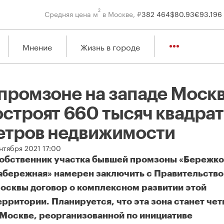
2
Средняя цена м
в Москве, ₽
382 464
$
80.93
€
93.19
6
Мнение
Жизнь в городе
 промзоне на западе Моск
остроят 660 тысяч квадра
етров недвижимости
нтября 2021 17:00
обственник участка бывшей промзоны «Бережко
абережная» намерен заключить с Правительств
осквы договор о комплексном развитии этой
ерритории. Планируется, что эта зона станет че
 Москве, реорганизованной по инициативе