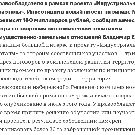
равообладателя в рамках проекта «Индустриаль
варталы». Инвестиции в новый проект на западе
ревысят 150 миллиардов рублей, сообщил замес
эра по вопросам экономической политики и
мущественно-земельных отношений Владимир 
 видим большой интерес к проекту «Индустриал
рталы» со стороны собственников участков — три
ырех договоров о комплексном развитии террит
ших промзон по проекту заключены по инициати
вообладателей, на очереди — территория
режковской набережной». Решение о комплексно
витии бывшей промзоны «Бережковская набереж
о опубликовано в июле этого года. У правооблада
о время принять решение об участии или неучаст
м проекте, в результате собственник намерен
рганизовать более 26 га заброшенной промышлен