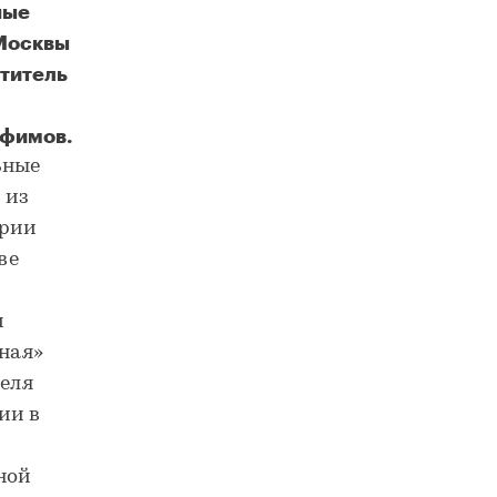
ные
 Москвы
титель
Ефимов.
В промзоне на западе Москвы построят 660 тысяч квадратных метров недвижимости
ьные
 из
ории
ве
м
ная»
теля
ии в
ной