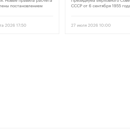
лены постановлением
СССР от 6 сентября 1955 года
ельства Москвы № 2118-ПП
впервые отметили 12 августа
густа 2026 года. Документ
1956 года. И главным подарк
 дифференцированный
городу к первому Дню строит
та 2026 17:50
27 июля 2026 10:00
 к определению
стало открытие Большой
димого количества
спортивной арены «Лужники»
ок в зависимости от
тех пор эти две даты —
и квартир и
профессиональный праздник
вливает переходный
легендарный стадион —
 для уже согласованных
неразрывно связаны в истор
ов.
столицы.