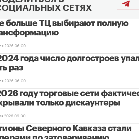
СОЦИАЛЬНЫХ СЕТЯХ
е больше ТЦ выбирают полную
ансформацию
ля 2026 06:00
2024 года число долгостроев упал
ть раз
ля 2026 06:00
2026 году торговые сети фактиче
крывали только дискаунтеры
ля 2026 06:00
гионы Северного Кавказа стали
дерами по затовариванию