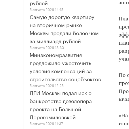
рублей
зон
5 августа 2026 14:15
Самую дорогую квартиру
Пла
на вторичном рынке
пре
Москвы продали более чем
эфф
за миллиард рублей
пла
5 августа 2026 13:30
раз
Минэкономразвития
уча
предложило ужесточить
условия компенсаций за
По 
строительство соцобъектов
про
5 августа 2026 12:25
ДГИ Москвы подал иск о
Про
банкротстве девелопера
ква
проекта на Большой
Дорогомиловской
«На
5 августа 2026 11:37
инв