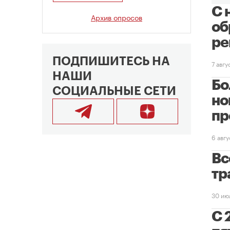
С 
Архив опросов
об
ре
ПОДПИШИТЕСЬ НА
7 авг
НАШИ
Бо
СОЦИАЛЬНЫЕ СЕТИ
но
пр
6 авг
Вс
тр
30 ию
С 