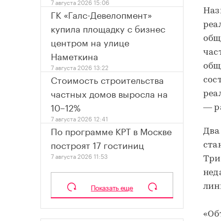
7 августа 2026 15:06
Наз
ГК «Галс-Девелопмент»
реа
купила площадку с бизнес
общ
центром на улице
час
Наметкина
общ
7 августа 2026 13:22
Стоимость строительства
сос
частных домов выросла на
реа
10–12%
— р
7 августа 2026 12:41
По программе КРТ в Москве
Два
построят 17 гостиниц
ста
7 августа 2026 11:53
Три
нед
Показать еще
лин
«Об