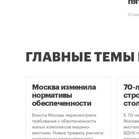
пя
24 ию
ГЛАВНЫЕ ТЕМЫ
Москва изменила
70-
нормативы
стро
оют
обеспеченности
сто
новостроек
кру
це
Власти Москвы пересмотрели
К 70-л
парковками
про
утах
требования к обеспеченности
Москве
.
жилых комплексов машино-
инсталл
пра
местами. Новые правила расчета
ВДНХ п
закреплены постановлением
праздн