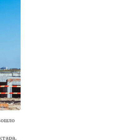
вошло
ктара.