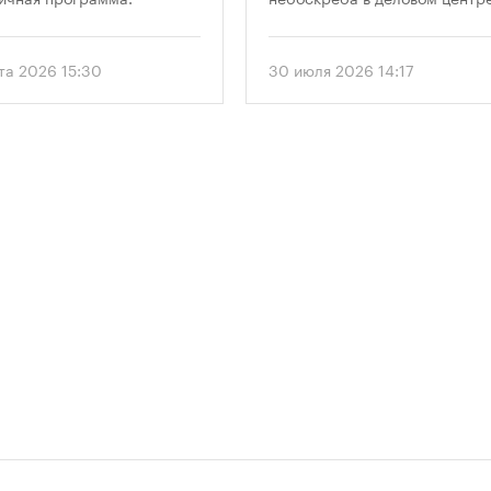
«Москва-Сити». Проект
предусматривает возведение
этажного здания высотой 250
ста 2026 15:30
30 июля 2026 14:17
метров.