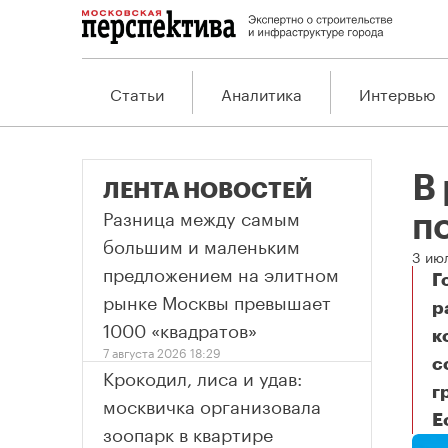
Статьи
Аналитика
Интервью
В
ЛЕНТА НОВОСТЕЙ
Разница между самым
п
большим и маленьким
3 ию
предложением на элитном
Г
рынке Москвы превышает
р
1000 «квадратов»
к
7 августа 2026 18:29
с
Крокодил, лиса и удав:
г
москвичка организовала
Е
В 
зоопарк в квартире