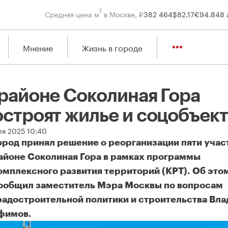
2
Средняя цена м
в Москве, ₽
382 464
$
82.17
€
94.84
8 
Мнение
Жизнь в городе
 районе Соколиная Гора
остроят жилье и соцобъек
ля 2025 10:40
ород принял решение о реорганизации пяти учас
айоне Соколиная Гора в рамках программы
омплексного развития территорий (КРТ). Об это
ообщил заместитель Мэра Москвы по вопросам
радостроительной политики и строительства Вл
фимов.
районе Соколиная Гора построят жилье и соцобъекты