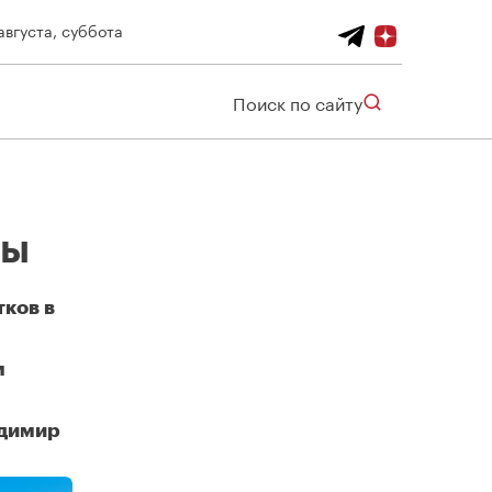
августа, суббота
Поиск по сайту
ты
тков в
м
адимир