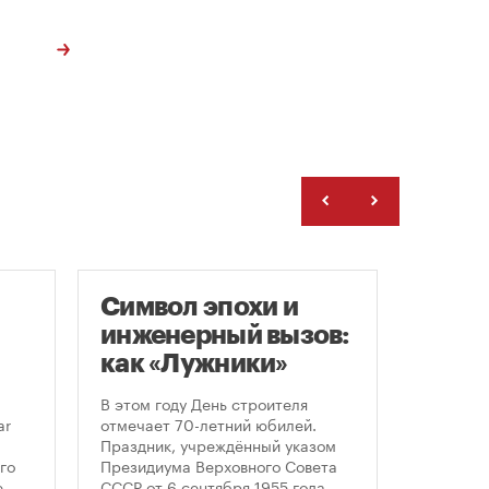
Символ эпохи и
Моск
инженерный вызов:
подд
как «Лужники»
возв
стали символом
леге
В этом году День строителя
Большин
Дня строителя
скул
ar
отмечает 70-летний юбилей.
высказал
Праздник, учреждённый указом
историч
«бал
го
Президиума Верховного Совета
девушки,
Твер
е
СССР от 6 сентября 1955 года,
украшал