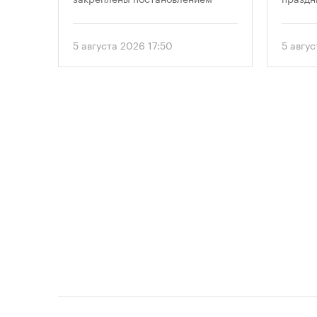
правительства Москвы № 2118-ПП
от 5 августа 2026 года. Документ
вводит дифференцированный
5 августа 2026 17:50
5 авгу
подход к определению
необходимого количества
парковок в зависимости от
площади квартир и
устанавливает переходный
период для уже согласованных
проектов.