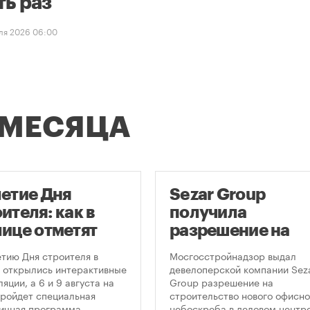
ть раз
ля 2026 06:00
 МЕСЯЦА
летие Дня
Sezar Group
ителя: как в
получила
лице отметят
разрешение на
глую дату
строительство
етию Дня строителя в
Мосгосстройнадзор выдал
фессионального
небоскреба в
 открылись интерактивные
девелоперской компании Sez
яции, а 6 и 9 августа на
Group разрешение на
здника
«Москва-Сити»
ройдет специальная
строительство нового офисно
ичная программа.
небоскреба в деловом центр