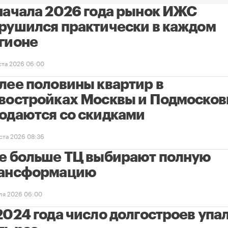
начала 2026 года рынок ИЖС
рушился практически в каждом
гионе
уста 2026 06:00
лее половины квартир в
востройках Москвы и Подмосков
одаются со скидками
уста 2026 08:36
е больше ТЦ выбирают полную
ансформацию
ля 2026 06:00
2024 года число долгостроев упал