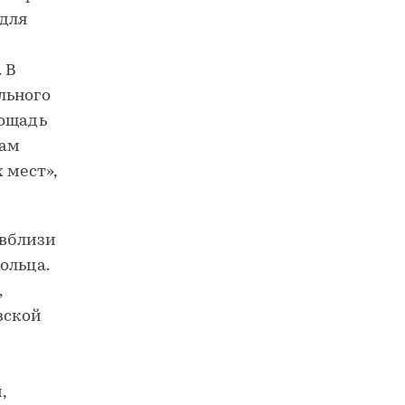
для
 В
льного
лощадь
гам
 мест»,
 вблизи
ольца.
,
вской
,