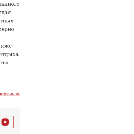
данного
бщая
атных
мерно
акже
 отдыха
тва
ные зоны