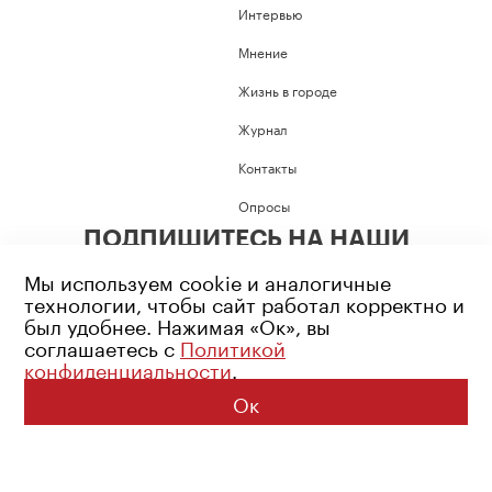
Интервью
Мнение
Жизнь в городе
Журнал
Контакты
Опросы
ПОДПИШИТЕСЬ НА НАШИ
СОЦИАЛЬНЫЕ СЕТИ
Мы используем cookie и аналогичные
технологии, чтобы сайт работал корректно и
был удобнее. Нажимая «Ок», вы
соглашаетесь с
Политикой
конфиденциальности
.
Возрастное ограничение: 16+
Политика конфиденциальности
Ок
© 2026 Все права защищены