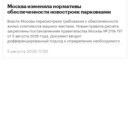
Москва изменила нормативы
обеспеченности новостроек парковками
Власти Москвы пересмотрели требования к обеспеченности
жилых комплексов машино-местами. Новые правила расчета
закреплены постановлением правительства Москвы № 2118-ПП
от 5 августа 2026 года. Документ вводит
дифференцированный подход к определению необходимого
количества парковок в зависимости от площади квартир и
устанавливает переходный период для уже согласованных
5 августа 2026 17:50
проектов.