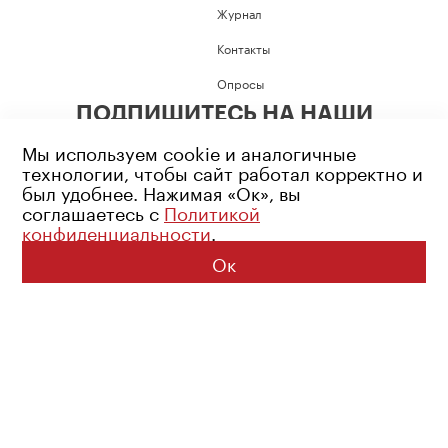
Журнал
Контакты
Опросы
ПОДПИШИТЕСЬ НА НАШИ
СОЦИАЛЬНЫЕ СЕТИ
Мы используем cookie и аналогичные
технологии, чтобы сайт работал корректно и
был удобнее. Нажимая «Ок», вы
соглашаетесь с
Политикой
конфиденциальности
.
Возрастное ограничение: 16+
Политика конфиденциальности
Ок
© 2026 Все права защищены