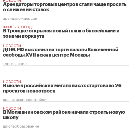
Арендаторы торговых центров стали чаще просить
о снижении ставок
аренда
коммерция
ЖИЗНЬ В ГОРОДЕ
В Троицке открылся новый пляж с бассейнами и
зонами воркаута
НОВОСТИ
ДОМ.РФ выставил на торги палаты Кожевенной
слободы XVII века в центре Москвы
торги
здание
НОВОСТИ
В июле в российских мегаполисах стартовало 26
проектов новостроек
аналитика
новостройки
НОВОСТИ
В Молжаниновском районе начали строить новую
школу
школа
образование