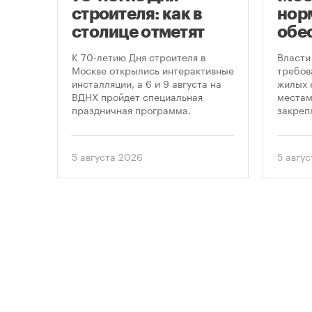
строителя: как в
нор
оют
столице отметят
обе
круглую дату
нов
це
К 70-летию Дня строителя в
Власти
профессионального
пар
утах
Москве открылись интерактивные
требов
.
инсталляции, а 6 и 9 августа на
жилых 
праздника
ВДНХ пройдет специальная
местам
праздничная программа.
закреп
правит
от 5 ав
вводит
5 августа 2026
5 авгу
подход
необхо
парков
площад
устана
период
проект