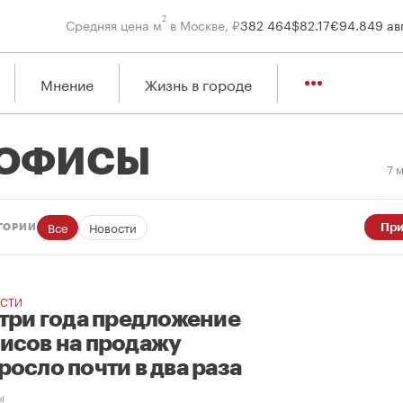
2
Средняя цена м
в Москве, ₽
382 464
$
82.17
€
94.84
9 ав
Мнение
Жизнь в городе
ОФИСЫ
7 
Все
Новости
При
ГОРИИ
СТИ
 три года предложение
исов на продажу
росло почти в два раза
ы