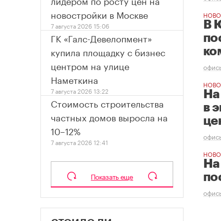
лидером по росту цен на
новостройки в Москве
НОВО
В 
7 августа 2026 15:06
ГК «Галс-Девелопмент»
по
купила площадку с бизнес
ко
центром на улице
офис
Наметкина
НОВО
7 августа 2026 13:22
На
Стоимость строительства
в 
частных домов выросла на
це
10–12%
офис
7 августа 2026 12:41
НОВО
На
Показать еще
по
офис