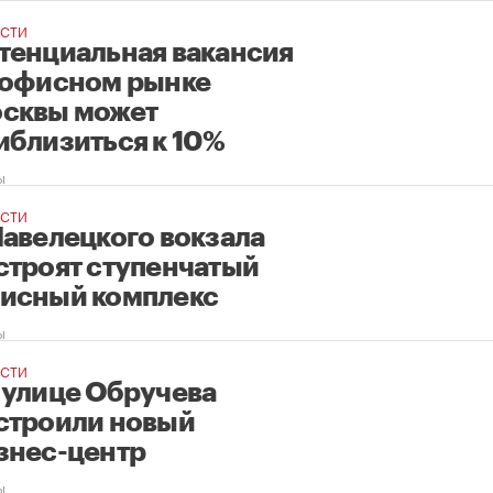
СТИ
тенциальная вакансия
 офисном рынке
сквы может
иблизиться к 10%
ы
СТИ
Павелецкого вокзала
строят ступенчатый
исный комплекс
ы
СТИ
 улице Обручева
строили новый
знес-центр
ы