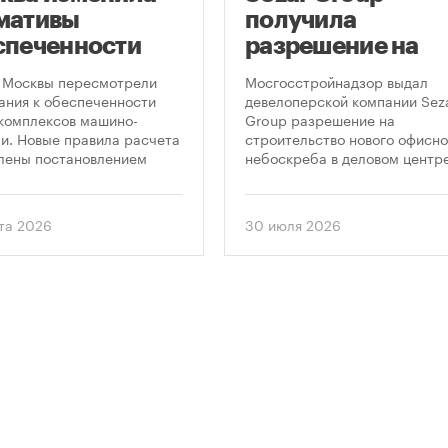
мативы
получила
спеченности
разрешение на
остроек
строительство
 Москвы пересмотрели
Мосгосстройнадзор выдал
ковками
небоскреба в
ания к обеспеченности
девелоперской компании Sez
комплексов машино-
Group разрешение на
«Москва-Сити»
и. Новые правила расчета
строительство нового офисно
лены постановлением
небоскреба в деловом центр
ельства Москвы № 2118-ПП
«Москва-Сити». Проект
густа 2026 года. Документ
предусматривает возведение
 дифференцированный
этажного здания высотой 250
ста 2026
30 июля 2026
 к определению
метров.
димого количества
ок в зависимости от
и квартир и
вливает переходный
 для уже согласованных
ов.