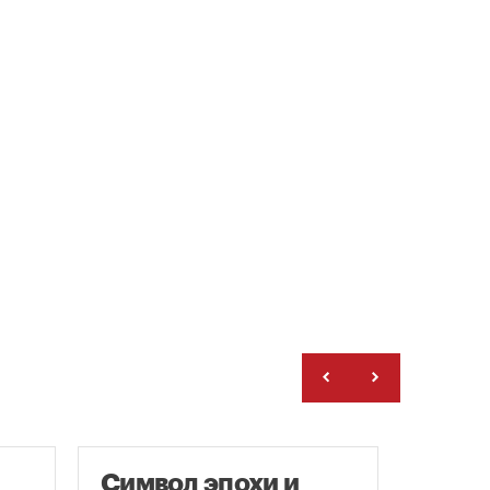
Символ эпохи и
Моск