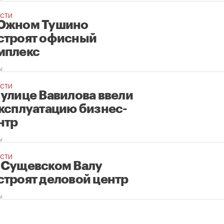
СТИ
Южном Тушино
строят офисный
мплекс
ы
СТИ
 улице Вавилова ввели
эксплуатацию бизнес-
нтр
ы
СТИ
 Сущевском Валу
строят деловой центр
ы