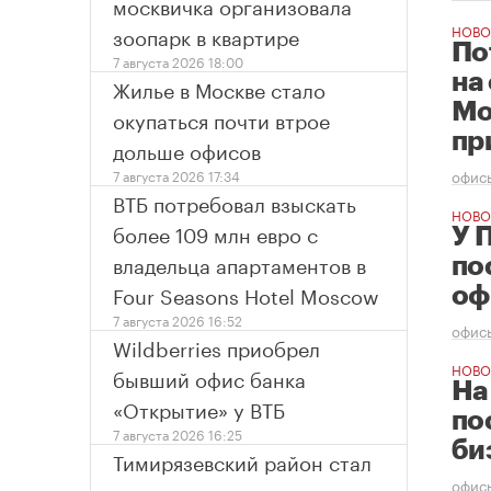
москвичка организовала
зоопарк в квартире
НОВО
По
7 августа 2026 18:00
на
Жилье в Москве стало
Мо
окупаться почти втрое
пр
дольше офисов
7 августа 2026 17:34
офис
ВТБ потребовал взыскать
НОВО
более 109 млн евро с
У 
владельца апартаментов в
по
Four Seasons Hotel Moscow
оф
7 августа 2026 16:52
офис
Wildberries приобрел
НОВО
бывший офис банка
На
«Открытие» у ВТБ
по
7 августа 2026 16:25
би
Тимирязевский район стал
офис