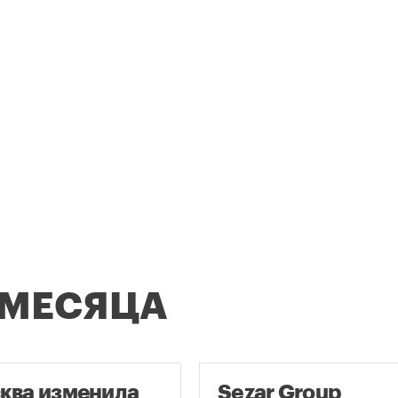
 МЕСЯЦА
ква изменила
Sezar Group