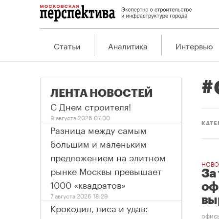
Статьи
Аналитика
Интервью
#
ЛЕНТА НОВОСТЕЙ
С Днем строителя!
9 августа 2026 07:00
КАТЕ
Разница между самым
большим и маленьким
предложением на элитном
НОВО
рынке Москвы превышает
За
1000 «квадратов»
оф
7 августа 2026 18:29
вы
Крокодил, лиса и удав:
офис