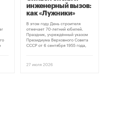
инженерный вызов:
подд
как «Лужники»
возв
стали символом
леге
В этом году День строителя
Большин
Дня строителя
скул
ar
отмечает 70-летний юбилей.
высказал
Праздник, учреждённый указом
историч
«бал
го
Президиума Верховного Совета
девушки,
Твер
е
СССР от 6 сентября 1955 года,
украшал
впервые отметили 12 августа
Тверской
 52-
1956 года. И главным подарком
голосова
городу к первому Дню строителя
«Активн
27 июля 2026
6 август
стало открытие Большой
поддерж
спортивной арены «Лужники». С
сообщил
тех пор эти две даты —
профессиональный праздник и
легендарный стадион —
неразрывно связаны в истории
столицы.