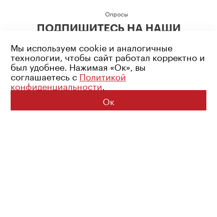
Опросы
ПОДПИШИТЕСЬ НА НАШИ
СОЦИАЛЬНЫЕ СЕТИ
Мы используем cookie и аналогичные
технологии, чтобы сайт работал корректно и
был удобнее. Нажимая «Ок», вы
соглашаетесь с
Политикой
конфиденциальности
.
Возрастное ограничение: 16+
Политика конфиденциальности
Ок
© 2026 Все права защищены