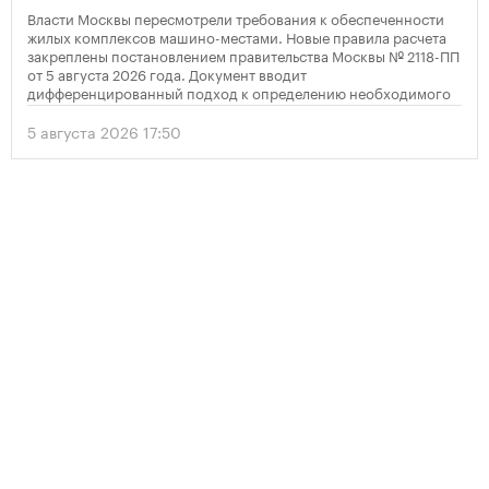
Власти Москвы пересмотрели требования к обеспеченности
жилых комплексов машино-местами. Новые правила расчета
закреплены постановлением правительства Москвы № 2118-ПП
от 5 августа 2026 года. Документ вводит
дифференцированный подход к определению необходимого
количества парковок в зависимости от площади квартир и
устанавливает переходный период для уже согласованных
5 августа 2026 17:50
проектов.