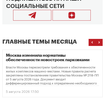
СОЦИАЛЬНЫЕ СЕТИ
ГЛАВНЫЕ ТЕМЫ МЕСЯЦА
Москва изменила нормативы
обеспеченности новостроек парковками
Власти Москвы пересмотрели требования к обеспеченности
жилых комплексов машино-местами. Новые правила расчета
закреплены постановлением правительства Москвы № 2118-ПП
от 5 августа 2026 года. Документ вводит
дифференцированный подход к определению необходимого
количества парковок в зависимости от площади квартир и
устанавливает переходный период для уже согласованных
5 августа 2026 17:50
проектов.