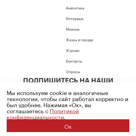
Аналитика
Интервью
Мнение
Жизнь в городе
Журнал
Контакты
Опросы
ПОДПИШИТЕСЬ НА НАШИ
СОЦИАЛЬНЫЕ СЕТИ
Мы используем cookie и аналогичные
технологии, чтобы сайт работал корректно и
был удобнее. Нажимая «Ок», вы
соглашаетесь с
Политикой
конфиденциальности
.
Возрастное ограничение: 16+
Политика конфиденциальности
Ок
© 2026 Все права защищены