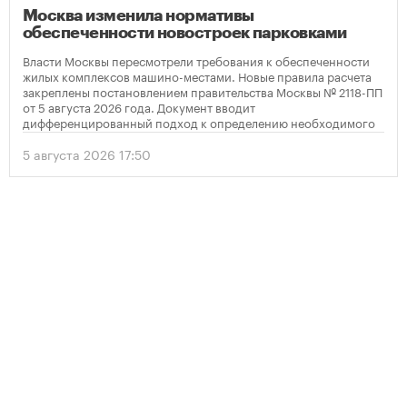
Москва изменила нормативы
обеспеченности новостроек парковками
Власти Москвы пересмотрели требования к обеспеченности
жилых комплексов машино-местами. Новые правила расчета
закреплены постановлением правительства Москвы № 2118-ПП
от 5 августа 2026 года. Документ вводит
дифференцированный подход к определению необходимого
количества парковок в зависимости от площади квартир и
устанавливает переходный период для уже согласованных
5 августа 2026 17:50
проектов.