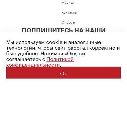
Журнал
Контакты
Опросы
ПОДПИШИТЕСЬ НА НАШИ
СОЦИАЛЬНЫЕ СЕТИ
Мы используем cookie и аналогичные
технологии, чтобы сайт работал корректно и
был удобнее. Нажимая «Ок», вы
соглашаетесь с
Политикой
конфиденциальности
.
Возрастное ограничение: 16+
Политика конфиденциальности
Ок
© 2026 Все права защищены