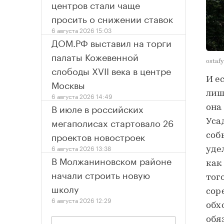
центров стали чаще
просить о снижении ставок
6 августа 2026 15:03
ДОМ.РФ выставил на торги
палаты Кожевенной
ostaf
слободы XVII века в центре
И е
Москвы
лиш
6 августа 2026 14:49
В июле в российских
она
мегаполисах стартовало 26
Уса
проектов новостроек
соб
6 августа 2026 13:38
уде
В Молжаниновском районе
как
начали строить новую
тог
школу
сор
6 августа 2026 12:29
обх
обя