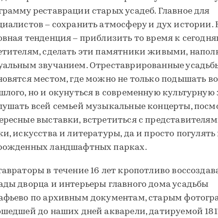
грамму реставрации старых усадеб. Главное для
циалистов – сохранить атмосферу и дух истории. 
овная тенденция – приблизить то время к сегодн
етителям, сделать эти памятники живыми, напол
уальным звучанием. Отреставрированные усадьб
новятся местом, где можно не только подышать в
шлого, но и окунуться в современную культурную
лушать всей семьей музыкальные концерты, посм
ересные выставки, встретиться с представителя
ки, искусства и литературы, да и просто погулять 
рожденных ландшафтных парках.
тавраторы в течение 16 лет кропотливо воссоздав
ады дворца и интерьеры главного дома усадьбы
афьево по архивным документам, старым фотог
ошедшей до наших дней акварели, датируемой 181