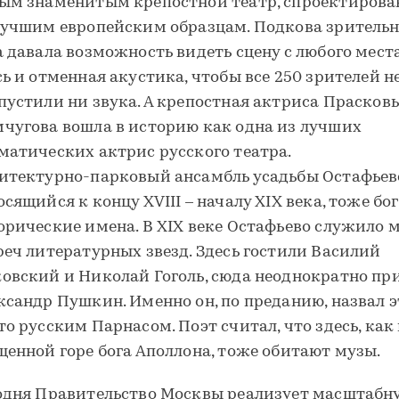
ым знаменитым крепостной театр, спроектиров
лучшим европейским образцам. Подкова зрительн
а давала возможность видеть сцену с любого места
сь и отменная акустика, чтобы все 250 зрителей н
пустили ни звука. А крепостная актриса Прасков
чугова вошла в историю как одна из лучших
матических актрис русского театра.
итектурно-парковый ансамбль усадьбы Остафьев
осящийся к концу XVIII – началу XIX века, тоже бог
орические имена. В XIX веке Остафьево служило 
реч литературных звезд. Здесь гостили Василий
овский и Николай Гоголь, сюда неоднократно пр
ксандр Пушкин. Именно он, по преданию, назвал э
то русским Парнасом. Поэт считал, что здесь, как 
щенной горе бога Аполлона, тоже обитают музы.
одня Правительство Москвы реализует масштабн