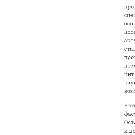
про
спе
осн
пос
акт
ста
про
пос
инт
нау
воз
Рес
фас
Ост
и д