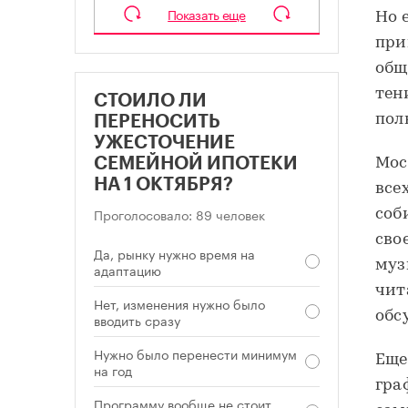
Показать еще
Но 
при
общ
тен
СТОИЛО ЛИ
пол
ПЕРЕНОСИТЬ
УЖЕСТОЧЕНИЕ
СЕМЕЙНОЙ ИПОТЕКИ
Мос
НА 1 ОКТЯБРЯ?
все
Проголосовало: 89 человек
соб
сво
Да, рынку нужно время на
муз
адаптацию
чит
Нет, изменения нужно было
обс
вводить сразу
Нужно было перенести минимум
Еще
на год
гра
Программу вообще не стоит