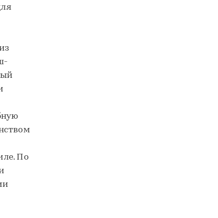
для
из
ш-
ный
и
бную
анством
ле. По
и
ии