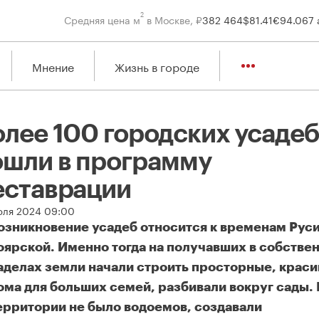
2
Средняя цена м
в Москве, ₽
382 464
$
81.41
€
94.06
7 
Мнение
Жизнь в городе
олее 100 городских усадеб
ошли в программу
еставрации
юля 2024 09:00
озникновение усадеб относится к временам Рус
оярской. Именно тогда на получавших в собстве
аделах земли начали строить просторные, крас
ома для больших семей, разбивали вокруг сады. 
ерритории не было водоемов, создавали