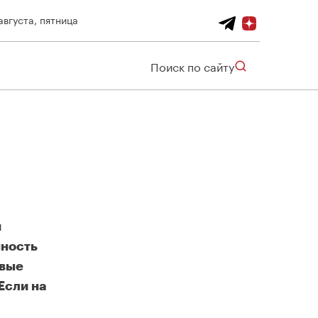
августа, пятница
Поиск по сайту
и
нность
ивые
Если на