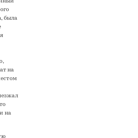
анный
ого
, была
е
ья
о,
ат на
местом
иезжал
то
и на
ую