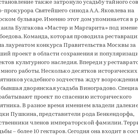
становление также затронуло усадьбу тайного со
р-прокурора Святейшего синода А.А. Яковлева на
рском бульваре. Именно этот дом упоминается в 
аила Булгакова «Мастер и Маргарита» под имен
боедова. Команда, которая проводила реставраци
ла лауреатом конкурса Правительства Москвы за
ший проект в области сохранения и популяризац
ектов культурного наследия. Впереди у реставрат
 много работы. Несколько десятков исторических
ятников усадебного зодчества ждут возрождения
 бывшая дворянская усадьба Виноградово. Специ
рабатывают проект по спасению исторического
ятника. В разное время имением владели далеки
дки Пушкина, представители рода Бенкендорфа,
ственники членов императорской фамилии. Терр
дьбы – более 10 гектаров. Сегодня она входит в сос