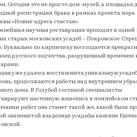
ом. Сегодня это не просто дом-музей, а площадка 
здной регистрации брака в рамках проекта мэра
квы «Новые адреса счастья».
жнейшая научная реставрация проходит в одной 
ых старых московских усадеб – Покровское-Стре
о. Буквально по кирпичику воссоздается прекрас
азец русского зодчества, разрушенный временем 
арами.
одня уже удалось восстановить уникальную усаде
ковь, продолжаются работы над внутренним убр
вного дома. В Голубой гостиной специалисты
таврируют настенную живопись в помпейском сти
нчании работ она станет такой же, какой была пр
ой знаменитой владелице усадьбы княгине Евген
овской.