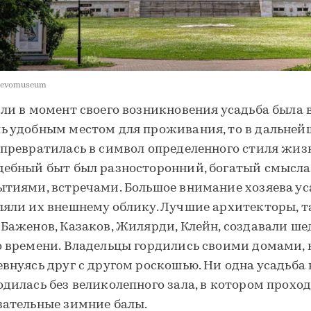
yevomuseum
сли в момент своего возникновения усадьба была 
ь удобным местом для проживания, то в дальне
 превратилась в символ определенного стиля жиз
дебный быт был разносторонний, богатый смысла
ытиями, встречами. Большое внимание хозяева ус
ляли их внешнему облику. Лучшие архитекторы, т
 Баженов, Казаков, Жилярди, Клейн, создавали ш
о времени. Владельцы гордились своими домами, 
евнуясь друг с другом роскошью. Ни одна усадьба 
одилась без великолепного зала, в котором прохо
зательные зимние балы.