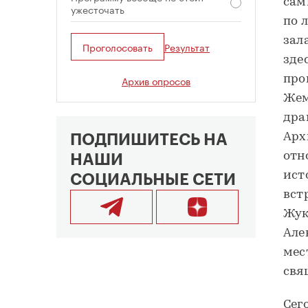
сам
ужесточать
по 
зал
Проголосовать
Результат
зде
Архив опросов
про
Жем
дра
Арх
ПОДПИШИТЕСЬ НА
отн
НАШИ
ист
СОЦИАЛЬНЫЕ СЕТИ
вст
Жук
Але
мес
свя
Сег