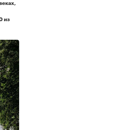
веках,
0 из