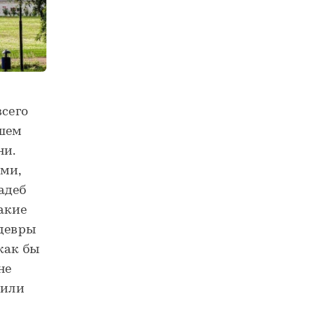
всего
йшем
ни.
ми,
адеб
акие
едевры
как бы
не
дили