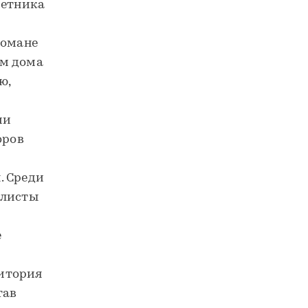
ветника
романе
ем дома
ю,
ии
оров
. Среди
алисты
е
итория
тав