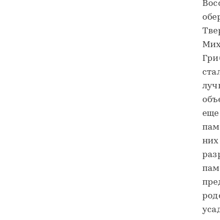
Вос
обе
Тве
Мих
Гри
ста
луч
объ
еще
пам
них
раз
пам
пре
род
уса