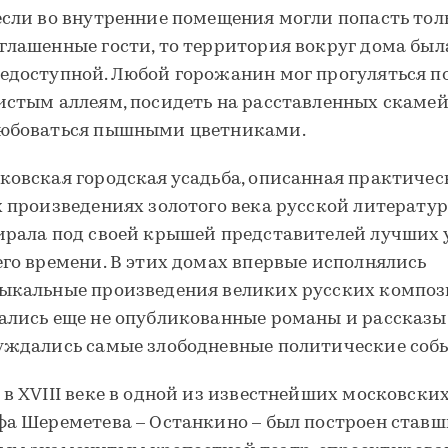
если во внутренние помещения могли попасть тол
глашенные гости, то территория вокруг дома был
едоступной. Любой горожанин мог прогуляться п
истым аллеям, посидеть на расставленных скамей
юбоваться пышными цветниками.
ковская городская усадьба, описанная практичес
х произведениях золотого века русской литератур
ирала под своей крышей представителей лучших 
его времени. В этих домах впервые исполнялись
ыкальные произведения великих русских композ
ались еще не опубликованные романы и рассказы
уждались самые злободневные политические соб
 в XVIII веке в одной из известнейших московских
фа Шереметева – Останкино – был построен став