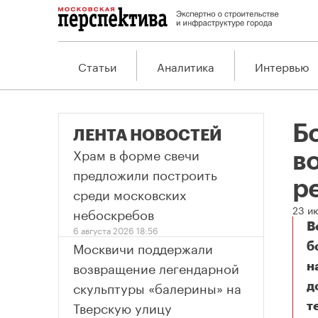
Статьи
Аналитика
Интервью
Б
ЛЕНТА НОВОСТЕЙ
Храм в форме свечи
в
предложили построить
р
среди московских
23 и
небоскребов
В
6 августа 2026 18:56
Москвичи поддержали
б
возвращение легендарной
н
скульптуры «балерины» на
д
Тверскую улицу
т