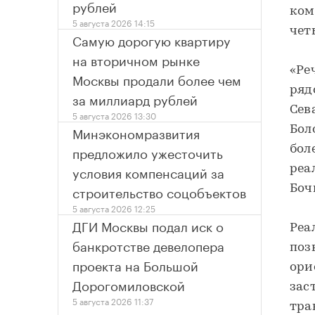
рублей
ком
5 августа 2026 14:15
чет
Самую дорогую квартиру
на вторичном рынке
«Ре
Москвы продали более чем
ряд
за миллиард рублей
Сев
5 августа 2026 13:30
Минэкономразвития
Бол
предложило ужесточить
бол
условия компенсаций за
реа
строительство соцобъектов
Боч
5 августа 2026 12:25
ДГИ Москвы подал иск о
Реа
банкротстве девелопера
поз
проекта на Большой
ори
Дорогомиловской
зас
5 августа 2026 11:37
тра