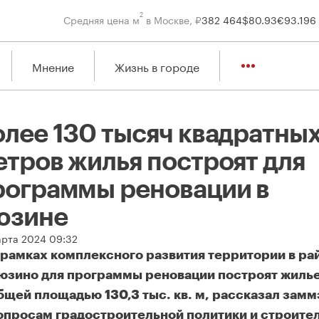
2
Средняя цена м
в Москве, ₽
382 464
$
80.93
€
93.19
6
Мнение
Жизнь в городе
олее 130 тысяч квадратны
етров жилья построят для
рограммы реновации в
юзине
арта 2024 09:32
 рамках комплексного развития территории в ра
юзино для программы реновации построят жиль
бщей площадью 130,3 тыс. кв. м, рассказал замм
опросам градостроительной политики и строите