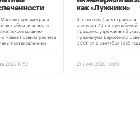
спеченности
как «Лужники»
остроек
стали символом
 Москвы пересмотрели
В этом году День строителя
ковками
Дня строителя
ания к обеспеченности
отмечает 70-летний юбилей.
комплексов машино-
Праздник, учреждённый указ
и. Новые правила расчета
Президиума Верховного Сове
лены постановлением
СССР от 6 сентября 1955 года
ельства Москвы № 2118-ПП
впервые отметили 12 августа
густа 2026 года. Документ
1956 года. И главным подарк
 дифференцированный
городу к первому Дню строит
та 2026 17:50
27 июля 2026 10:00
 к определению
стало открытие Большой
димого количества
спортивной арены «Лужники»
ок в зависимости от
тех пор эти две даты —
и квартир и
профессиональный праздник
вливает переходный
легендарный стадион —
 для уже согласованных
неразрывно связаны в истор
ов.
столицы.