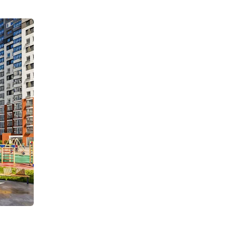
Более 130 тысяч квадратных метров жилья построят для программы реновации в Зюзине