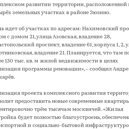
плексном развитии территории, расположенной 
ырёх земельных участках в районе Зюзино.
чь идет об участках по адресам: Нахимовский про
ом с домом 21, улица Азовская, владение 28,
астопольский проспект, владение 61, корпуса 1, 2, 
отниковская, владение 21. Планируется, что там п
ее 130 тыс. кв. м жилой недвижимости в целях
лизации программы реновации», – сообщил Андр
карёв.
лизация проекта комплексного развития террит
волит предоставить новые современные квартир
ентировочно трём тысячам москвичей. «Жилая
тройка будет полностью благоустроена, обеспечен
нспортной и социально-бытовой инфраструктурой