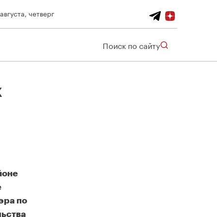
 августа, четверг
Поиск по сайту
х
йоне
е
эра по
льства