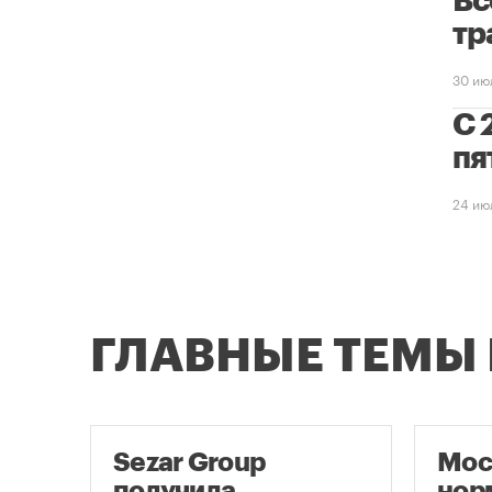
Вс
тр
30 ию
С 
пя
24 ию
ГЛАВНЫЕ ТЕМЫ
Sezar Group
Мос
ый
получила
нор