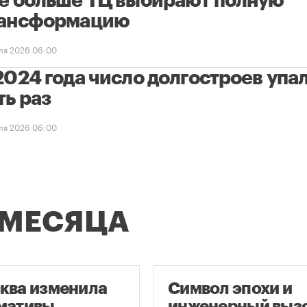
е больше ТЦ выбирают полную
ансформацию
ля 2026 06:00
2024 года число долгостроев упал
ть раз
ля 2026 06:00
 МЕСЯЦА
ква изменила
Символ эпохи и
мативы
инженерный вызо