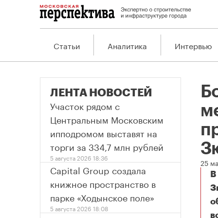
Статьи
Аналитика
Интервью
Б
ЛЕНТА НОВОСТЕЙ
Участок рядом с
м
Центральным Московским
п
ипподромом выставят на
торги за 334,7 млн рублей
З
5 августа 2026 18:36
25 м
Capital Group создала
В
книжное пространство в
З
парке «Ходынское поле»
о
5 августа 2026 18:08
в