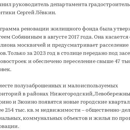
чнил руководитель департамента градостроител
итики Сергей Лёвкин.
грамма реновации жилищного фонда была утвер
геем Собяниным в августе 2017 года. Она касается
лиона москвичей и предусматривает расселение 
ов. Только за 2023 год в столице передано под зас
новостроек и обеспечено переселение свыше 47 ты
овек.
месте полузаброшенных и малоиспользуемых
риторий в районах Нижегородский, Левобережны
рино и Зюзино появятся новые городские квартал
ее 254 тыс. кв. м недвижимости – общественно-де
иальных, коммунальных объектов и жилья по пр
овации.