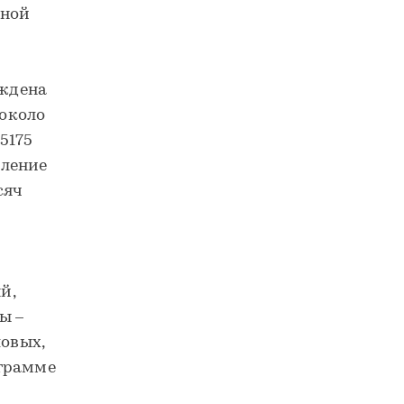
ьной
ждена
 около
5175
еление
сяч
й,
ы –
ловых,
ограмме