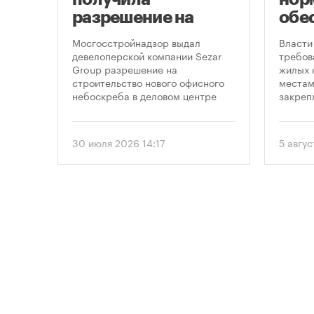
разрешение на
обе
строительство
нов
ов
Мосгосстройнадзор выдал
Власти
небоскреба в
пар
девелоперской компании Sezar
требов
Group разрешение на
жилых 
«Москва-Сити»
строительство нового офисного
местам
ых
небоскреба в деловом центре
закреп
одъем
«Москва-Сити». Проект
правит
предусматривает возведение 52-
от 5 ав
этажного здания высотой 250
вводит
30 июля 2026 14:17
5 авгус
метров.
подход
необхо
парков
площад
устана
период
проект