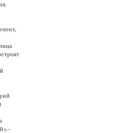
на
спект,
улица
остроят
ей
орий
ы
а
», –