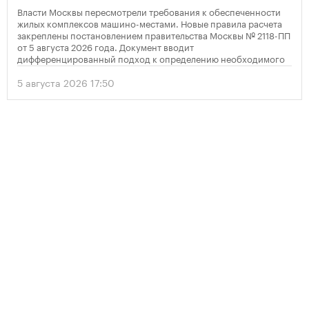
Власти Москвы пересмотрели требования к обеспеченности
жилых комплексов машино-местами. Новые правила расчета
закреплены постановлением правительства Москвы № 2118-ПП
от 5 августа 2026 года. Документ вводит
дифференцированный подход к определению необходимого
количества парковок в зависимости от площади квартир и
устанавливает переходный период для уже согласованных
5 августа 2026 17:50
проектов.