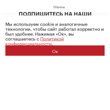
Опросы
ПОДПИШИТЕСЬ НА НАШИ
СОЦИАЛЬНЫЕ СЕТИ
Мы используем cookie и аналогичные
технологии, чтобы сайт работал корректно и
был удобнее. Нажимая «Ок», вы
соглашаетесь с
Политикой
конфиденциальности
.
Возрастное ограничение: 16+
Политика конфиденциальности
Ок
© 2026 Все права защищены