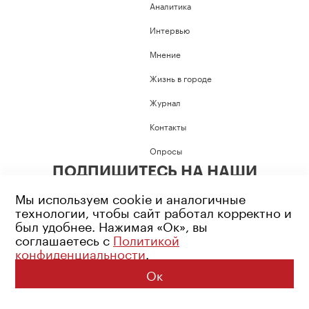
Аналитика
Интервью
Мнение
Жизнь в городе
Журнал
Контакты
Опросы
ПОДПИШИТЕСЬ НА НАШИ
СОЦИАЛЬНЫЕ СЕТИ
Мы используем cookie и аналогичные
технологии, чтобы сайт работал корректно и
был удобнее. Нажимая «Ок», вы
соглашаетесь с
Политикой
конфиденциальности
.
Возрастное ограничение: 16+
Политика конфиденциальности
Ок
© 2026 Все права защищены