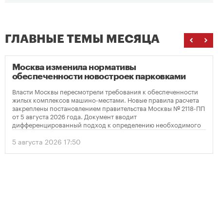
ГЛАВНЫЕ ТЕМЫ МЕСЯЦА
Москва изменила нормативы
обеспеченности новостроек парковками
Власти Москвы пересмотрели требования к обеспеченности
жилых комплексов машино-местами. Новые правила расчета
закреплены постановлением правительства Москвы № 2118-ПП
от 5 августа 2026 года. Документ вводит
дифференцированный подход к определению необходимого
количества парковок в зависимости от площади квартир и
устанавливает переходный период для уже согласованных
5 августа 2026 17:50
проектов.