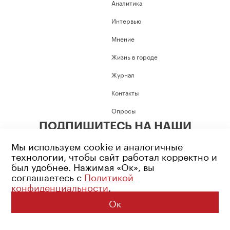
Аналитика
Интервью
Мнение
Жизнь в городе
Журнал
Контакты
Опросы
ПОДПИШИТЕСЬ НА НАШИ
СОЦИАЛЬНЫЕ СЕТИ
Мы используем cookie и аналогичные
технологии, чтобы сайт работал корректно и
был удобнее. Нажимая «Ок», вы
соглашаетесь с
Политикой
конфиденциальности
.
Возрастное ограничение: 16+
Политика конфиденциальности
Ок
© 2026 Все права защищены