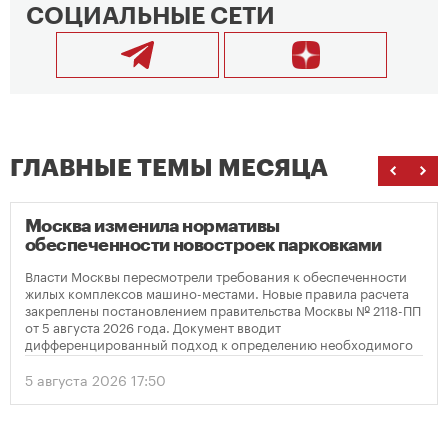
СОЦИАЛЬНЫЕ СЕТИ
ГЛАВНЫЕ ТЕМЫ МЕСЯЦА
Москва изменила нормативы
обеспеченности новостроек парковками
Власти Москвы пересмотрели требования к обеспеченности
жилых комплексов машино-местами. Новые правила расчета
закреплены постановлением правительства Москвы № 2118-ПП
от 5 августа 2026 года. Документ вводит
дифференцированный подход к определению необходимого
количества парковок в зависимости от площади квартир и
устанавливает переходный период для уже согласованных
5 августа 2026 17:50
проектов.