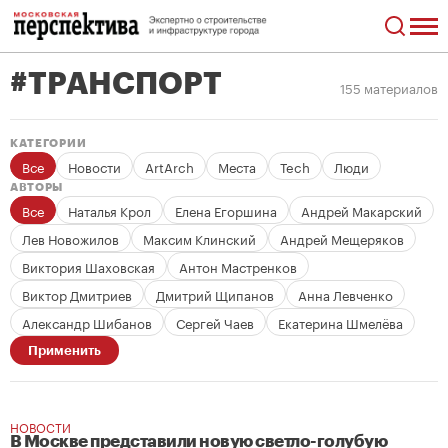
#ТРАНСПОРТ
155 материалов
КАТЕГОРИИ
Все
Новости
ArtArch
Места
Tech
Люди
АВТОРЫ
Все
Наталья Крол
Елена Егоршина
Андрей Макарский
Лев Новожилов
Максим Клинский
Андрей Мещеряков
Виктория Шаховская
Антон Мастренков
Виктор Дмитриев
Дмитрий Щипанов
Анна Левченко
Александр Шибанов
Сергей Чаев
Екатерина Шмелёва
Применить
НОВОСТИ
В Москве представили новую светло-голубую