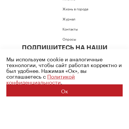
Жизнь в городе
Журнал
Контакты
Опросы
ПОДПИШИТЕСЬ НА НАШИ
СОЦИАЛЬНЫЕ СЕТИ
Мы используем cookie и аналогичные
технологии, чтобы сайт работал корректно и
был удобнее. Нажимая «Ок», вы
соглашаетесь с
Политикой
конфиденциальности
.
Возрастное ограничение: 16+
Политика конфиденциальности
Ок
© 2026 Все права защищены