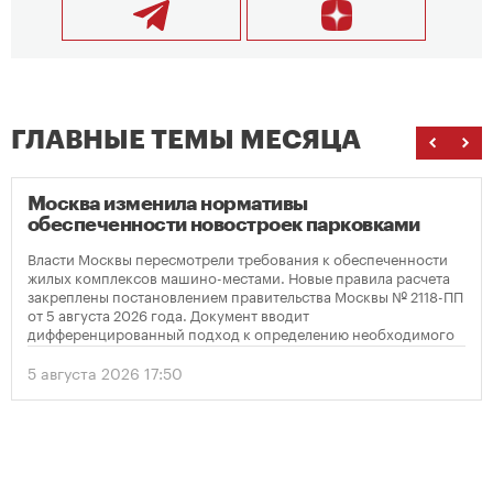
ГЛАВНЫЕ ТЕМЫ МЕСЯЦА
Москва изменила нормативы
обеспеченности новостроек парковками
Власти Москвы пересмотрели требования к обеспеченности
жилых комплексов машино-местами. Новые правила расчета
закреплены постановлением правительства Москвы № 2118-ПП
от 5 августа 2026 года. Документ вводит
дифференцированный подход к определению необходимого
количества парковок в зависимости от площади квартир и
устанавливает переходный период для уже согласованных
5 августа 2026 17:50
проектов.