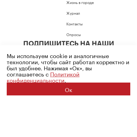
Жизнь в городе
Журнал
Контакты
Опросы
ПОДПИШИТЕСЬ НА НАШИ
СОЦИАЛЬНЫЕ СЕТИ
Мы используем cookie и аналогичные
технологии, чтобы сайт работал корректно и
был удобнее. Нажимая «Ок», вы
соглашаетесь с
Политикой
конфиденциальности
.
Возрастное ограничение: 16+
Политика конфиденциальности
Ок
© 2026 Все права защищены