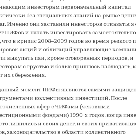
инающим инвесторам первоначальный капитал
ктически без специальных знаний на рынке ценн
аг. Именно они заставили инвесторов отказаться 
уг ПИФов и начать инвестировать самостоятельно.
, что в кризис 2008–2009 годов во время резкого 
ировок акций и облигаций управляющие компани
ли выкупать паи, кроме оговоренных периодов, и
есторам с грустью и болью пришлось наблюдать, 
т их сбережения.
данный момент ПИФы являются самыми защище
трументами коллективных инвестиций. После
гочисленных афер с ЧИФами (чековыми
естиционными фондами) 1990-х годов, когда инв
сто лишились и своих денег, и своих приватизац
ов, законодательство в области коллективного