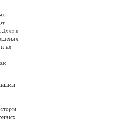
ых
от
 Дело в
падения
и не
как
нными
есторы
ионных