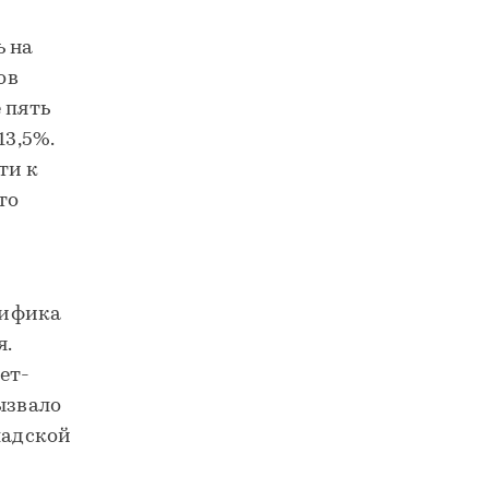
ь на
ов
 пять
13,5%.
ти к
то
цифика
я.
ет-
ызвало
ладской