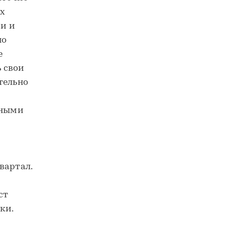
х
и и
но
е
 свои
тельно
вными
вартал.
ст
ки.