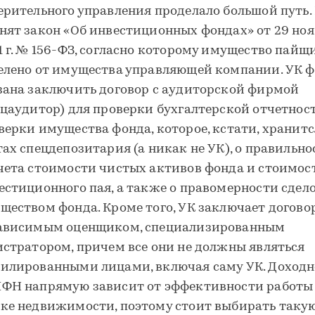
ерительного управления проделало большой путь.
нят закон «Об инвестиционных фондах» от 29 но
1 г. № 156-ФЗ, согласно которому имущество пайщ
елено от имущества управляющей компании. УК 
зана заключить договор с аудиторской фирмой
ецаудитор) для проверки бухгалтерской отчетност
верки имущества фонда, которое, кстати, хранитс
тах спецдепозитария (а никак не УК), о правильно
чета стоимости чистых активов фонда и стоимос
естиционного пая, а также о правомерности сдело
ществом фонда. Кроме того, УК заключает догово
ависимым оценщиком, специализированным
истратором, причем все они не должны являться
илированными лицами, включая саму УК. Доходн
ФН напрямую зависит от эффективности работы 
ке недвижимости, поэтому стоит выбирать таку