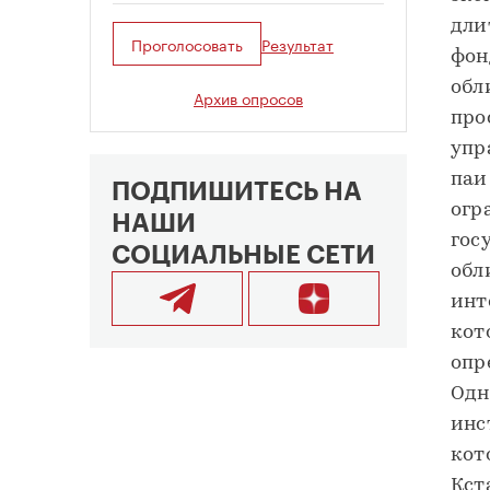
дли
Проголосовать
Результат
фон
обл
Архив опросов
про
упр
паи
ПОДПИШИТЕСЬ НА
огр
НАШИ
гос
СОЦИАЛЬНЫЕ СЕТИ
обл
инт
кот
опр
Одн
инс
кот
Кст