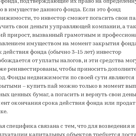
 фонда, подтверждающие их право на определенн
ю в имуществе данного фонда. Если это фонд
вижимости, то инвестор сможет погасить свои па
учить свои деньги у управляющей компании, а та
ий прирост, вызванный грамотным и профессио
авлением имуществом на момент закрытия фонда
к действия фонда (обычно 3–15 лет) инвестор
обождается от уплаты налогов, и эти средства мог
же реинвестированы, чтобы приносить дополнит
од. Фонды недвижимости по своей сути являются
рытыми – купить пай можно только в момент вы
ных ценных бумаг, а погасить и вернуть свои деньг
ент окончания срока действия фонда или продать
ке.
ая специфика связана с тем, что для возведения и
плуатации капитальных объектов требуется дост