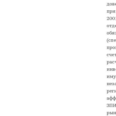
дов
при
200
отд
обя
(сп
про
сче
рас
инв
иму
нез
рег
афф
ЗПИ
рын