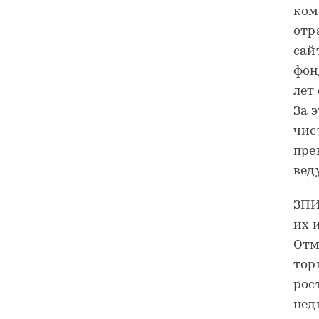
ком
отр
сай
фон
лет
За 
чис
пре
вед
ЗПИ
их 
Отм
тор
рос
нед