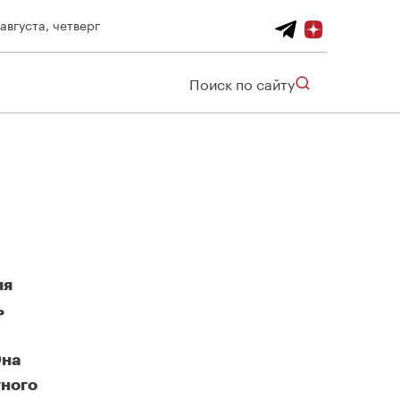
 августа, четверг
Поиск по сайту
ия
ь
Она
тного