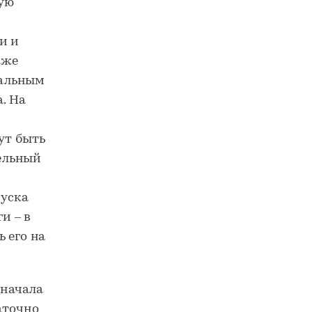
ую
и и
кже
нальным
. На
ут быть
ельный
пуска
и – в
 его на
 начала
аточно