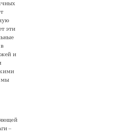
ичных
ет
ную
т эти
льные
 в
ежей и
и
окими
и мы
ляющей
ги –