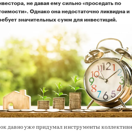
нвестора, не давая ему сильно «проседать по
тоимости». Однако она недостаточно ликвидна и
ребует значительных сумм для инвестиций.
ллективные инвестиции в недвижимость - в чем удобство?
ок давно уже придумал инструменты коллектив