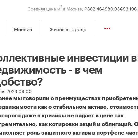
2
Средняя цена м
в Москве, ₽
382 464
$
80.93
€
93.19
6
Мнение
Жизнь в городе
оллективные инвестиции в
едвижимость - в чем
добство?
юня 2023 09:00
анее мы говорили о преимуществах приобретен
едвижимости как о стабильном активе, стоимост
оторого даже в кризисы не падает в цене так
тремительно, как котировки акций и облигаций. 
ыполняет роль защитного актива в портфеле час