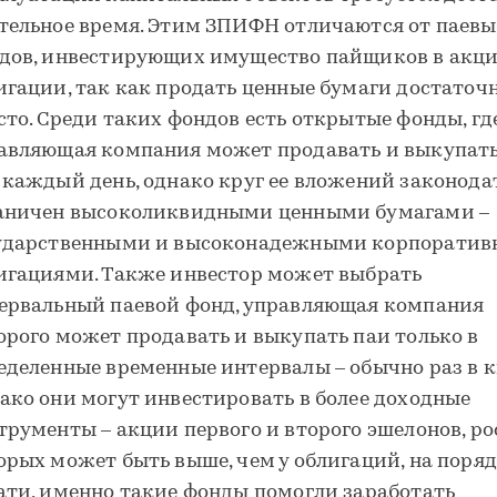
тельное время. Этим ЗПИФН отличаются от паевы
дов, инвестирующих имущество пайщиков в акци
игации, так как продать ценные бумаги достаточ
сто. Среди таких фондов есть открытые фонды, гд
авляющая компания может продавать и выкупать
 каждый день, однако круг ее вложений законода
аничен высоколиквидными ценными бумагами –
ударственными и высоконадежными корпорати
игациями. Также инвестор может выбрать
ервальный паевой фонд, управляющая компания
орого может продавать и выкупать паи только в
еделенные временные интервалы – обычно раз в к
ако они могут инвестировать в более доходные
трументы – акции первого и второго эшелонов, ро
орых может быть выше, чем у облигаций, на поряд
ати, именно такие фонды помогли заработать