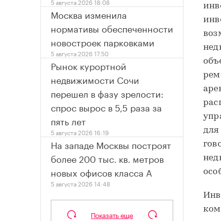
5 августа 2026 18:08
инв
Москва изменила
инв
нормативы обеспеченности
воз
новостроек парковками
нед
5 августа 2026 17:50
объ
Рынок курортной
рем
недвижимости Сочи
аре
перешел в фазу зрелости:
рас
спрос вырос в 5,5 раза за
упр
пять лет
для
5 августа 2026 16:19
На западе Москвы построят
гов
более 200 тыс. кв. метров
нед
новых офисов класса А
осо
5 августа 2026 14:48
Инв
ком
Показать еще