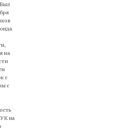
 Был
ября
иков
фонда
и,
я на
сти
ти
к с
ры с
ость
УК на
ю