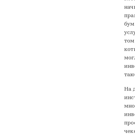
нач
пра
бум
усл
том
кот
мог
инв
таю
На 
инс
мно
инв
про
чек