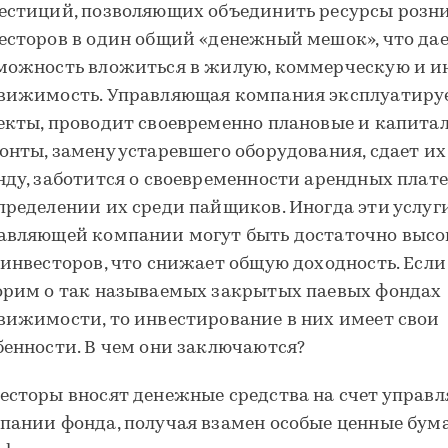
естиций, позволяющих объединить ресурсы розн
есторов в один общий «денежный мешок», что да
можность вложиться в жилую, коммерческую и и
вижимость. Управляющая компания эксплуатируе
екты, проводит своевременно плановые и капита
онты, замену устаревшего оборудования, сдает их
нду, заботится о своевременности арендных плат
пределении их среди пайщиков. Иногда эти услуг
авляющей компании могут быть достаточно выс
 инвесторов, что снижает общую доходность. Есл
орим о так называемых закрытых паевых фондах
вижимости, то инвестирование в них имеет свои
бенности. В чем они заключаются?
есторы вносят денежные средства на счет управ
пании фонда, получая взамен особые ценные бума