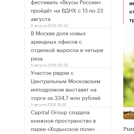
фестиваль «Вкусы России»
и
пройдёт на ВДНХ с 13 по 23
с
августа
т
Ко
6 августа 2026 09:43
В Москве доля новых
арендных офисов с
отделкой выросла в четыре
раза
6 августа 2026 09:00
Участок рядом с
Центральным Московским
ипподромом выставят на
торги за 334,7 млн рублей
5 августа 2026 18:36
Capital Group создала
книжное пространство в
парке «Ходынское поле»
Рын