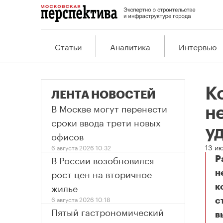
Статьи
Аналитика
Интервью
К
ЛЕНТА НОВОСТЕЙ
В Москве могут перенести
н
сроки ввода трети новых
у
офисов
13 и
6 августа 2026 10:32
В России возобновился
Р
рост цен на вторичное
н
жилье
к
6 августа 2026 10:18
с
Пятый гастрономический
в