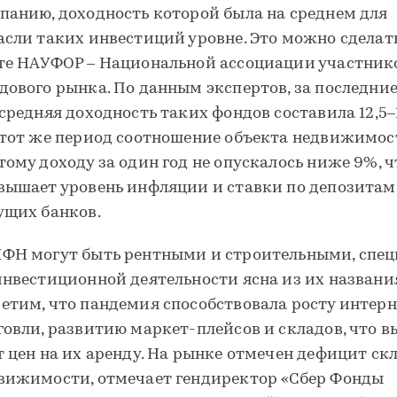
панию, доходность которой была на среднем для
асли таких инвестиций уровне. Это можно сделат
те НАУФОР – Национальной ассоциации участник
дового рынка. По данным экспертов, за последние
 средняя доходность таких фондов составила 12,5–
этот же период соотношение объекта недвижимос
тому доходу за один год не опускалось ниже 9%, ч
вышает уровень инфляции и ставки по депозитам
ущих банков.
ФН могут быть рентными и строительными, спе
инвестиционной деятельности ясна из их названи
етим, что пандемия способствовала росту интерн
говли, развитию маркет-плейсов и складов, что в
т цен на их аренду. На рынке отмечен дефицит ск
вижимости, отмечает гендиректор «Сбер Фонды