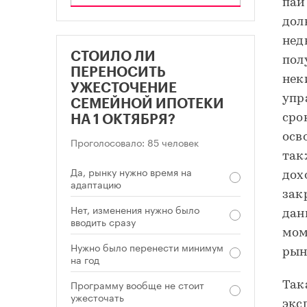
паи
дол
нед
СТОИЛО ЛИ
пол
ПЕРЕНОСИТЬ
нек
УЖЕСТОЧЕНИЕ
упр
СЕМЕЙНОЙ ИПОТЕКИ
сро
НА 1 ОКТЯБРЯ?
осв
Проголосовало: 85 человек
так
Да, рынку нужно время на
дох
адаптацию
зак
Нет, изменения нужно было
дан
вводить сразу
мом
Нужно было перенести минимум
рын
на год
Программу вообще не стоит
Так
ужесточать
экс