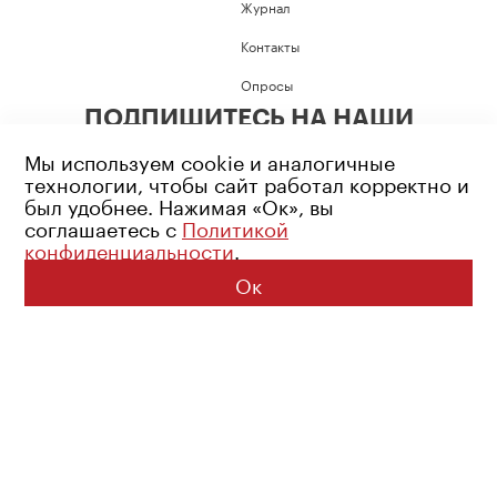
Журнал
Контакты
Опросы
ПОДПИШИТЕСЬ НА НАШИ
СОЦИАЛЬНЫЕ СЕТИ
Мы используем cookie и аналогичные
технологии, чтобы сайт работал корректно и
был удобнее. Нажимая «Ок», вы
соглашаетесь с
Политикой
конфиденциальности
.
Возрастное ограничение: 16+
Политика конфиденциальности
Ок
© 2026 Все права защищены