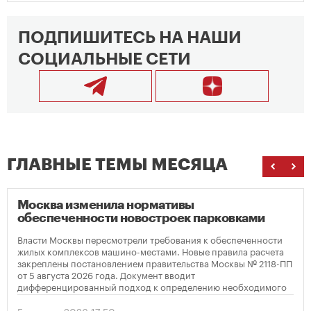
ПОДПИШИТЕСЬ НА НАШИ
СОЦИАЛЬНЫЕ СЕТИ
ГЛАВНЫЕ ТЕМЫ МЕСЯЦА
Москва изменила нормативы
обеспеченности новостроек парковками
Власти Москвы пересмотрели требования к обеспеченности
жилых комплексов машино-местами. Новые правила расчета
закреплены постановлением правительства Москвы № 2118-ПП
от 5 августа 2026 года. Документ вводит
дифференцированный подход к определению необходимого
количества парковок в зависимости от площади квартир и
устанавливает переходный период для уже согласованных
5 августа 2026 17:50