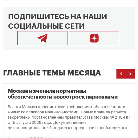
ПОДПИШИТЕСЬ НА НАШИ
СОЦИАЛЬНЫЕ СЕТИ
ГЛАВНЫЕ ТЕМЫ МЕСЯЦА
Москва изменила нормативы
обеспеченности новостроек парковками
Власти Москвы пересмотрели требования к обеспеченности
жилых комплексов машино-местами. Новые правила расчета
закреплены постановлением правительства Москвы № 2118-ПП
от 5 августа 2026 года. Документ вводит
дифференцированный подход к определению необходимого
количества парковок в зависимости от площади квартир и
устанавливает переходный период для уже согласованных
5 августа 2026 17:50