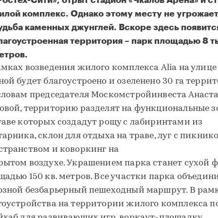
Ростех-Сити», отрыт стадион «Чкалов Арена» и с
илой комплекс. Однако этому месту не угрожае
удьба каменных джунглей. Вскоре здесь появитс
лагоустроенная территория – парк площадью 8 ты
етров.
овый облик Покровского-Стрешнева
амках возведения жилого комплекса Alia на улице
ной будет благоустроено и озеленено 30 га террит
словам председателя Москомстройинвеста Анаст
овой, территорию разделят на функциональные зо
таве которых создадут рощу с лабиринтами из
тарника, склон для отдыха на траве, луг с пикни
странством и коворкинг на
рытом воздухе. Украшением парка станет сухой 
щадью 150 кв. метров. Все участки парка объедин
озной безбарьерный пешеходный маршрут. В рам
гоустройства на территории жилого комплекса п
йхаб для развивающих игр, воркаут-площадку,