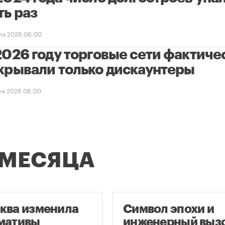
ть раз
ля 2026 06:00
2026 году торговые сети фактиче
крывали только дискаунтеры
ля 2026 06:00
 МЕСЯЦА
ква изменила
Символ эпохи и
мативы
инженерный вызо