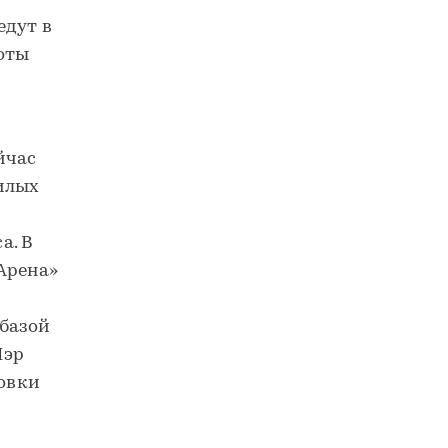
едут в
оты
йчас
жилых
а. В
Арена»
 базой
Мэр
товки