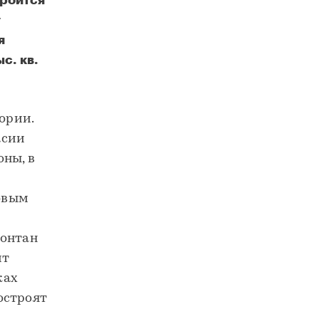
троится
т
я
с. кв.
ории.
асии
ны, в
ковым
фонтан
ит
ках
остроят