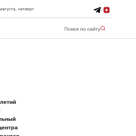
 августа, четверг
Поиск по сайту
илетий
х
льный
центра