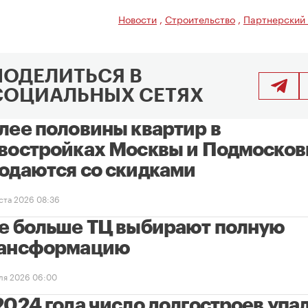
Новости
,
Строительство
,
Партнерский
ПОДЕЛИТЬСЯ В
СОЦИАЛЬНЫХ СЕТЯХ
лее половины квартир в
востройках Москвы и Подмосков
одаются со скидками
уста 2026 08:36
е больше ТЦ выбирают полную
ансформацию
ля 2026 06:00
2024 года число долгостроев упал