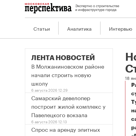
Статьи
Аналитика
Интервью
Н
ЛЕНТА НОВОСТЕЙ
В Молжаниновском районе
С
начали строить новую
18 я
школу
Р
6 августа 2026 12:29
с
Самарский девелопер
Т
построит жилой комплекс у
н
Павелецкого вокзала
с
6 августа 2026 12:13
Спрос на аренду элитных
р