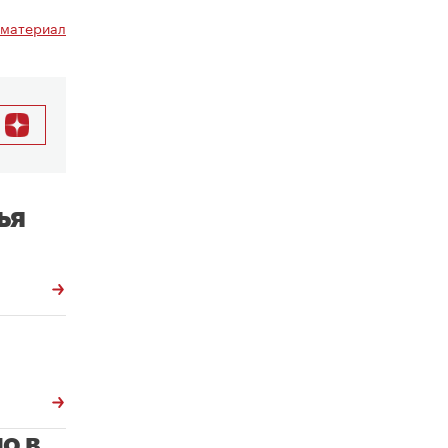
 материал
ья
о в