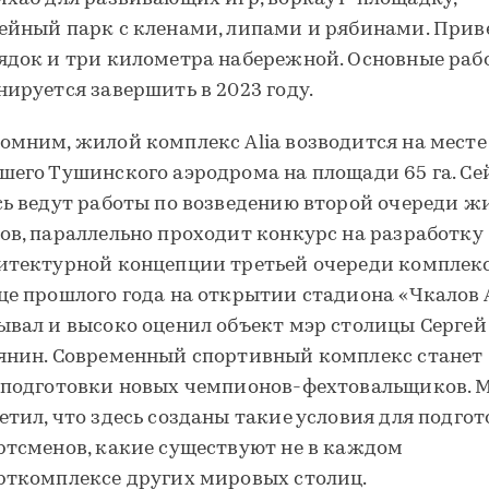
ейный парк с кленами, липами и рябинами. Прив
ядок и три километра набережной. Основные раб
нируется завершить в 2023 году.
омним, жилой комплекс Alia возводится на месте
шего Тушинского аэродрома на площади 65 га. Се
сь ведут работы по возведению второй очереди 
ов, параллельно проходит конкурс на разработку
итектурной концепции третьей очереди комплекс
це прошлого года на открытии стадиона «Чкалов 
ывал и высоко оценил объект мэр столицы Сергей
янин. Современный спортивный комплекс станет
 подготовки новых чемпионов-фехтовальщиков. 
етил, что здесь созданы такие условия для подго
ртсменов, какие существуют не в каждом
рткомплексе других мировых столиц.