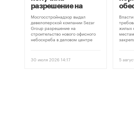
разрешение на
обе
ти
строительство
нов
 на
Мосгосстройнадзор выдал
Власти
небоскреба в
пар
рядом
девелоперской компании Sezar
требов
-
Group разрешение на
жилых 
«Москва-Сити»
строительство нового офисного
местам
ение
небоскреба в деловом центре
закреп
«Москва-Сити». Проект
правит
 года
предусматривает возведение 52-
от 5 ав
, что
этажного здания высотой 250
вводит
30 июля 2026 14:17
5 авгус
метров.
подход
ого
необхо
рынку
парков
прос
площад
данные
устана
 и
период
проект