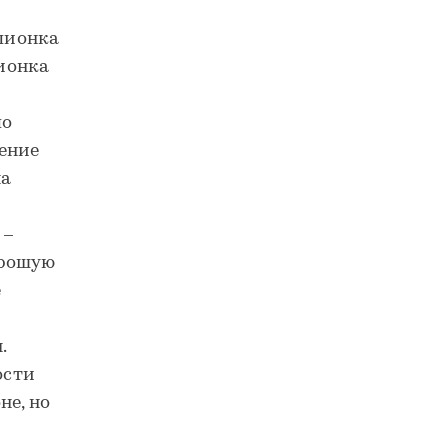
пионка
ионка
по
ение
на
 –
орошую
е
.
ости
не, но