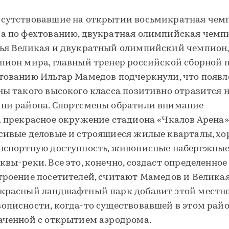
сутствовавшие на открытии восьмикратная чем
а по фехтованию, двукратная олимпийская чемп
ья Великая и двукратный олимпийский чемпион,
пион мира, главный тренер российской сборной 
тованию Ильгар Мамедов подчеркнули, что появл
ны такого высокого класса позитивно отразится 
ни района. Спортсмены обратили внимание
а прекрасное окружение стадиона «Чкалов Арена»
сивые деловые и строящиеся жилые кварталы, х
нспортную доступность, живописные набережны
квы-реки. Все это, конечно, создаст определенное
троение посетителей, считают Мамедов и Великая
красный ландшафтный парк добавит этой местн
описности, когда-то существовавшей в этом райо
аченной с открытием аэродрома.