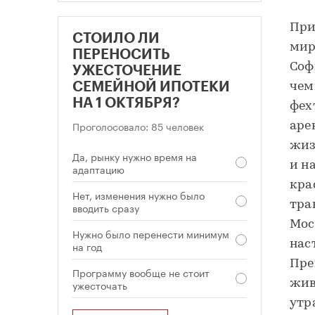
При
СТОИЛО ЛИ
мир
ПЕРЕНОСИТЬ
Соф
УЖЕСТОЧЕНИЕ
СЕМЕЙНОЙ ИПОТЕКИ
чем
НА 1 ОКТЯБРЯ?
фех
Проголосовало: 85 человек
аре
жиз
Да, рынку нужно время на
и н
адаптацию
кра
Нет, изменения нужно было
тра
вводить сразу
Мос
Нужно было перенести минимум
нас
на год
Пре
Программу вообще не стоит
ужесточать
жив
утр