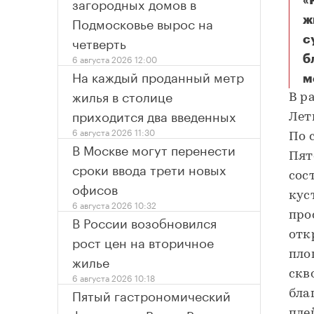
загородных домов в
«
Подмосковье вырос на
ж
четверть
с
6 августа 2026 12:00
б
На каждый проданный метр
м
Н
жилья в столице
В р
приходится два введенных
Лет
6 августа 2026 11:30
По 
В Москве могут перенести
Пят
сроки ввода трети новых
сос
офисов
кус
6 августа 2026 10:32
про
В России возобновился
отк
рост цен на вторичное
пло
жилье
скв
6 августа 2026 10:18
Пятый гастрономический
бла
пле