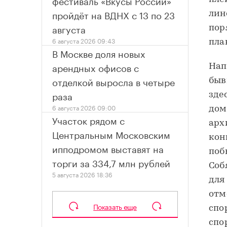
фестиваль «Вкусы России»
пройдёт на ВДНХ с 13 по 23
лин
августа
пор
6 августа 2026 09:43
пла
В Москве доля новых
арендных офисов с
Нап
отделкой выросла в четыре
быв
раза
зде
6 августа 2026 09:00
дом
Участок рядом с
арх
Центральным Московским
кон
ипподромом выставят на
поб
торги за 334,7 млн рублей
Соб
5 августа 2026 18:36
для
отм
Показать еще
спо
спо