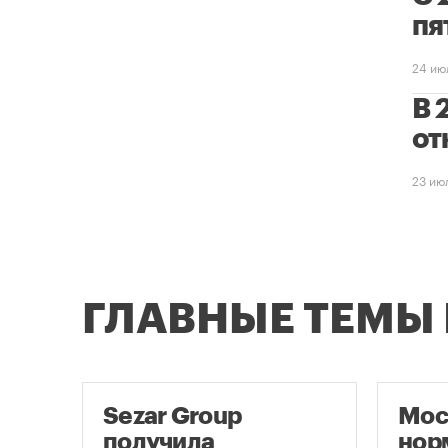
пя
24 ию
В 
от
23 ию
ГЛАВНЫЕ ТЕМЫ
е
Sezar Group
Мос
получила
нор