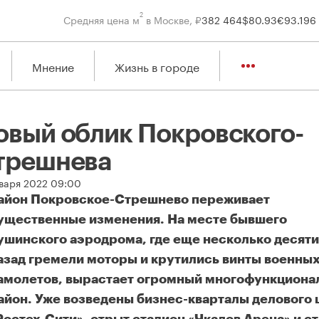
2
Средняя цена м
в Москве, ₽
382 464
$
80.93
€
93.19
6
Мнение
Жизнь в городе
овый облик Покровского-
трешнева
нваря 2022 09:00
айон Покровское-Стрешнево переживает
ущественные изменения. На месте бывшего
ушинского аэродрома, где еще несколько десят
азад гремели моторы и крутились винты военны
амолетов, вырастает огромный многофункциона
айон. Уже возведены бизнес-кварталы делового 