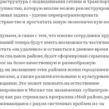
раструктура с подведенными сетями и транспор
тупностью, которую вполне можно реконструиров
овная задача – удачно перепрограммировать
странство и просчитать новую экономическую мо
думаем, в связи с тем, что многие сотрудники кр
паний теперь будут иметь возможность частичн
отать «на удаленке» и оставаться в дневное время
ем спальном районе, будет сформирован серьезн
рос на более качественную и разнообразную
ду, на насыщение этих районов всеми городскими
висами, а также развлекательными и культурны
кциями. Это может повлиять на естественное
мирование в Москве так называемых субцентров 
му как раз стремилась программа «Мой район», р
лкивающаяся с рядом системных проблем из-за