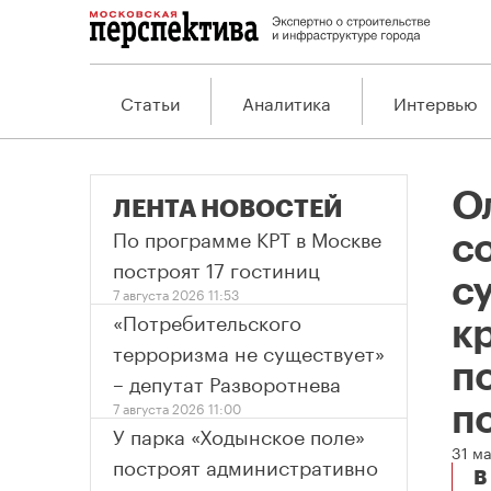
Статьи
Аналитика
Интервью
О
ЛЕНТА НОВОСТЕЙ
По программе КРТ в Москве
с
построят 17 гостиниц
су
7 августа 2026 11:53
«Потребительского
к
терроризма не существует»
п
– депутат Разворотнева
7 августа 2026 11:00
п
У парка «Ходынское поле»
31 ма
построят административно
В