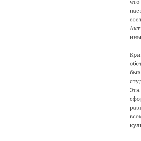
что
нас
сос
Акт
ины
Кри
обс
быв
сту
Эта
сфо
раз
все
кул