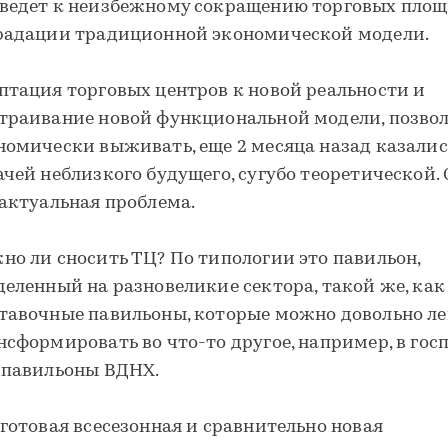
ведет к неизбежному сокращению торговых площ
радации традиционной экономической модели.
птация торговых центров к новой реальности и
траивание новой функциональной модели, позв
номически выживать, еще 2 месяца назад казалис
ачей неблизкого будущего, сугубо теоретической.
 актуальная проблема.
но ли сносить ТЦ? По типологии это павильон,
деленный на разновеликие сектора, такой же, как
тавочные павильоны, которые можно довольно ле
нсформировать во что-то другое, например, в госп
 павильоны ВДНХ.
 готовая всесезонная и сравнительно новая