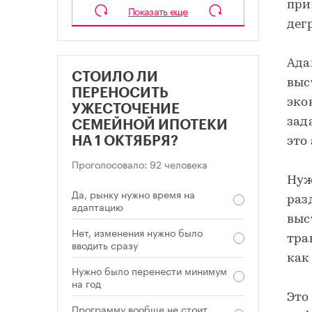
при
Показать еще
дег
Ада
СТОИЛО ЛИ
выс
ПЕРЕНОСИТЬ
эко
УЖЕСТОЧЕНИЕ
зад
СЕМЕЙНОЙ ИПОТЕКИ
НА 1 ОКТЯБРЯ?
это
Проголосовало: 92 человека
Нуж
Да, рынку нужно время на
раз
адаптацию
выс
Нет, изменения нужно было
тра
вводить сразу
как
Нужно было перенести минимум
на год
Это
Программу вообще не стоит