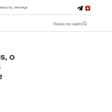
августа, пятница
Поиск по сайту
, о
В
е