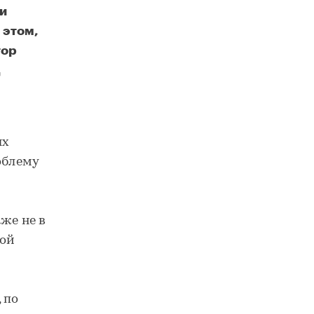
 и
 этом,
тор
Олег Шапиро, архитектор, сооснователь бюро Wowhaus, о судьбе торговых центров: «В крупных городах России уже поменялась схема потребления»
ых
облему
же не в
ной
 по