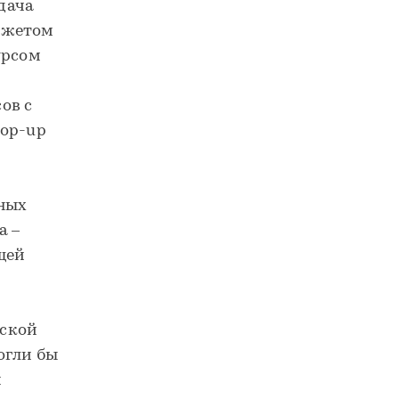
адача
джетом
урсом
ов с
pop-up
нных
а –
щей
еской
огли бы
и