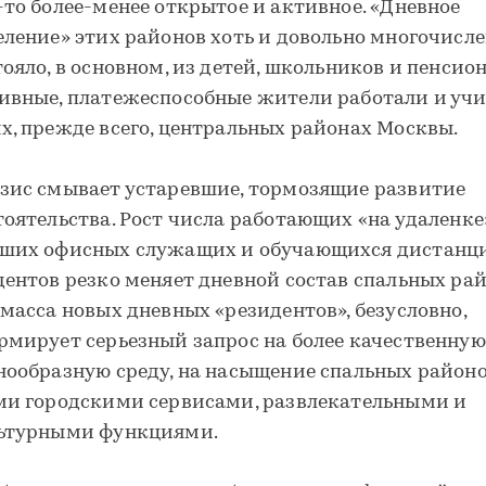
-то более-менее открытое и активное. «Дневное
еление» этих районов хоть и довольно многочисле
тояло, в основном, из детей, школьников и пенсион
ивные, платежеспособные жители работали и учи
х, прежде всего, центральных районах Москвы.
зис смывает устаревшие, тормозящие развитие
тоятельства. Рост числа работающих «на удаленке
ших офисных служащих и обучающихся дистанц
дентов резко меняет дневной состав спальных рай
 масса новых дневных «резидентов», безусловно,
рмирует серьезный запрос на более качественную
нообразную среду, на насыщение спальных район
ми городскими сервисами, развлекательными и
ьтурными функциями.