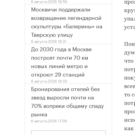
6 августа 2026 18:56
про
Москвичи поддержали
кру
возвращение легендарной
упа
скульптуры «балерины» на
уст
Тверскую улицу
6 августа 2026 18:31
Пон
До 2030 года в Москве
дум
построят почти 70 км
что
новых линий метро и
пот
откроют 29 станций
пок
6 августа 2026 18:03
Бронирования отелей без
все
звезд выросли почти на
то 
70% вопреки общему спаду
пот
рынка
про
6 августа 2026 17:09
исп
как