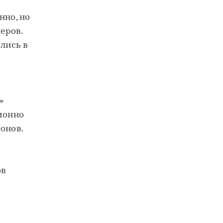
нно, но
еров.
лись в
»
ионно
онов.
ов