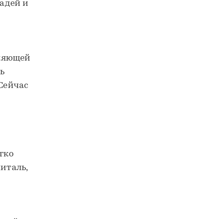
адей и
оляющей
ь
 Сейчас
гко
италь,