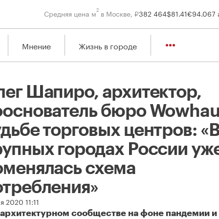
2
Средняя цена м
в Москве, ₽
382 464
$
81.41
€
94.06
7 
Мнение
Жизнь в городе
лег Шапиро, архитектор,
ооснователь бюро Wowhaus
дьбе торговых центров: «
рупных городах России уж
оменялась схема
отребления»
я 2020 11:11
 архитектурном сообществе на фоне пандемии и