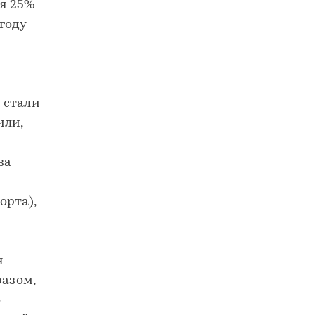
ся 25%
году
 стали
или,
за
орта),
я
разом,
о