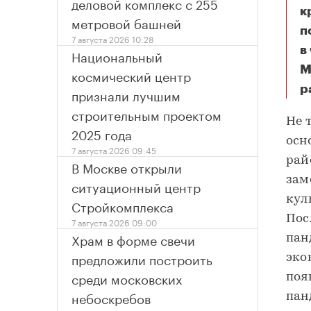
деловой комплекс с 255
к
метровой башней
п
7 августа 2026 10:28
в
Национальный
М
космический центр
р
признали лучшим
строительным проектом
Не 
2025 года
осн
7 августа 2026 09:45
рай
В Москве открыли
зам
ситуационный центр
кул
Стройкомплекса
Пос
7 августа 2026 09:00
Храм в форме свечи
пан
предложили построить
эко
среди московских
поя
небоскребов
пан