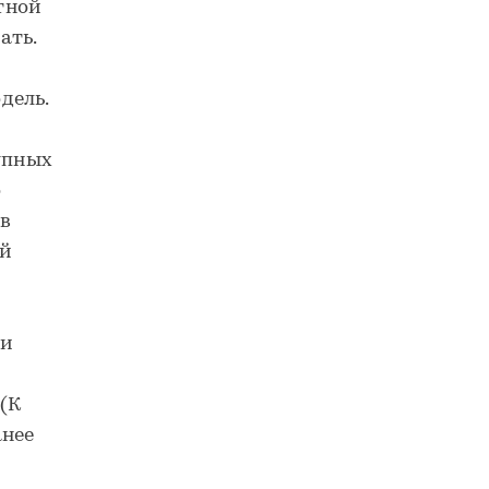
тной
ать.
дель.
упных
о
 в
ый
ми
(К
анее