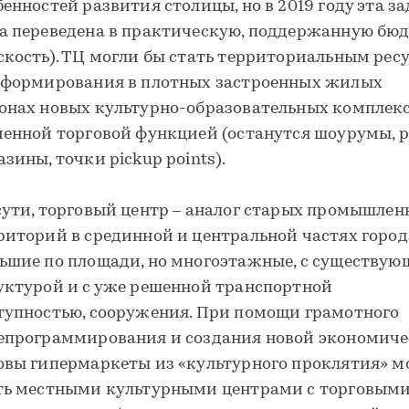
бенностей развития столицы, но в 2019 году эта з
а переведена в практическую, поддержанную бю
скость). ТЦ могли бы стать территориальным рес
 формирования в плотных застроенных жилых
онах новых культурно-образовательных комплекс
ченной торговой функцией (останутся шоурумы, 
азины, точки pickup points).
сути, торговый центр – аналог старых промышле
риторий в срединной и центральной частях город
ьшие по площади, но многоэтажные, с существую
уктурой и с уже решенной транспортной
тупностью, сооружения. При помощи грамотного
епрограммирования и создания новой экономич
овы гипермаркеты из «культурного проклятия» м
ть местными культурными центрами с торговым