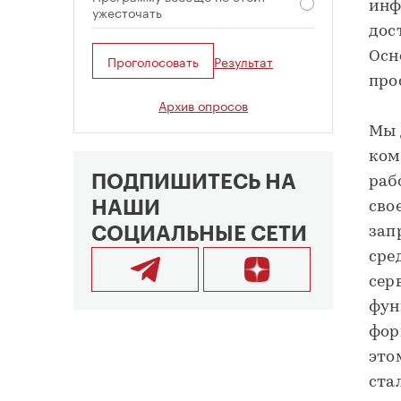
инф
ужесточать
дос
Осн
Проголосовать
Результат
про
Архив опросов
Мы 
ком
ПОДПИШИТЕСЬ НА
раб
НАШИ
сво
СОЦИАЛЬНЫЕ СЕТИ
зап
сре
сер
фун
фор
это
ста