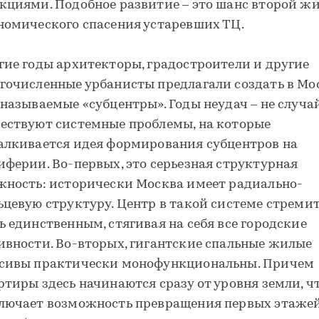
кциями. Подобное развитие – это шанс второй ж
номического спасения устаревших ТЦ.
гие годы архитекторы, градостроители и другие
гочисленные урбанисты предлагали создать в Мо
 называемые «субцентры». Годы неудач – не случа
ествуют системные проблемы, на которые
алкивается идея формирования субцентров на
иферии. Во-первых, это серьезная структурная
жность: исторически Москва имеет радиально-
ьцевую структуру. Центр в такой системе стреми
ь единственным, стягивая на себя все городские
ивности. Во-вторых, гигантские спальные жилые
сивы практически монофункциональны. Причем
ртиры здесь начинаются сразу от уровня земли, ч
лючает возможность превращения первых этажей