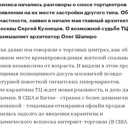
ризиса начались разговоры о сносе торгцентров
оявлении на их месте застройки другого типа. Об
 частности, заявил в начале мая главный архитек
осквы Сергей Кузнецов. О возможной судьбе ТЦ
азмышляет архитектор Олег Шапиро
так давно мы говорили о торговых центрах, как об
овном месте времяпровождения жителей спальн
онов независимо от возраста. И видели в этом пр
ещения полноценного досуга москвичей псевдо-
ьтурной повесткой гигантских гипермаркетов.
ле карантина ТЦ ждет новая реальность, и дело да
демии. В CША и Китае - странах с более динамич
номикой - тенденция отмирания офлайн продаж
вилась задолго до введения карантина и
демического всплеска интернет-торговли (В США,