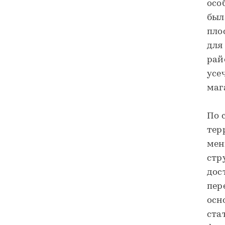
осо
был
пло
для
рай
усе
маг
По 
тер
мен
стр
дос
пер
осн
ста