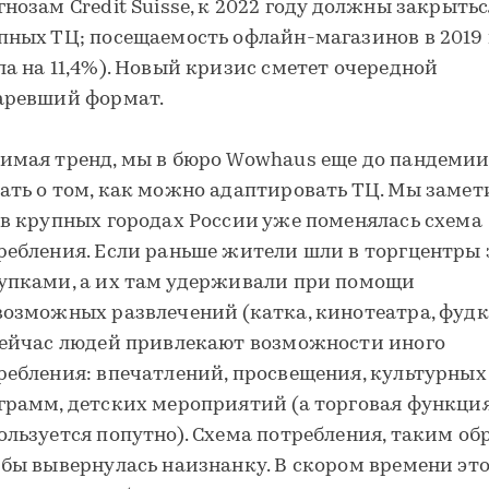
гнозам Credit Suisse, к 2022 году должны закрыть
пных ТЦ; посещаемость офлайн-магазинов в 2019 
ла на 11,4%). Новый кризис сметет очередной
аревший формат.
имая тренд, мы в бюро Wowhaus еще до пандемии
ать о том, как можно адаптировать ТЦ. Мы замет
 в крупных городах России уже поменялась схема
ребления. Если раньше жители шли в торгцентры 
упками, а их там удерживали при помощи
возможных развлечений (катка, кинотеатра, фудк
сейчас людей привлекают возможности иного
ребления: впечатлений, просвещения, культурных
грамм, детских мероприятий (а торговая функци
ользуется попутно). Схема потребления, таким об
 бы вывернулась наизнанку. В скором времени эт