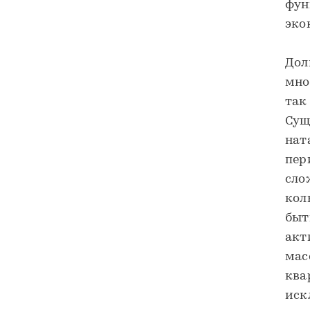
фун
эко
Дол
мно
так
Сущ
нат
пер
сло
кол
быт
акт
мас
ква
иск