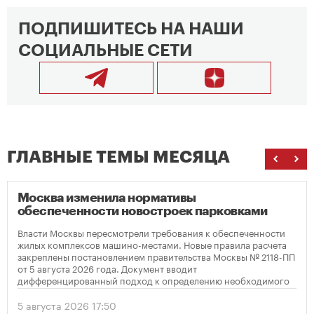
ПОДПИШИТЕСЬ НА НАШИ
СОЦИАЛЬНЫЕ СЕТИ
ГЛАВНЫЕ ТЕМЫ МЕСЯЦА
Москва изменила нормативы
обеспеченности новостроек парковками
Власти Москвы пересмотрели требования к обеспеченности
жилых комплексов машино-местами. Новые правила расчета
закреплены постановлением правительства Москвы № 2118-ПП
от 5 августа 2026 года. Документ вводит
дифференцированный подход к определению необходимого
количества парковок в зависимости от площади квартир и
устанавливает переходный период для уже согласованных
5 августа 2026 17:50