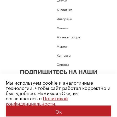
Статьи
Аналитика
Интервью
Мнение
Жизнь в городе
Журнал
Контакты
Опросы
ПОДПИШИТЕСЬ НА НАШИ
СОЦИАЛЬНЫЕ СЕТИ
Мы используем cookie и аналогичные
технологии, чтобы сайт работал корректно и
был удобнее. Нажимая «Ок», вы
соглашаетесь с
Политикой
конфиденциальности
.
Возрастное ограничение: 16+
Политика конфиденциальности
Ок
© 2026 Все права защищены